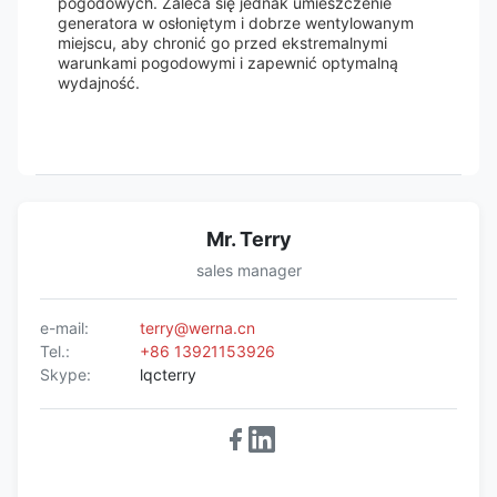
pogodowych. Zaleca się jednak umieszczenie
generatora w osłoniętym i dobrze wentylowanym
miejscu, aby chronić go przed ekstremalnymi
warunkami pogodowymi i zapewnić optymalną
wydajność.
Mr. Terry
sales manager
e-mail:
terry@werna.cn
Tel.:
+86 13921153926
Skype:
lqcterry