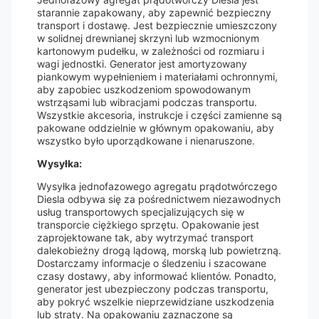
starannie zapakowany, aby zapewnić bezpieczny
transport i dostawę. Jest bezpiecznie umieszczony
w solidnej drewnianej skrzyni lub wzmocnionym
kartonowym pudełku, w zależności od rozmiaru i
wagi jednostki. Generator jest amortyzowany
piankowym wypełnieniem i materiałami ochronnymi,
aby zapobiec uszkodzeniom spowodowanym
wstrząsami lub wibracjami podczas transportu.
Wszystkie akcesoria, instrukcje i części zamienne są
pakowane oddzielnie w głównym opakowaniu, aby
wszystko było uporządkowane i nienaruszone.
Wysyłka:
Wysyłka jednofazowego agregatu prądotwórczego
Diesla odbywa się za pośrednictwem niezawodnych
usług transportowych specjalizujących się w
transporcie ciężkiego sprzętu. Opakowanie jest
zaprojektowane tak, aby wytrzymać transport
dalekobieżny drogą lądową, morską lub powietrzną.
Dostarczamy informacje o śledzeniu i szacowane
czasy dostawy, aby informować klientów. Ponadto,
generator jest ubezpieczony podczas transportu,
aby pokryć wszelkie nieprzewidziane uszkodzenia
lub straty. Na opakowaniu zaznaczone są