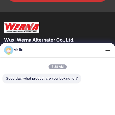
Wuxi Werna Alternator Co., Ltd.
Mr liu
Szybkie Linki
Do Domu
Produkty
8:28 AM
Filmy
O Nas
Wycieczka Po Fabryce
Kontrola Jakości
Good day, what product are you looking for?
Skontaktuj Się Z Nami
Poproś O Wycenę
Nowości
Skontaktuj Się Z Nami
0086-510-88261858-303