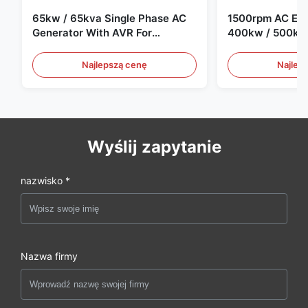
65kw / 65kva Single Phase AC
1500rpm AC Elec
Generator With AVR For
400kw / 500kv
Generator Set
Generator Set
Najlepszą cenę
Najlep
Wyślij zapytanie
nazwisko *
Nazwa firmy