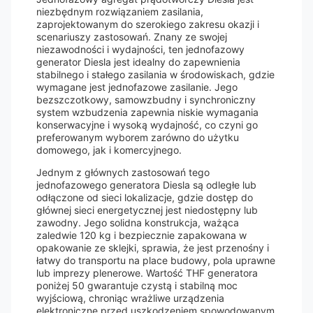
niezbędnym rozwiązaniem zasilania,
zaprojektowanym do szerokiego zakresu okazji i
scenariuszy zastosowań. Znany ze swojej
niezawodności i wydajności, ten jednofazowy
generator Diesla jest idealny do zapewnienia
stabilnego i stałego zasilania w środowiskach, gdzie
wymagane jest jednofazowe zasilanie. Jego
bezszczotkowy, samowzbudny i synchroniczny
system wzbudzenia zapewnia niskie wymagania
konserwacyjne i wysoką wydajność, co czyni go
preferowanym wyborem zarówno do użytku
domowego, jak i komercyjnego.
Jednym z głównych zastosowań tego
jednofazowego generatora Diesla są odległe lub
odłączone od sieci lokalizacje, gdzie dostęp do
głównej sieci energetycznej jest niedostępny lub
zawodny. Jego solidna konstrukcja, ważąca
zaledwie 120 kg i bezpiecznie zapakowana w
opakowanie ze sklejki, sprawia, że jest przenośny i
łatwy do transportu na place budowy, pola uprawne
lub imprezy plenerowe. Wartość THF generatora
poniżej 50 gwarantuje czystą i stabilną moc
wyjściową, chroniąc wrażliwe urządzenia
elektroniczne przed uszkodzeniem spowodowanym