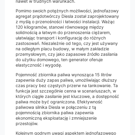
nawet w trudnych warunkach.
Pomimo swoich potężnych możliwości, jednofazowy
agregat prądotwórczy Diesla został zaprojektowany
z myślą o przenośności i łatwości instalacji. Ważąc
120 kilogramów, stanowi równowagę między
solidnością a łatwym do przenoszenia ciężarem,
ułatwiając transport i konfigurację do różnych
zastosowań. Niezależnie od tego, czy jest używany
na odległym placu budowy, w małym zakładzie
przemysłowym, czy jako zapasowe źródło zasilania
do użytku domowego, ten generator oferuje
elastyczność i wygodę.
Pojemność zbiornika paliwa wynosząca 15 litrów
zapewnia duży zapas paliwa, umożliwiając dłuższy
czas pracy bez częstych przerw na tankowanie. Ta
funkcja jest szczególnie cenna w scenariuszach, w
których ciągłe zasilanie jest kluczowe, a dostępność
paliwa może być ograniczona. Efektywność
paliwowa silnika Diesla w połączeniu z tą
pojemnością zbiornika paliwa zapewnia
ekonomiczną eksploatację i zmniejszenie
przestojów.
Kolejnym godnym uwagi aspektem jednofazowego