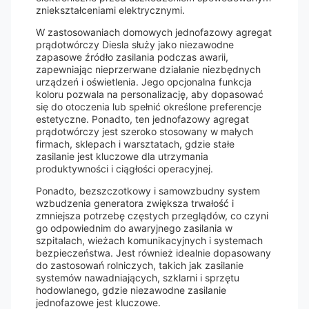
zniekształceniami elektrycznymi.
W zastosowaniach domowych jednofazowy agregat
prądotwórczy Diesla służy jako niezawodne
zapasowe źródło zasilania podczas awarii,
zapewniając nieprzerwane działanie niezbędnych
urządzeń i oświetlenia. Jego opcjonalna funkcja
koloru pozwala na personalizację, aby dopasować
się do otoczenia lub spełnić określone preferencje
estetyczne. Ponadto, ten jednofazowy agregat
prądotwórczy jest szeroko stosowany w małych
firmach, sklepach i warsztatach, gdzie stałe
zasilanie jest kluczowe dla utrzymania
produktywności i ciągłości operacyjnej.
Ponadto, bezszczotkowy i samowzbudny system
wzbudzenia generatora zwiększa trwałość i
zmniejsza potrzebę częstych przeglądów, co czyni
go odpowiednim do awaryjnego zasilania w
szpitalach, wieżach komunikacyjnych i systemach
bezpieczeństwa. Jest również idealnie dopasowany
do zastosowań rolniczych, takich jak zasilanie
systemów nawadniających, szklarni i sprzętu
hodowlanego, gdzie niezawodne zasilanie
jednofazowe jest kluczowe.