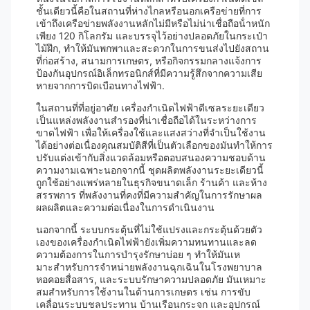
ชั้นเดียวนี้คือในสถานที่ห่างไกลหรือนอกเครือข่ายที่การ
เข้าถึงเครือข่ายพลังงานหลักไม่มีหรือไม่น่าเชื่อถือน้ําหนัก
เพียง 120 กิโลกรัม และบรรจุไว้อย่างปลอดภัยในกระเป๋า
ไม้ฝึก, ทําให้มันพกพาและสะดวกในการขนส่งไปยังสถาน
ที่ก่อสร้าง, สนามการเกษตร, หรือกิจกรรมกลางแจ้งการ
ป้องกันอุปกรณ์อิเล็กทรอนิกส์ที่มีความรู้สึกจากความเสีย
หายจากการบิดเบือนทางไฟฟ้า.
ในสถานที่ที่อยู่อาศัย เครื่องกําเนิดไฟฟ้าดีเซลระยะเดียว
เป็นแหล่งพลังงานสํารองที่น่าเชื่อถือได้ในระหว่างการ
ขาดไฟฟ้า เพื่อให้เครื่องใช้และแสงสว่างที่จําเป็นใช้งาน
ได้อย่างต่อเนื่องคุณสมบัติสีที่เป็นตัวเลือกของมันทําให้การ
ปรับแต่งเข้ากับสิ่งแวดล้อมหรือตอบสนองความชอบด้าน
ความงามเฉพาะนอกจากนี้ ชุดผลิตพลังงานระยะเดียวนี้
ถูกใช้อย่างแพร่หลายในธุรกิจขนาดเล็ก ร้านค้า และห้าง
สรรพการ ที่พลังงานที่คงที่มีความสําคัญในการรักษาผล
ผลผลิตและความต่อเนื่องในการดําเนินงาน
นอกจากนี้ ระบบกระตุ้นที่ไม่ใช้แปรงและกระตุ้นด้วยตัว
เองของเครื่องกําเนิดไฟฟ้ายังเพิ่มความทนทานและลด
ความต้องการในการบํารุงรักษาบ่อย ๆ ทําให้มันเห
มาะสําหรับการจําหน่ายพลังงานฉุกเฉินในโรงพยาบาล
หอคอยสื่อสาร, และระบบรักษาความปลอดภัย มันเหมาะ
สมสําหรับการใช้งานในด้านการเกษตร เช่น การขับ
เคลื่อนระบบชลประทาน บ้านเรือนกระจก และอุปกรณ์