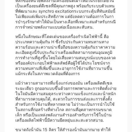
หลักของหน่วยพลังงานเครื่องยนต์เผาไหม้ในระยะเดียวนี้
เป็นเครื่องยนต์ดีเซลที่มีคุณภาพสูง พร้อมกับระบบตัวแทน
ที่พัฒนาและ synchro excitationระบบกระตุ้นที่ทันสมัยนี้
ไม่เพียงแต่เพิ่มประสิทธิภาพ แต่ยังลดความต้องการในกา
รบํารุงรักษาทําให้มันเป็นทางเลือกที่เหมาะสมสําหรับกรณี
การจําหน่ายพลังงานแบบต่อเนื่องและสับสน.
หนึ่งในลักษณะที่โดดเด่นของเครื่องกําเนิดไฟฟ้านี้ คือ
ประเภทความคุ้มกัน H ซึ่งรับประกันความทนทานทาง
ความร้อนและความน่าเชื่อถือของความคุ้มกันราคาความ
ละเอียดสูงนี้รับประกันว่าเครื่องผลิตสามารถทนอุณหภูมิ
การทํางานที่สูงขึ้นโดยไม่เสี่ยงความสมบูรณ์แบบของลวด
หรือองค์ประกอบไฟฟ้าผลลัพธ์คือผู้ใช้ได้ประโยชน์จาก
ความทนทานที่เพิ่มขึ้นและอายุการใช้งานที่ยาวนานขึ้น
แม้กระทั่งในสภาพแวดล้อมที่ต้องการ
แม้ว่าความสามารถที่แข็งแกร่งของมัน เครื่องผลิตดีเซล
ระยะเดียว ถูกออกแบบขึ้นด้วยการพกพาและการติดตั้งง่าย
ในใจมันมีความสมดุลระหว่างความแข็งแกร่งและน้ําหนัก
ที่สามารถควบคุมได้, สะดวกในการขนส่งและการตั้งตั้ง
สําหรับการใช้งานที่หลากหลาย ไม่ว่าจะเป็นการนําไปใช้
ในสถานที่ก่อสร้างที่ห่างไกล สถานที่อุตสาหกรรมขนาด
เล็ก หรือเป็นแหล่งพลังงานสํารองสําหรับการใช้ในบ้าน
เครื่องผลิตไฟฟ้านี้มีความยืดหยุ่นและสะดวกสบาย.
ขนาดถังน้ํามัน 15 ลิตร ให้สํารองน้ํามันมากมาย ทําให้