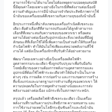
สามารถใช้งานได้นานโดยไม่ต้องหยุดจานบ่อยคุณสมบัติ
นี้มีคุณค่าโดยเฉพาะอย่างยิ่งในกรณีที่พลังงานต่อเนื่องมี
ความสําคัญและการมีน้ํามันอาจจํากัดประสิทธิภาพการใช้
น้ํามันของเครื่องยนต์ดีเซลรวมกับความจุของถังน้ํามันนี้
อีกประการหนึ่งที่น่าสังเกตของเครื่องกําเนิดดีเซลระยะ
เดียว คือตัวเลือกสีที่สามารถปรับแต่งได้ลูกค้าสามารถ
เลือกสีที่เหมาะสมกับความชอบของพวกเขา หรือผสม
ผสานได้อย่างต่อเนื่องกับอุปกรณ์และสิ่งแวดล้อมที่มีอยู่
ลักษณะสีที่เลือกใช้ได้นี้เพิ่มความเป็นส่วนตัวให้กับเครื่อง
กําเนิดไฟฟ้า ทําให้มันไม่ใช่เพียงแค่หน่วยพลังงานที่ใช้
งานได้ แต่ยังเป็นเครื่องจักรที่ปรับตัวได้อย่างสวยงาม
พัฒนาโดยเฉพาะอย่างยิ่งเป็นเครื่องผลิตไฟฟ้า
อุตสาหกรรมระยะเดียว ซึ่งถูกปรับปรุงมาเพื่อรับมือกับ
โจทย์เดี่ยวของความต้องการพลังงานอุตสาหกรรมและ
อุปกรณ์ที่ต้องใช้ไฟฟ้าระยะเดียวทําให้มันจําเป็นในภาค
ต่างๆ เช่น การผลิต การก่อสร้าง และการเกษตรการสร้าง
ที่แข็งแกร่งและมาตรฐานการทํางานที่สูงของพวกเขา ให้
ความปลอดภัยในการหยุดทํางานอย่างน้อยและการส่ง
พลังงานอย่างต่อเนื่อง แม้กระทั่งในสภาพภาระหนัก.
สรุปแล้ว เครื่องผลิตไฟฟ้าดีเซลระยะเดียว เป็นเครื่อง
พลังงานที่รวมกันความประสิทธิภาพ ความทนทาน และ
การใช้งานง่ายเทคโนโลยีกระตุ้นซินคโรและถังน้ํามัน
ขนาด 15 ลิตร มันโดดเด่นเป็นชุดการผลิตพลังงานแบบ