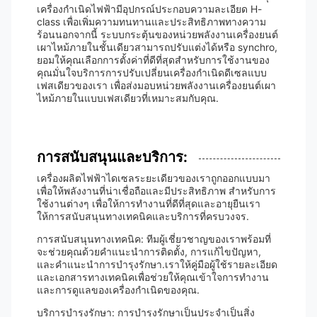
เครื่องกําเนิดไฟฟ้ามีอุปกรณ์ประกอบความละเอียด H-
class เพื่อเพิ่มความทนทานและประสิทธิภาพทางความ
ร้อนนอกจากนี้ ระบบกระตุ้นของหน่วยพลังงานเครื่องยนต์
เผาไหม้ภายในชั้นเดียวสามารถปรับแต่งได้หรือ synchro,
ยอมให้คุณเลือกการตั้งค่าที่ดีที่สุดสําหรับการใช้งานของ
คุณมั่นใจบริการการปรับเปลี่ยนเครื่องกําเนิดดีเซลแบบ
เฟสเดียวของเรา เพื่อส่งมอบหน่วยพลังงานเครื่องยนต์เผา
ไหม้ภายในแบบเฟสเดียวที่เหมาะสมกับคุณ.
การสนับสนุนและบริการ:
เครื่องผลิตไฟฟ้าไดเซลระยะเดียวของเราถูกออกแบบมา
เพื่อให้พลังงานที่น่าเชื่อถือและมีประสิทธิภาพ สําหรับการ
ใช้งานต่างๆ เพื่อให้การทํางานที่ดีที่สุดและอายุยืนเรา
ให้การสนับสนุนทางเทคนิคและบริการที่ครบวงจร.
การสนับสนุนทางเทคนิค: ทีมผู้เชี่ยวชาญของเราพร้อมที่
จะช่วยคุณด้วยคําแนะนําการติดตั้ง, การแก้ไขปัญหา,
และคําแนะนําการบํารุงรักษา.เราให้คู่มือผู้ใช้รายละเอียด
และเอกสารทางเทคนิคเพื่อช่วยให้คุณเข้าใจการทํางาน
และการดูแลของเครื่องกําเนิดของคุณ.
บริการบํารุงรักษา: การบํารุงรักษาเป็นประจําเป็นสิ่ง