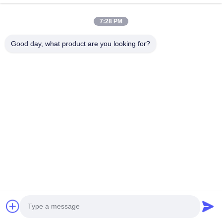
บ้าน
สินค้า
7:28 PM
วิดีโอ
เกี่ยวกับเรา
ทัวร์โรงงาน
การควบคุมคุณภาพ
Good day, what product are you looking for?
ติดต่อเรา
ขอทุน
ข่าว
ติดต่อเรา
0086-510-88261858-303
0086-510-88260858
terry@werna.cn
สิทธิป้ายกํากับ © 2014-2026 Wuxi Werna Alternator Co., Ltd.. ทั้งหมด สิทธิ
พิเศษ