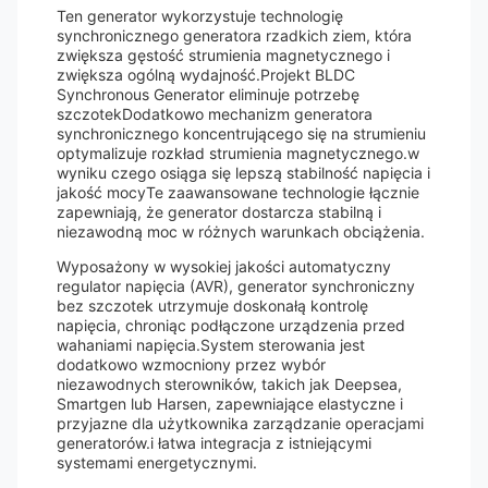
Ten generator wykorzystuje technologię
synchronicznego generatora rzadkich ziem, która
zwiększa gęstość strumienia magnetycznego i
zwiększa ogólną wydajność.Projekt BLDC
Synchronous Generator eliminuje potrzebę
szczotekDodatkowo mechanizm generatora
synchronicznego koncentrującego się na strumieniu
optymalizuje rozkład strumienia magnetycznego.w
wyniku czego osiąga się lepszą stabilność napięcia i
jakość mocyTe zaawansowane technologie łącznie
zapewniają, że generator dostarcza stabilną i
niezawodną moc w różnych warunkach obciążenia.
Wyposażony w wysokiej jakości automatyczny
regulator napięcia (AVR), generator synchroniczny
bez szczotek utrzymuje doskonałą kontrolę
napięcia, chroniąc podłączone urządzenia przed
wahaniami napięcia.System sterowania jest
dodatkowo wzmocniony przez wybór
niezawodnych sterowników, takich jak Deepsea,
Smartgen lub Harsen, zapewniające elastyczne i
przyjazne dla użytkownika zarządzanie operacjami
generatorów.i łatwa integracja z istniejącymi
systemami energetycznymi.