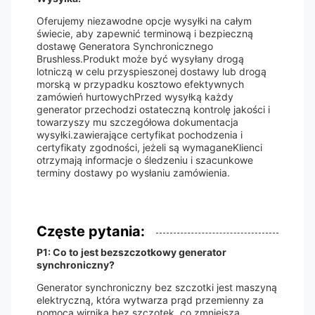
Oferujemy niezawodne opcje wysyłki na całym
świecie, aby zapewnić terminową i bezpieczną
dostawę Generatora Synchronicznego
Brushless.Produkt może być wysyłany drogą
lotniczą w celu przyspieszonej dostawy lub drogą
morską w przypadku kosztowo efektywnych
zamówień hurtowychPrzed wysyłką każdy
generator przechodzi ostateczną kontrolę jakości i
towarzyszy mu szczegółowa dokumentacja
wysyłki.zawierające certyfikat pochodzenia i
certyfikaty zgodności, jeżeli są wymaganeKlienci
otrzymają informacje o śledzeniu i szacunkowe
terminy dostawy po wysłaniu zamówienia.
Częste pytania:
P1: Co to jest bezszczotkowy generator
synchroniczny?
Generator synchroniczny bez szczotki jest maszyną
elektryczną, która wytwarza prąd przemienny za
pomocą wirnika bez szczotek, co zmniejsza