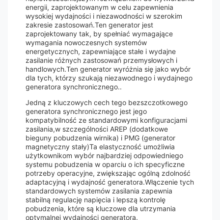
energii, zaprojektowanym w celu zapewnienia
wysokiej wydajności i niezawodności w szerokim
zakresie zastosowań.Ten generator jest
zaprojektowany tak, by spełniać wymagające
wymagania nowoczesnych systemów
energetycznych, zapewniające stałe i wydajne
zasilanie różnych zastosowań przemysłowych i
handlowych.Ten generator wyróżnia się jako wybór
dla tych, którzy szukają niezawodnego i wydajnego
generatora synchronicznego..
Jedną z kluczowych cech tego bezszczotkowego
generatora synchronicznego jest jego
kompatybilność ze standardowymi konfiguracjami
zasilania,w szczególności AREP (dodatkowe
bieguny pobudzenia wirnika) i PMG (generator
magnetyczny stały)Ta elastyczność umożliwia
użytkownikom wybór najbardziej odpowiedniego
systemu pobudzenia w oparciu o ich specyficzne
potrzeby operacyjne, zwiększając ogólną zdolność
adaptacyjną i wydajność generatora.Włączenie tych
standardowych systemów zasilania zapewnia
stabilną regulację napięcia i lepszą kontrolę
pobudzenia, które są kluczowe dla utrzymania
optymalnej wydajności generatora.