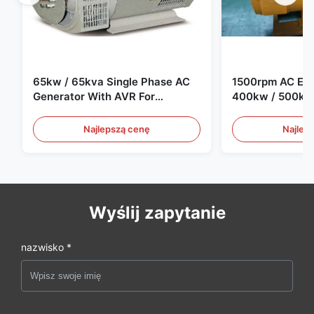
65kw / 65kva Single Phase AC
1500rpm AC Elec
Generator With AVR For
400kw / 500kv
Generator Set
Generator Set
Najlepszą cenę
Najlep
Wyślij zapytanie
nazwisko *