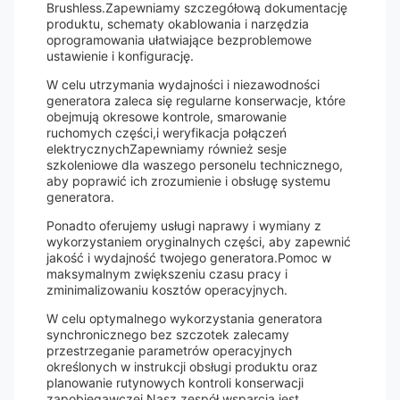
Brushless.Zapewniamy szczegółową dokumentację
produktu, schematy okablowania i narzędzia
oprogramowania ułatwiające bezproblemowe
ustawienie i konfigurację.
W celu utrzymania wydajności i niezawodności
generatora zaleca się regularne konserwacje, które
obejmują okresowe kontrole, smarowanie
ruchomych części,i weryfikacja połączeń
elektrycznychZapewniamy również sesje
szkoleniowe dla waszego personelu technicznego,
aby poprawić ich zrozumienie i obsługę systemu
generatora.
Ponadto oferujemy usługi naprawy i wymiany z
wykorzystaniem oryginalnych części, aby zapewnić
jakość i wydajność twojego generatora.Pomoc w
maksymalnym zwiększeniu czasu pracy i
zminimalizowaniu kosztów operacyjnych.
W celu optymalnego wykorzystania generatora
synchronicznego bez szczotek zalecamy
przestrzeganie parametrów operacyjnych
określonych w instrukcji obsługi produktu oraz
planowanie rutynowych kontroli konserwacji
zapobiegawczej.Nasz zespół wsparcia jest