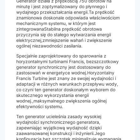
Generator działa z prędkością 750 obrotów na
minutę i jest zoptymalizowany do płynnego i
wydajnego przekształcania energii.Ta prędkość
znamionowa doskonale odpowiada właściwościom
mechanicznym systemu, w którym jest
zintegrowanaStabilna prędkość obrotowa
przyczynia się do stałego wytwarzania energii
elektrycznej,zmniejszenie wahań i zwiększenie
ogólnej niezawodności zasilania.
Specjalnie zaprojektowany do sparowania z
horyzontalnymi turbinami Francis, bezszczotkowy
generator synchroniczny jest dostosowany do
zastosowań w energetyce wodnej.Horyzontalny
Francis Turbine jest znany ze swojej wydajności i
adaptacji w różnych warunkach przepływu wody,
co czyni ten generator doskonałym wyborem do
skutecznego wykorzystania energii
wodnej.,maksymalnego zwiększenia ogólnej
efektywności systemu.
Ten generator ucieleśnia zasady wysokiej
wydajności synchronicznego generatora,
zapewniając wyjątkową wydajność dzięki
zaawansowanej konstrukcji i inżynierii.Jego
konfiguracja bez szczotek minimalizuje wymagania