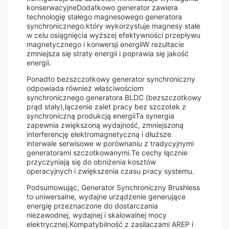
konserwacyjneDodatkowo generator zawiera
technologię stałego magnesowego generatora
synchronicznego.który wykorzystuje magnesy stałe
w celu osiągnięcia wyższej efektywności przepływu
magnetycznego i konwersji energiiW rezultacie
zmniejsza się straty energii i poprawia się jakość
energii.
Ponadto bezszczotkowy generator synchroniczny
odpowiada również właściwościom
synchronicznego generatora BLDC (bezszczotkowy
prąd stały),łączenie zalet pracy bez szczotek z
synchroniczną produkcją energiiTa synergia
zapewnia zwiększoną wydajność, zmniejszoną
interferencję elektromagnetyczną i dłuższe
interwale serwisowe w porównaniu z tradycyjnymi
generatorami szczotkowanymi.Te cechy łącznie
przyczyniają się do obniżenia kosztów
operacyjnych i zwiększenia czasu pracy systemu.
Podsumowując, Generator Synchroniczny Brushless
to uniwersalne, wydajne urządzenie generujące
energię przeznaczone do dostarczania
niezawodnej, wydajnej i skalowalnej mocy
elektrycznej.Kompatybilność z zasilaczami AREP i