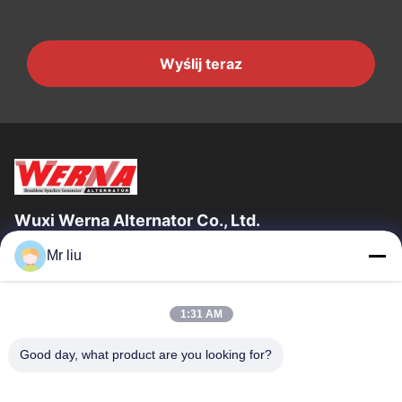
Wyślij teraz
Wuxi Werna Alternator Co., Ltd.
Mr liu
Szybkie Linki
Do Domu
Produkty
1:31 AM
Filmy
O Nas
Wycieczka Po Fabryce
Kontrola Jakości
Good day, what product are you looking for?
Skontaktuj Się Z Nami
Poproś O Wycenę