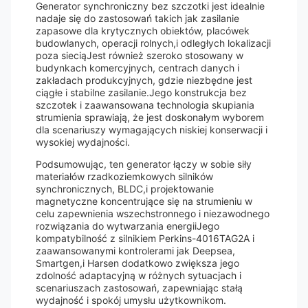
Generator synchroniczny bez szczotki jest idealnie
nadaje się do zastosowań takich jak zasilanie
zapasowe dla krytycznych obiektów, placówek
budowlanych, operacji rolnych,i odległych lokalizacji
poza sieciąJest również szeroko stosowany w
budynkach komercyjnych, centrach danych i
zakładach produkcyjnych, gdzie niezbędne jest
ciągłe i stabilne zasilanie.Jego konstrukcja bez
szczotek i zaawansowana technologia skupiania
strumienia sprawiają, że jest doskonałym wyborem
dla scenariuszy wymagających niskiej konserwacji i
wysokiej wydajności.
Podsumowując, ten generator łączy w sobie siły
materiałów rzadkoziemkowych silników
synchronicznych, BLDC,i projektowanie
magnetyczne koncentrujące się na strumieniu w
celu zapewnienia wszechstronnego i niezawodnego
rozwiązania do wytwarzania energiiJego
kompatybilność z silnikiem Perkins-4016TAG2A i
zaawansowanymi kontrolerami jak Deepsea,
Smartgen,i Harsen dodatkowo zwiększa jego
zdolność adaptacyjną w różnych sytuacjach i
scenariuszach zastosowań, zapewniając stałą
wydajność i spokój umysłu użytkownikom.