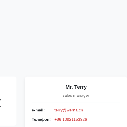
Mr. Terry
sales manager
и,
т
e-mail:
terry@werna.cn
Телефон:
+86 13921153926