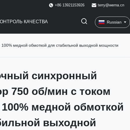
+86 13921153926
terry@werna.cn
КОНТРОЛЬ КАЧЕСТВА
Russian
 и 100% медной обмоткой для стабильной выходной мощности
очный синхронный
ор 750 об/мин с током
и 100% медной обмоткой
бильной выходной