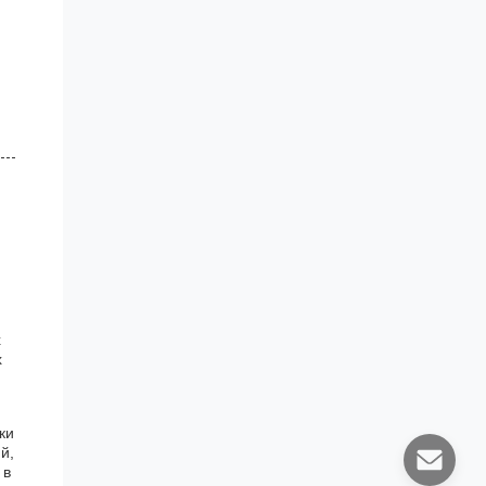
х
х
ки
й,
 в