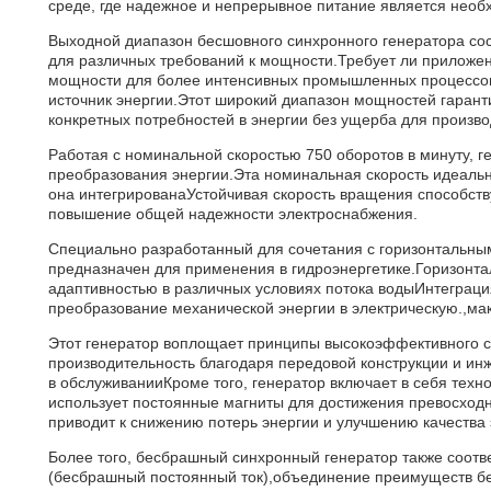
среде, где надежное и непрерывное питание является нео
Выходной диапазон бесшовного синхронного генератора сост
для различных требований к мощности.Требует ли приложе
мощности для более интенсивных промышленных процессов
источник энергии.Этот широкий диапазон мощностей гаранти
конкретных потребностей в энергии без ущерба для произв
Работая с номинальной скоростью 750 оборотов в минуту, 
преобразования энергии.Эта номинальная скорость идеальн
она интегрированаУстойчивая скорость вращения способств
повышение общей надежности электроснабжения.
Специально разработанный для сочетания с горизонтальны
предназначен для применения в гидроэнергетике.Горизонта
адаптивностью в различных условиях потока водыИнтеграци
преобразование механической энергии в электрическую.,ма
Этот генератор воплощает принципы высокоэффективного 
производительность благодаря передовой конструкции и ин
в обслуживанииКроме того, генератор включает в себя техн
использует постоянные магниты для достижения превосходн
приводит к снижению потерь энергии и улучшению качества 
Более того, бесбрашный синхронный генератор также соотв
(бесбрашный постоянный ток),объединение преимуществ бе