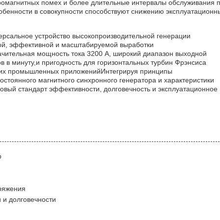
ромагнитных помех и более длительные интервалы обслуживания 
обенности в совокупности способствуют снижению эксплуатационн
версальное устройство высокопроизводительной генерации
ой, эффективной и масштабируемой выработки
ачительная мощность тока 3200 А, широкий диапазон выходной
ов в минуту,и пригодность для горизонтальных турбин Фрэнсиса
угих промышленных приложенийИнтегрируя принципы
остоянного магнитного синхронного генератора и характеристики
новый стандарт эффективности, долговечность и эксплуатационное
р
ряжения
 и долговечности