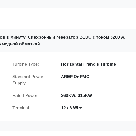
ов в минуту
,
Синхронный генератор BLDC с током 3200 А
,
% медной обмоткой
Turbine Type:
Horizontal Francis Turbine
Standard Power
AREP Or PMG
Supply:
Rated Power:
260KW/ 315KW
Terminal:
12 / 6 Wire