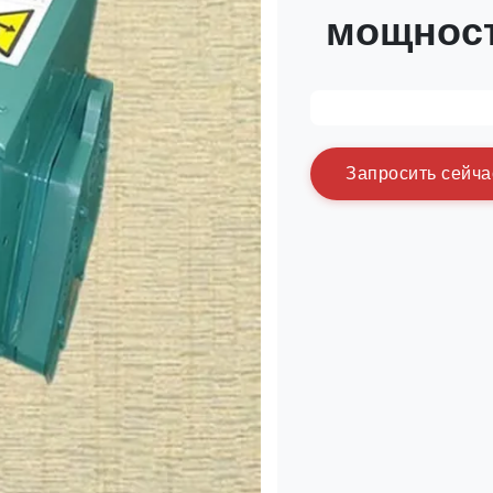
мощнос
З
а
п
р
о
с
и
т
ь
с
е
й
ч
а