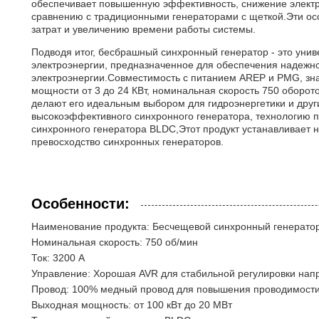
обеспечивает повышенную эффективность, снижение элект
сравнению с традиционными генераторами с щеткой.Эти ос
затрат и увеличению времени работы системы.
Подводя итог, бесбрашный синхронный генератор - это уни
электроэнергии, предназначенное для обеспечения надежн
электроэнергии.Совместимость с питанием AREP и PMG, зн
мощности от 3 до 24 КВт, номинальная скорость 750 оборот
делают его идеальным выбором для гидроэнергетики и др
высокоэффективного синхронного генератора, технологию п
синхронного генератора BLDC,Этот продукт устанавливает 
превосходство синхронных генераторов.
Особенности:
Наименование продукта: Бесчещевой синхронный генерато
Номинальная скорость: 750 об/мин
Ток: 3200 А
Управление: Хорошая AVR для стабильной регулировки нап
Провод: 100% медный провод для повышения проводимости
Выходная мощность: от 100 кВт до 20 МВт