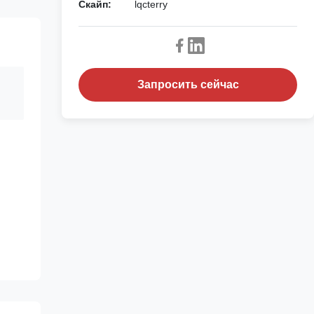
Скайп:
lqcterry
Запросить сейчас