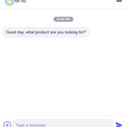
Mr liu
Szybkie Linki
Do Domu
Produkty
6:44 PM
Filmy
O Nas
Wycieczka Po Fabryce
Kontrola Jakości
Good day, what product are you looking for?
Skontaktuj Się Z Nami
Poproś O Wycenę
Nowości
Skontaktuj Się Z Nami
0086-510-88261858-303
0086-510-88260858
terry@werna.cn
Prawa autorskie © 2014-2026 Wuxi Werna Alternator Co., Ltd.. Wszystkie.
Prawa zastrzeżone.