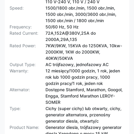
110 V-240 V, 110 V / 240 V
Speed:
1500/1800 obr./min, 1500 obr./min,
1500 obr./min, 3000/3600 obr./min,
1500 obr./min / 1800 obr./min
Frequency:
50/60 Hz, 50 Hz
Rated Current:
72A,152A@380V,25A do
2000A,29A,135
Rated Power:
7KW/9KW, 15KVA do 1250KVA, 10kw-
2000KW, 1KW do 2000KW,
40KW/50KVA
Output Type:
AC trójfazowy, jednofazowy AC
Warranty:
12 miesięcy/1000 godzin, 1 rok, jeden
rok lub 1000 godzin pracy, 1000
godzin pracy/1 rok, jeden rok
Alternator:
Dostępne Stamford, Marathon, Googol,
Engga, Stamford Marathon LEROY-
SOMER
Type:
Cichy (super cichy) lub otwarty, cichy,
generator alternatora, przenośny
generator diesla, otwarty/c
Product Name:
Generator diesla, trójfazowy generator
diesla Yangdong o mocy 15 kW,