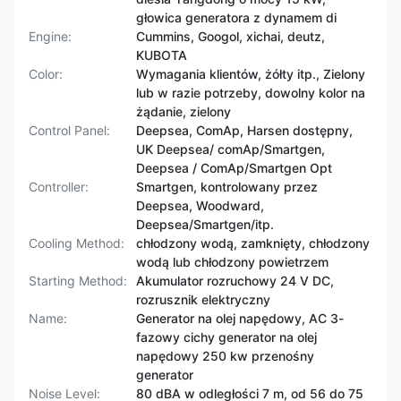
głowica generatora z dynamem di
Engine:
Cummins, Googol, xichai, deutz,
KUBOTA
Color:
Wymagania klientów, żółty itp., Zielony
lub w razie potrzeby, dowolny kolor na
żądanie, zielony
Control Panel:
Deepsea, ComAp, Harsen dostępny,
UK Deepsea/ comAp/Smartgen,
Deepsea / ComAp/Smartgen Opt
Controller:
Smartgen, kontrolowany przez
Deepsea, Woodward,
Deepsea/Smartgen/itp.
Cooling Method:
chłodzony wodą, zamknięty, chłodzony
wodą lub chłodzony powietrzem
Starting Method:
Akumulator rozruchowy 24 V DC,
rozrusznik elektryczny
Name:
Generator na olej napędowy, AC 3-
fazowy cichy generator na olej
napędowy 250 kw przenośny
generator
Noise Level:
80 dBA w odległości 7 m, od 56 do 75