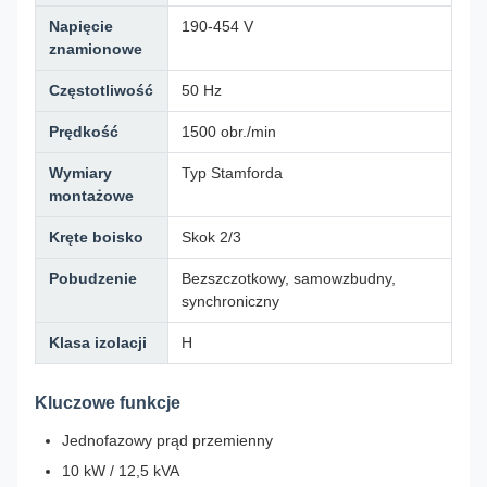
Napięcie
190-454 V
znamionowe
Częstotliwość
50 Hz
Prędkość
1500 obr./min
Wymiary
Typ Stamforda
montażowe
Kręte boisko
Skok 2/3
Pobudzenie
Bezszczotkowy, samowzbudny,
synchroniczny
Klasa izolacji
H
Kluczowe funkcje
Jednofazowy prąd przemienny
10 kW / 12,5 kVA