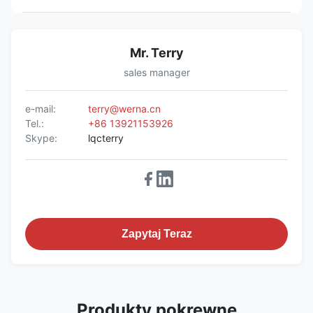
Mr. Terry
sales manager
e-mail:
terry@werna.cn
Tel.:
+86 13921153926
Skype:
lqcterry
Zapytaj Teraz
Produkty pokrewne