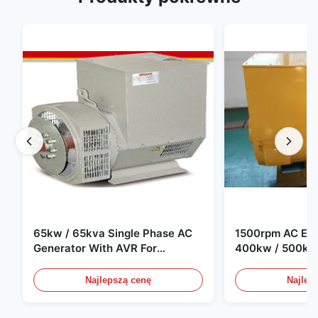
65kw / 65kva Single Phase AC
1500rpm AC Elec
Generator With AVR For
400kw / 500kv
Generator Set
Generator Set
Najlepszą cenę
Najlep