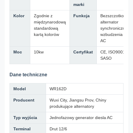
marki
Kolor
Zgodnie z
Funkcja
Bezszczotkowy
międzynarodową
alternator
standardową
synchroniczny
kartą kolorów
wzbudzenia
AC
Moc
10kw
Certyfikat
CE, ISO9001,
SASO
Dane techniczne
Model
WR162D
Producent
Wuxi City, Jiangsu Prov, Chiny
produkujące alternatory
Typ wyjścia
Jednofazowy generator diesla AC
Terminal
Drut 12/6