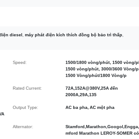
iện diesel
,
máy phát điện kích thích đồng bộ bảo trì thấp
,
Speed:
1500/1800 vòng/phút, 1500 vòng/p
1500 vòng/phút, 3000/3600 Vòng/p
1500 Vòng/phút/1800 Vòng/p
Rated Current:
72A,152A@380V,25A đến
2000A,29A,135
Output Type:
AC ba pha, AC một pha
VA
Alternator:
Stamford,Marathon,Googol,Engga
mford Marathon LEROY-SOMER có