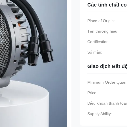
Các tính chất c
Place of Origin:
Tên thương hiệu:
Certification:
Số mẫu:
Giao dịch Bất đ
Minimum Order Quanti
Price:
Điều khoản thanh toá
Supply Ability: