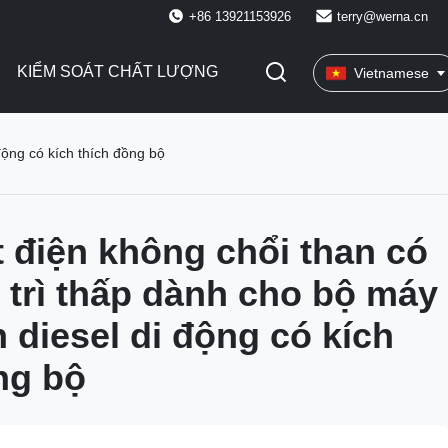
+86 13921153926
terry@werna.cn
KIỂM SOÁT CHẤT LƯỢNG
Vietnamese
động có kích thích đồng bộ
 điện không chổi than có
trì thấp dành cho bộ máy
n diesel di động có kích
ng bộ