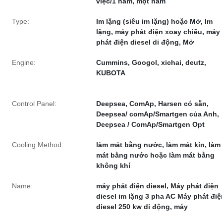
việc/1 năm, một năm
Type:
Im lặng (siêu im lặng) hoặc Mở, Im
lặng, máy phát điện xoay chiều, máy
phát điện diesel di động, Mở
Engine:
Cummins, Googol, xichai, deutz,
KUBOTA
Control Panel:
Deepsea, ComAp, Harsen có sẵn,
Deepsea/ comAp/Smartgen của Anh,
Deepsea / ComAp/Smartgen Opt
Cooling Method:
làm mát bằng nước, làm mát kín, làm
mát bằng nước hoặc làm mát bằng
không khí
Name:
máy phát điện diesel, Máy phát điện
diesel im lặng 3 pha AC Máy phát điệ
diesel 250 kw di động, máy