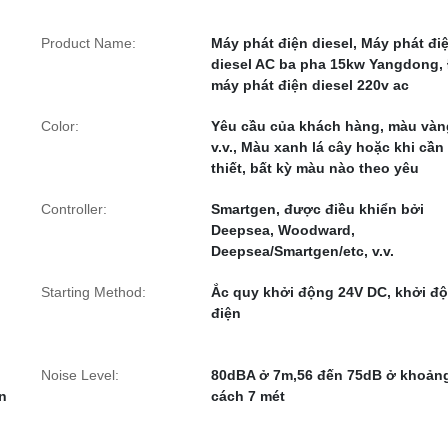
Product Name:
Máy phát điện diesel, Máy phát đi
diesel AC ba pha 15kw Yangdong,
máy phát điện diesel 220v ac
Color:
Yêu cầu của khách hàng, màu vàn
v.v., Màu xanh lá cây hoặc khi cần
thiết, bất kỳ màu nào theo yêu
Controller:
Smartgen, được điều khiển bởi
Deepsea, Woodward,
Deepsea/Smartgen/etc, v.v.
Starting Method:
Ắc quy khởi động 24V DC, khởi đ
điện
Noise Level:
80dBA ở 7m,56 đến 75dB ở khoản
n
cách 7 mét