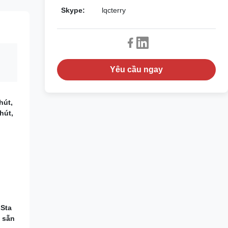
Skype:
lqcterry
Yêu cầu ngay
hút,
hút,
,Sta
 sẵn