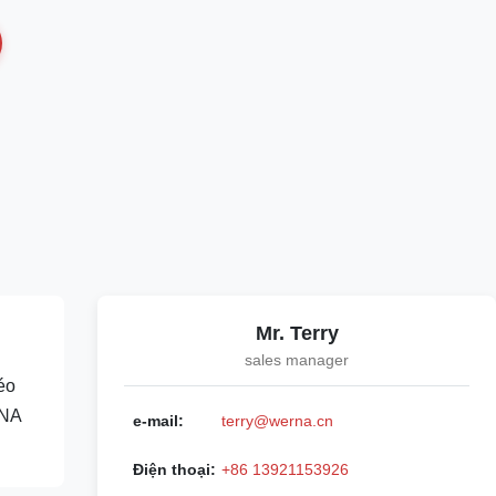
Mr. Terry
sales manager
éo
RNA
e-mail:
terry@werna.cn
Điện thoại:
+86 13921153926