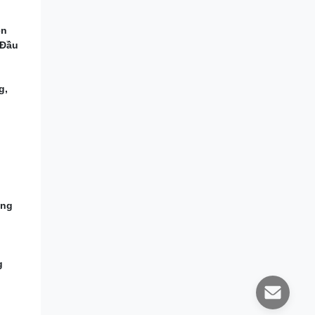
ện
 Đầu
g,
ộng
g