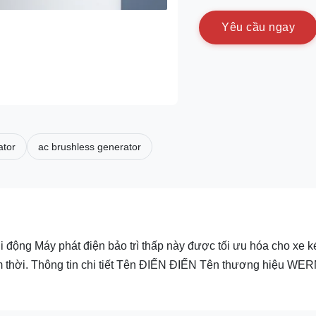
Y
ê
u
c
ầ
u
n
g
a
y
ator
ac brushless generator
di động Máy phát điện bảo trì thấp này được tối ưu hóa cho xe k
tạm thời. Thông tin chi tiết Tên ĐIẾN ĐIẾN Tên thương hiệu WE