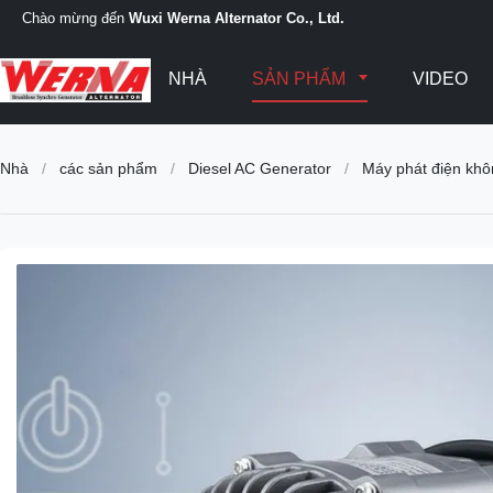
Chào mừng đến
Wuxi Werna Alternator Co., Ltd.
NHÀ
SẢN PHẨM
VIDEO
Nhà
/
các sản phẩm
/
Diesel AC Generator
/
Máy phát điện khôn