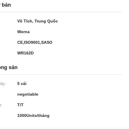
ơ bản
Vô Tích, Trung Quốc
Werna
CE,ISO9001,SASO
WR162D
ộng sản
ty:
5 cái
negotiable
n:
T/T
1000Units/tháng