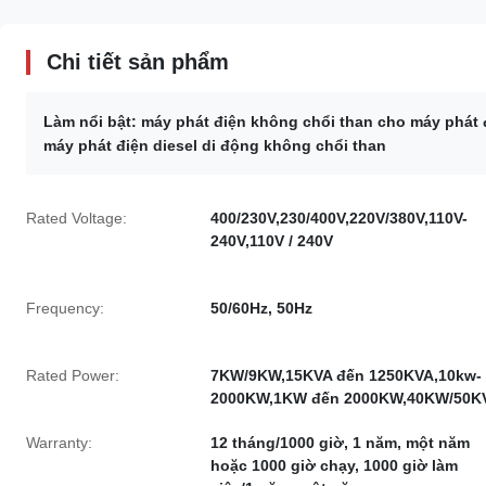
Chi tiết sản phẩm
Làm nổi bật:
máy phát điện không chổi than cho máy phát đ
máy phát điện diesel di động không chổi than
Rated Voltage:
400/230V,230/400V,220V/380V,110V-
240V,110V / 240V
Frequency:
50/60Hz, 50Hz
Rated Power:
7KW/9KW,15KVA đến 1250KVA,10kw-
2000KW,1KW đến 2000KW,40KW/50K
Warranty:
12 tháng/1000 giờ, 1 năm, một năm
hoặc 1000 giờ chạy, 1000 giờ làm