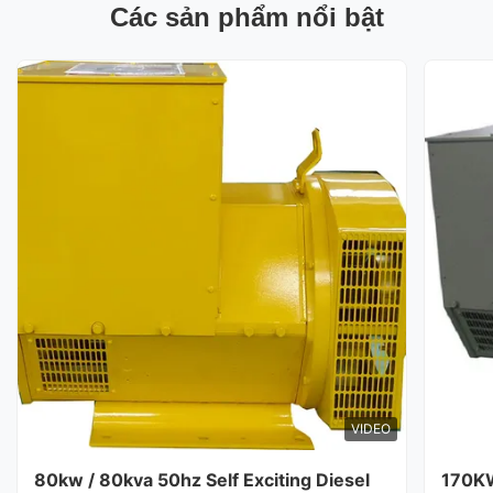
Các sản phẩm nổi bật
VIDEO
80kw / 80kva 50hz Self Exciting Diesel
170K