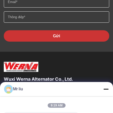
Gửi
Wuxi Werna Alternator Co., Ltd.
Mr liu
Liên Kết Nhanh
Nhà
Sản Phẩm
9:19 AM
Video
Về Chúng Tôi