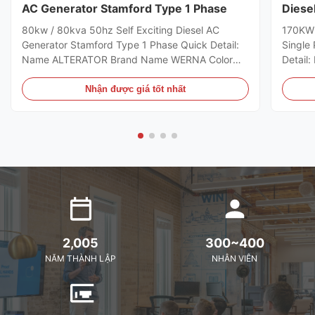
AC Generator Stamford Type 1 Phase
Diese
Wire
80kw / 80kva 50hz Self Exciting Diesel AC
170KW 
Generator Stamford Type 1 Phase Quick Detail:
Single
Name ALTERATOR Brand Name WERNA Color
Detai
According to the international standard color
Color A
card Feature AC brushless synchronous
color 
Nhận được giá tốt nhất
excitation alternator Power 80kw Certificate
excitat
CE,ISO9001,SASO Specifications: Model
CE,ISO
WR274D manufacturer Wuxi City ,Jiangsu Prov
WR274H
,China making alternators Output Type AC Single
,China
Phase diesel generator Terminal 12 / 6 Wire
Phase d
Rated Voltage 110-240V Frequency 50HZ Speed
Rated 
1500RPM
2,005
300~400
NĂM THÀNH LẬP
NHÂN VIÊN