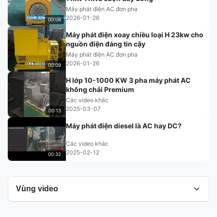
Máy phát điện AC đơn pha
2026-01-26
00:06
Máy phát điện xoay chiều loại H 23kw cho
nguồn điện đáng tin cậy
Máy phát điện AC đơn pha
2026-01-26
00:09
H lớp 10-1000 KW 3 pha máy phát AC
không chải Premium
Các video khác
2025-03-07
00:13
Máy phát điện diesel là AC hay DC?
Các video khác
2025-02-12
00:32
Vùng video
Tất cả Video