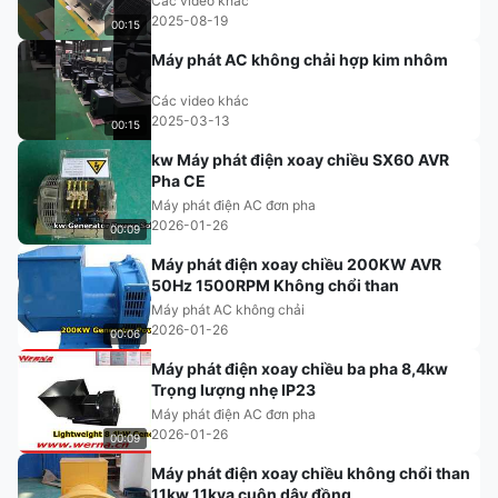
Các video khác
2025-08-19
00:15
Máy phát AC không chải hợp kim nhôm
Các video khác
2025-03-13
00:15
kw Máy ​​phát điện xoay chiều SX60 AVR
Pha CE
Máy phát điện AC đơn pha
2026-01-26
00:09
Máy phát điện xoay chiều 200KW AVR
50Hz 1500RPM Không chổi than
Máy phát AC không chải
2026-01-26
00:06
Máy phát điện xoay chiều ba pha 8,4kw
Trọng lượng nhẹ IP23
Máy phát điện AC đơn pha
2026-01-26
00:09
Máy phát điện xoay chiều không chổi than
11kw 11kva cuộn dây đồng