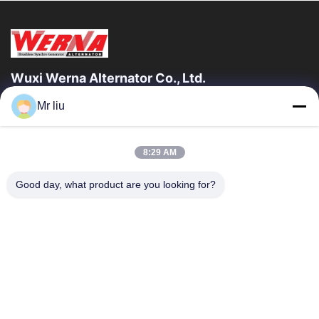
Máy phát điện AC đơn pha
Máy phát AC không chải
Wuxi Werna Alternator Co., Ltd.
Các video khác
Mr liu
Liên Kết Nhanh
Nhà
Sản Phẩm
8:29 AM
Video
Về Chúng Tôi
Chuyến Tham Quan Nhà Máy
Kiểm Soát Chất Lượng
Good day, what product are you looking for?
Liên Hệ Với Chúng Tôi
Yêu Cầu Đặt Giá
Tin Tức
Liên Hệ Với Chúng Tôi
0086-510-88261858-303
0086-510-88260858
terry@werna.cn