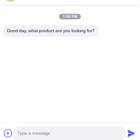
บ้าน
สินค้า
1:08 PM
วิดีโอ
เกี่ยวกับเรา
ทัวร์โรงงาน
การควบคุมคุณภาพ
Good day, what product are you looking for?
ติดต่อเรา
ขอทุน
ข่าว
ติดต่อเรา
0086-510-88261858-303
0086-510-88260858
terry@werna.cn
สิทธิป้ายกํากับ © 2014-2026 Wuxi Werna Alternator Co., Ltd.. ทั้งหมด สิทธิ
พิเศษ