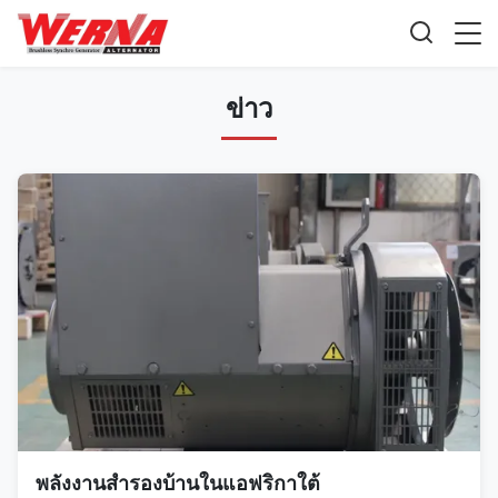
ข่าว
พลังงานสํารองบ้านในแอฟริกาใต้