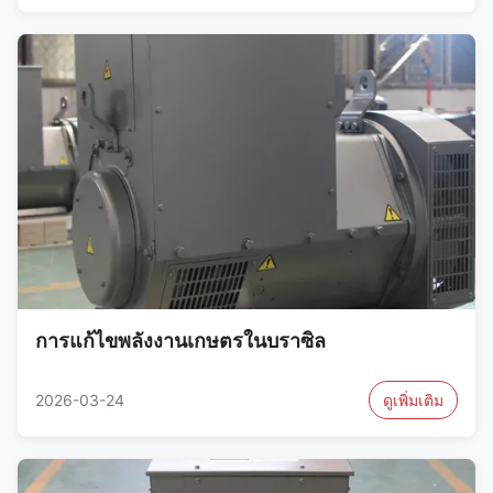
การแก้ไขพลังงานเกษตรในบราซิล
2026-03-24
ดูเพิ่มเติม