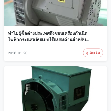
ทำไมผู้ซื้อต่างประเทศถึงชอบเครื่องกำเนิด
ไฟฟ้ากระแสสลับแบบไร้แปรงถ่านสำหรับ
โครงการส่งออก?
2026-01-20
ดูเพิ่มเติม