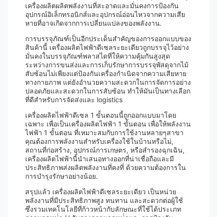
เครื่องผลิตผลิตพลังงานที่สะอาดและมั่นคงการป้องกัน
อุปกรณ์อิเล็กทรอนิกส์และอุปกรณ์อ่อนไหวจากความเสีย
หายที่อาจเกิดจากการเปลี่ยนแปลงของพลังงาน.
การบรรจุภัณฑ์เป็นอีกประเด็นสําคัญของการออกแบบของ
สินค้านี้ เครื่องผลิตไฟฟ้าดีเซลระยะเดียวถูกบรรจุไว้อย่าง
มั่นคงในบรรจุภัณฑ์พลาสไดที่ให้ความคุ้มกันสูงสุด
ระหว่างการขนส่งและการเก็บรักษาการบรรจุพัสดุจากไม้
สับซ้อนไม่เพียงแต่ป้องกันเครื่องกําเนิดจากความเสียหาย
ทางกายภาพ แต่ยังอํานวยความสะดวกในการจัดการอย่าง
ปลอดภัยและสะดวกในการสับซ้อน ทําให้มันเป็นทางเลือก
ที่ดีสําหรับการจัดส่งและ logistics
เครื่องผลิตไฟฟ้าดีเซล 1 ขั้นตอนนี้ถูกออกแบบมาโดย
เฉพาะ เพื่อเป็นเครื่องผลิตไฟฟ้า 1 ขั้นตอน เพื่อให้พลังงาน
ไฟฟ้า 1 ขั้นตอน ที่เหมาะสมกับการใช้งานหลายๆสาขา
คุณต้องการพลังงานสําหรับเครื่องใช้ในบ้านหรือไม่,
สถานที่ก่อสร้าง, อุปกรณ์การเกษตร, หรือสํารองฉุกเฉิน,
เครื่องผลิตไฟฟ้านี้นําเสนอทางออกที่น่าเชื่อถือและมี
ประสิทธิภาพส่งผลิตพลังงานที่คงที่ ด้วยความต้องการใน
การบํารุงรักษาอย่างน้อย.
สรุปแล้ว เครื่องผลิตไฟฟ้าดีเซลระยะเดียว เป็นหน่วย
พลังงานที่มีประสิทธิภาพสูง ทนทาน และสะดวกต่อผู้ใช้
ซึ่งรวมเทคโนโลยีที่ก้าวหน้ากับลักษณะที่ใช้ได้ประเภท