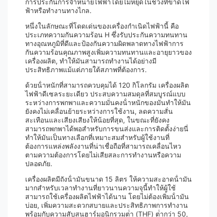
การประกันการจําหน่ายไฟฟ้าโดยไม่หยุดในช่วงที่ขาดไฟ
ฟ้าหรือทํางานทางไกล.
หนึ่งในลักษณะที่โดดเด่นของเครื่องกําเนิดไฟฟ้านี้ คือ
ประเภทความกันความร้อน H ซึ่งรับประกันความทนทาน
ทางอุณหภูมิที่ดีและป้องกันความผิดพลาดทางไฟฟ้าการ
กันความร้อนคุณภาพสูงเพิ่มความทนทานและอายุยาวของ
เครื่องผลิต, ทําให้มันสามารถทํางานได้อย่างมี
ประสิทธิภาพแม้แต่ภายใต้สภาพที่ต้องการ.
ด้วยน้ําหนักที่สามารถควบคุมได้ 120 กิโลกรัม เครื่องผลิต
ไฟฟ้าดีเซลระยะเดียว ประสบความสมดุลที่สมบูรณ์แบบ
ระหว่างการพกพาและความมั่นคงน้ําหนักของมันทําให้มัน
ยังคงไม่เคลื่อนย้ายระหว่างการใช้งาน, ลดความสั่น
สะเทือนและเสียงเสียงให้น้อยที่สุด, ในขณะที่ยังคง
สามารถพกพาได้พอสําหรับการขนส่งและการติดตั้งง่ายนี่
ทําให้มันเป็นทางเลือกที่เหมาะสมสําหรับผู้ใช้งานที่
ต้องการแหล่งพลังงานที่น่าเชื่อถือที่สามารถเคลื่อนไหว
ตามความต้องการโดยไม่เสียสละการทํางานหรือความ
ปลอดภัย.
เครื่องผลิตมีถังน้ํามันขนาด 15 ลิตร ให้ความสะอาดน้ํามัน
มากสําหรับเวลาทํางานที่ยาวนานความจุนี้ทําให้ผู้ใช้
สามารถใช้เครื่องผลิตไฟฟ้าได้นาน โดยไม่ต้องเพิ่มน้ํามัน
บ่อย, เพิ่มความสะดวกสบายและประสิทธิภาพการทํางาน
พร้อมกับความสับสนฮาร์มอนิกรวมต่ํา (THF) ต่ํากว่า 50,