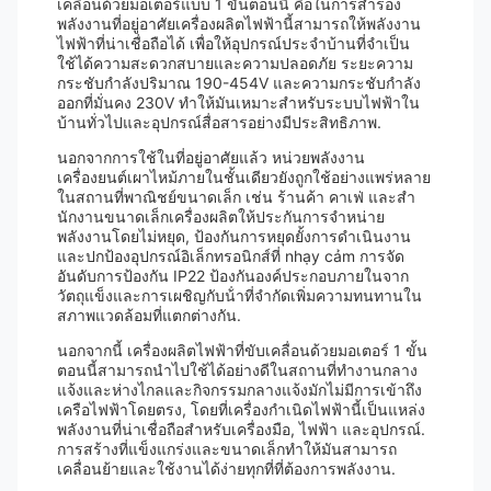
เคลื่อนด้วยมอเตอร์แบบ 1 ขั้นตอนนี้ คือในการสํารอง
พลังงานที่อยู่อาศัยเครื่องผลิตไฟฟ้านี้สามารถให้พลังงาน
ไฟฟ้าที่น่าเชื่อถือได้ เพื่อให้อุปกรณ์ประจําบ้านที่จําเป็น
ใช้ได้ความสะดวกสบายและความปลอดภัย ระยะความ
กระชับกําลังปริมาณ 190-454V และความกระชับกําลัง
ออกที่มั่นคง 230V ทําให้มันเหมาะสําหรับระบบไฟฟ้าใน
บ้านทั่วไปและอุปกรณ์สื่อสารอย่างมีประสิทธิภาพ.
นอกจากการใช้ในที่อยู่อาศัยแล้ว หน่วยพลังงาน
เครื่องยนต์เผาไหม้ภายในชั้นเดียวยังถูกใช้อย่างแพร่หลาย
ในสถานที่พาณิชย์ขนาดเล็ก เช่น ร้านค้า คาเฟ่ และสํา
นักงานขนาดเล็กเครื่องผลิตให้ประกันการจําหน่าย
พลังงานโดยไม่หยุด, ป้องกันการหยุดยั้งการดําเนินงาน
และปกป้องอุปกรณ์อิเล็กทรอนิกส์ที่ nhạy cảm การจัด
อันดับการป้องกัน IP22 ป้องกันองค์ประกอบภายในจาก
วัตถุแข็งและการเผชิญกับน้ําที่จํากัดเพิ่มความทนทานใน
สภาพแวดล้อมที่แตกต่างกัน.
นอกจากนี้ เครื่องผลิตไฟฟ้าที่ขับเคลื่อนด้วยมอเตอร์ 1 ขั้น
ตอนนี้สามารถนําไปใช้ได้อย่างดีในสถานที่ทํางานกลาง
แจ้งและห่างไกลและกิจกรรมกลางแจ้งมักไม่มีการเข้าถึง
เครือไฟฟ้าโดยตรง, โดยที่เครื่องกําเนิดไฟฟ้านี้เป็นแหล่ง
พลังงานที่น่าเชื่อถือสําหรับเครื่องมือ, ไฟฟ้า และอุปกรณ์.
การสร้างที่แข็งแกร่งและขนาดเล็กทําให้มันสามารถ
เคลื่อนย้ายและใช้งานได้ง่ายทุกที่ที่ต้องการพลังงาน.