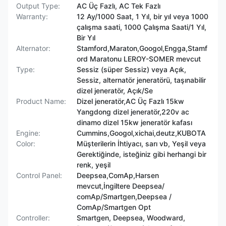
Output Type:
AC Üç Fazlı, AC Tek Fazlı
Warranty:
12 Ay/1000 Saat, 1 Yıl, bir yıl veya 1000
çalışma saati, 1000 Çalışma Saati/1 Yıl,
Bir Yıl
Alternator:
Stamford,Maraton,Googol,Engga,Stamf
ord Maratonu LEROY-SOMER mevcut
Type:
Sessiz (süper Sessiz) veya Açık,
Sessiz, alternatör jeneratörü, taşınabilir
dizel jeneratör, Açık/Se
Product Name:
Dizel jeneratör,AC Üç Fazlı 15kw
Yangdong dizel jeneratör,220v ac
dinamo dizel 15kw jeneratör kafası
Engine:
Cummins,Googol,xichai,deutz,KUBOTA
Color:
Müşterilerin İhtiyacı, sarı vb, Yeşil veya
Gerektiğinde, isteğiniz gibi herhangi bir
renk, yeşil
Control Panel:
Deepsea,ComAp,Harsen
mevcut,İngiltere Deepsea/
comAp/Smartgen,Deepsea /
ComAp/Smartgen Opt
Controller:
Smartgen, Deepsea, Woodward,