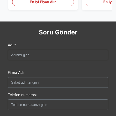
En İyi Fiyatı Alın
En İyi F
Soru Gönder
Adı *
Firma Adı
Telefon numarası