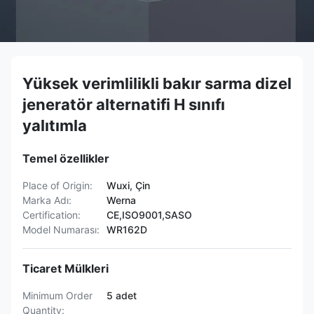
Yüksek verimlilikli bakır sarma dizel
jeneratör alternatifi H sınıfı
yalıtımla
Temel özellikler
Place of Origin:
Wuxi, Çin
Marka Adı:
Werna
Certification:
CE,ISO9001,SASO
Model Numarası:
WR162D
Ticaret Mülkleri
Minimum Order
5 adet
Quantity: