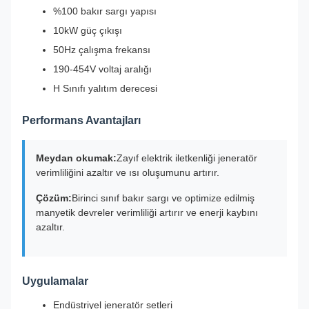
%100 bakır sargı yapısı
10kW güç çıkışı
50Hz çalışma frekansı
190-454V voltaj aralığı
H Sınıfı yalıtım derecesi
Performans Avantajları
Meydan okumak:
Zayıf elektrik iletkenliği jeneratör
verimliliğini azaltır ve ısı oluşumunu artırır.
Çözüm:
Birinci sınıf bakır sargı ve optimize edilmiş
manyetik devreler verimliliği artırır ve enerji kaybını
azaltır.
Uygulamalar
Endüstriyel jeneratör setleri