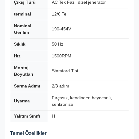
Çıkış Türü
AC Tek Fazlı dizel jeneratör
terminal
12/6 Tel
Nominal
190-454V
Gerilim
Sıklık
50 Hz
Hız
1500RPM
Montaj
Stamford Tipi
Boyutları
Sarma Adımı
2/3 adım
Fırçasız, kendinden heyecanlı,
Uyarma
senkronize
Yalıtım Sınıfı
H
Temel Özellikler