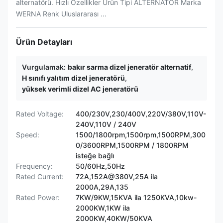
alternatörü. Hızlı Özellikler Ürün Tipi ALTERNATÖR Marka
WERNA Renk Uluslararası ...
Ürün Detayları
Vurgulamak:
bakır sarma dizel jeneratör alternatif
,
H sınıfı yalıtım dizel jeneratörü
,
yüksek verimli dizel AC jeneratörü
Rated Voltage:
400/230V,230/400V,220V/380V,110V-
240V,110V / 240V
Speed:
1500/1800rpm,1500rpm,1500RPM,300
0/3600RPM,1500RPM / 1800RPM
isteğe bağlı
Frequency:
50/60Hz,50Hz
Rated Current:
72A,152A@380V,25A ila
2000A,29A,135
Rated Power:
7KW/9KW,15KVA ila 1250KVA,10kw-
2000KW,1KW ila
2000KW,40KW/50KVA