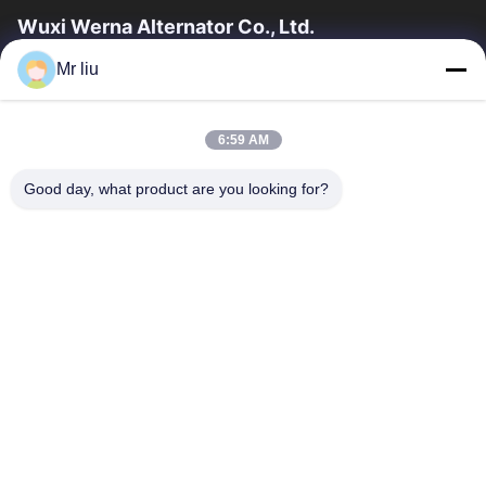
Wuxi Werna Alternator Co., Ltd.
Mr liu
Hızlı Bağlantılar
Evde
Ürün
6:59 AM
Videolar
Bizim Hakkımızda
Fabrika Turu
Kalite Kontrolü
Good day, what product are you looking for?
Bizimle İletişim
Bir İndirim İste
Haberler
Bizimle İletişim
0086-510-88261858-303
0086-510-88260858
terry@werna.cn