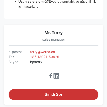
Uzun servis ömrü?
Evet, dayanıklılık ve güvenilirlik
için tasarlandı
Mr. Terry
sales manager
e-posta:
terry@werna.cn
Tel:
+86 13921153926
Skype:
lqcterry
Şimdi Sor