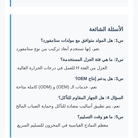
الأسئلة الشائعة
س1: هل المولد متوافق مع مولدات ستامفورد؟
نعم، إنها تستخدم أبعاد تركيب من نوع ستامفورد
س2: ما هي فئة العزل المستخدمة؟
العزل من الفئة H للعمل في درجات الحرارة العالية.
س3: هل يدعم إنتاج OEM؟
نعم، خدمات الـ (OEM) و (ODM) كاملة متاحة
السؤال 4: هل الجهاز المقاوم للتآكل؟
نعم، يتم تطبيق أساليب مضادة للتآكل وحماية الضباب المالح
س5: ما هو وقت التسليم؟
معظم النماذج القياسية في المخزون للتسليم السريع.