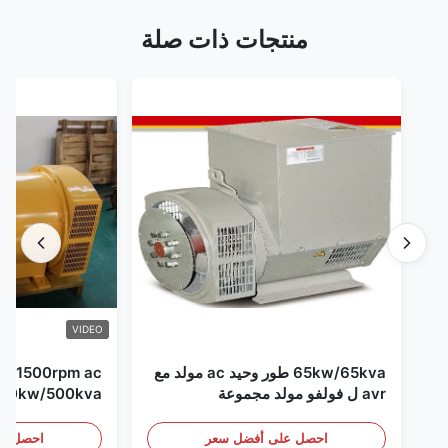
منتجات ذات صلة
VIDEO
65kw/65kva طور وحيد ac مولد مع
pm ac
avr ل فولفو مولد مجموعة
مجموعة
احصل على أفضل سعر
احصل عل