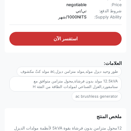
negotiable
Price:
شروط الدفع:
تي/تي
Supply Ability:
1000NITS/شهر
استفسر الآن
العلامات:
طور وحيد ديزل مولد,مولد متزامن ديزل,ac مولد كثّ مكشوف
12.5kVA مولد بدون فرشاة,محول متزامن متوافق مع
ستامفورد,العزل الصناعي لمولدات الطاقة من الفئة H
ac brushless generator
ملخص المنتج
12محول متزامن بدون فرشاة بقوة 5kVA لأنظمة مولدات الديزل