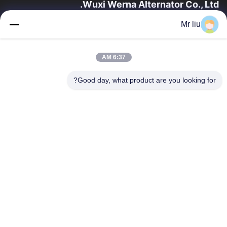
Wuxi Werna Alternator Co., Ltd.
Mr liu
روابط سريعة
المنزل
المنتجات
6:37 AM
فيديوهات
حولنا
جولة في المصنع
مراقبة الجودة
Good day, what product are you looking for?
اتصل بنا
اطلب اقتباس
أخبار
اتصل بنا
0086-510-88261858-303
0086-510-88260858
terry@werna.cn