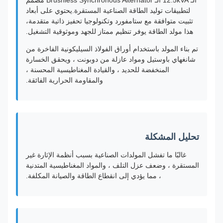
الـ 12.5kVA الـ Brushless Synchronous Alternator مصمم
لتطبيقات توليد الطاقة الصناعية المستقرة.يحتوي على أبعاد
تثبيت متوافقة مع ستامفورد وتكنولوجيا تحفيز ذاتية متقدمة،
هذا مولد الطاقة يوفر تنظيم ممتاز للجهد وموثوقية التشغيل.
تم بناء المولد باستخدام أوراق الفولاذ السيليكونية الفاخرة من
شانغهاي باوستيل ومواد عازلة من دوبونت ، ويحقق الخسارة
المنخفضة للحديد ، والقيادة المغناطيسية المحسنة ،
والمقاومة الحرارية الفائقة.
تحليل المشكلة
غالبًا ما تفشل المولدات الصناعية بسبب أنظمة الإثارة غير
المستقرة ، وضعف عزل التلف ، والمواد المغناطيسية المتدنية
، مما يؤدي إلى انقطاع الطاقة والصيانة المكلفة.