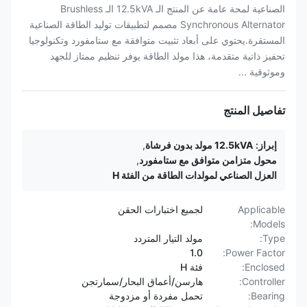
الصناعية لمحة عامة عن المنتج الـ 12.5kVA الـ Brushless
Synchronous Alternator مصمم لتطبيقات توليد الطاقة الصناعية
المستقرة.يحتوي على أبعاد تثبيت متوافقة مع ستامفورد وتكنولوجيا
تحفيز ذاتية متقدمة، هذا مولد الطاقة يوفر تنظيم ممتاز للجهد
وموثوقية ...
تفاصيل المنتج
إبراز:
12.5kVA مولد بدون فرشاة
,
محول متزامن متوافق مع ستامفورد
,
العزل الصناعي لمولدات الطاقة من الفئة H
Applicable
لجميع اختبارات الحقن
Models:
Type:
مولد التيار المتردد
1.0
Power Factor:
Enclosed:
فئة H
Controller:
هارسن/أعماق البحار/سمارتجن
Bearing:
تحمل مفردة أو مزدوجة