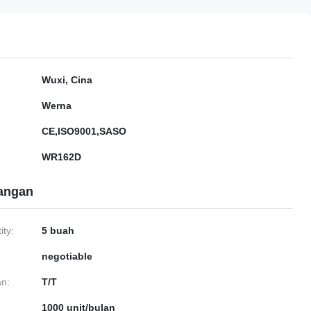
Wuxi, Cina
Werna
CE,ISO9001,SASO
WR162D
gangan
ty:
5 buah
negotiable
n:
T/T
1000 unit/bulan