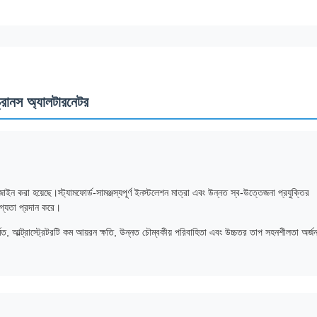
্রোনস অ্যালটারনেটর
াইন করা হয়েছে।স্ট্যামফোর্ড-সামঞ্জস্যপূর্ণ ইনস্টলেশন মাত্রা এবং উন্নত স্ব-উত্তেজনা প্রযুক্তির
যোগ্যতা প্রদান করে।
মিত, আল্ট্রাস্ট্রেটরটি কম আয়রন ক্ষতি, উন্নত চৌম্বকীয় পরিবাহিতা এবং উচ্চতর তাপ সহনশীলতা অর্জ