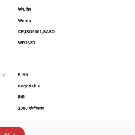
উক্সি, চীন
Werna
CE,ISO9001,SASO
WR162D
ty:
5 পিসি
negotiable
টি/টি
1000 ইউনিট/মাস
া
ক
র
ু
ন