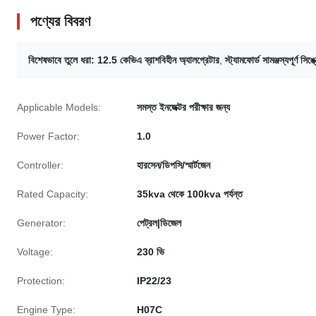
পণ্যের বিবরণ
বিশেষভাবে তুলে ধরা:
12.5 কেভিএ ব্রাশবিহীন অ্যালগ্রেটার
,
স্ট্যামফোর্ড সামঞ্জস্যপূর্ণ সি
Applicable Models:
সমস্ত ইনজেক্টর পরীক্ষার জন্য
Power Factor:
1.0
Controller:
হারসেন/ডিপসি/স্মার্টজেন
Rated Capacity:
35kva থেকে 100kva পর্যন্ত
Generator:
পেট্রল|ডিজেল
Voltage:
230 ভি
Protection:
IP22/23
Engine Type:
H07C