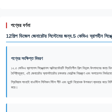
পণ্যের বর্ণনা
12শিল্প ডিজেল জেনারেটর সিস্টেমের জন্য.5 কেভিএ ব্রাশহীন সিঙ্ক
পণ্যের সংক্ষিপ্ত বিবরণ
১২.৫ কেভিএ ব্রাশলেস সিঙ্ক্রোনস আল্টারনেটরটি স্থিতিশীল শিল্প বিদ্যুৎ উৎপাদনের জন্য ডিজ
বৈশিষ্ট্যযুক্ত, এই জেনারেটর অ্যালটারেটর চমৎকার ভোল্টেজ নিয়ন্ত্রণ এবং অপারেশন নির্ভর
প্রিমিয়াম সাংহাই বাওস্টিল সিলিকন স্টিল শীট এবং ডুপন্ট নিরোধক উপকরণ ব্যবহার করে নির্
করে।