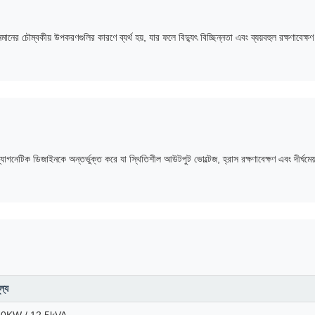
নমানের চৌম্বকীয় উপকরণগুলির কারণে ব্যর্থ হয়, যার ফলে বিদ্যুৎ বিচ্ছিন্নতা এবং ব্যয়বহুল রক্ষণাবেক্ষণ
াগনেটিক ডিজাইনকে অন্তর্ভুক্ত করে যা স্থিতিশীল আউটপুট ভোল্টেজ, হ্রাস রক্ষণাবেক্ষণ এবং দীর্ঘমেয়
ূল্য