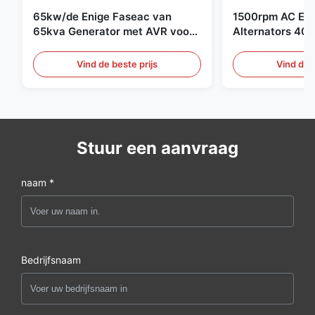
65kw/de Enige Faseac van
1500rpm AC Ele
65kva Generator met AVR voor
Alternators 40
-Generatorreeks
Cummins-Gener
Vind de beste prijs
Vind de b
Stuur een aanvraag
naam *
Bedrijfsnaam