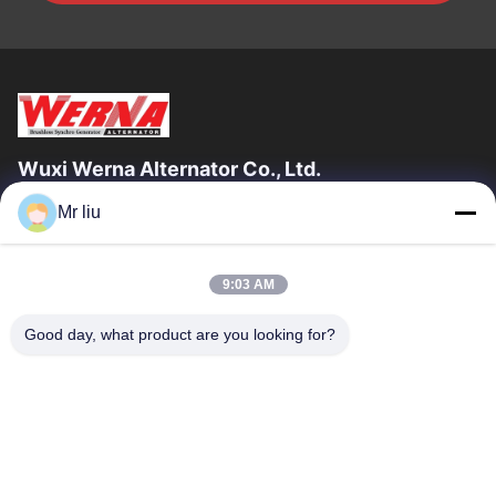
Wuxi Werna Alternator Co., Ltd.
Mr liu
Snelle Links
Huis
Producten
9:03 AM
Video's
Over Ons
Fabriekstocht
Kwaliteitscontrole
Good day, what product are you looking for?
Neem Contact Met Ons Op
Vraag Een Offerte
Nieuws
Neem Contact Met Ons Op
0086-510-88261858-303