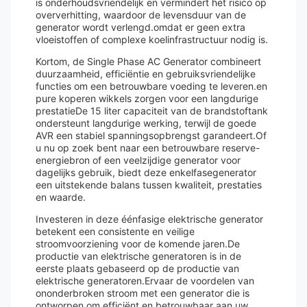
is onderhoudsvriendelijk en vermindert het risico op
oververhitting, waardoor de levensduur van de
generator wordt verlengd.omdat er geen extra
vloeistoffen of complexe koelinfrastructuur nodig is.
Kortom, de Single Phase AC Generator combineert
duurzaamheid, efficiëntie en gebruiksvriendelijke
functies om een betrouwbare voeding te leveren.en
pure koperen wikkels zorgen voor een langdurige
prestatieDe 15 liter capaciteit van de brandstoftank
ondersteunt langdurige werking, terwijl de goede
AVR een stabiel spanningsopbrengst garandeert.Of
u nu op zoek bent naar een betrouwbare reserve-
energiebron of een veelzijdige generator voor
dagelijks gebruik, biedt deze enkelfasegenerator
een uitstekende balans tussen kwaliteit, prestaties
en waarde.
Investeren in deze éénfasige elektrische generator
betekent een consistente en veilige
stroomvoorziening voor de komende jaren.De
productie van elektrische generatoren is in de
eerste plaats gebaseerd op de productie van
elektrische generatoren.Ervaar de voordelen van
ononderbroken stroom met een generator die is
ontworpen om efficiënt en betrouwbaar aan uw