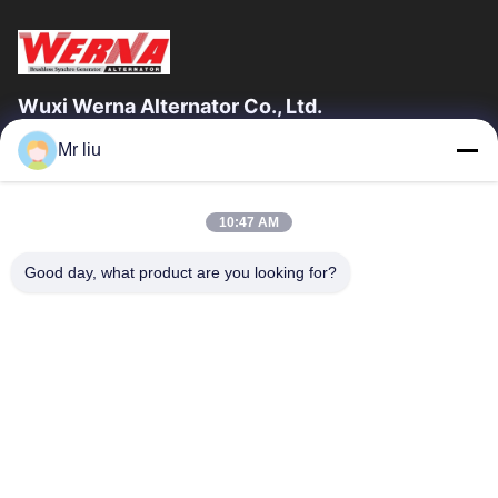
Wuxi Werna Alternator Co., Ltd.
Mr liu
Tautan Cepat
Rumah
Produk
10:47 AM
Video
Tentang Kami
Tur Pabrik
Kontrol Kualitas
Good day, what product are you looking for?
Hubungi Kami
Minta Kutipan
Berita
Hubungi Kami
0086-510-88261858-303
0086-510-88260858
terry@werna.cn