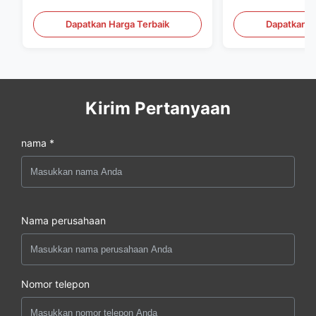
Generator Set
Generator Set
Dapatkan Harga Terbaik
Dapatkan H
Kirim Pertanyaan
nama *
Nama perusahaan
Nomor telepon