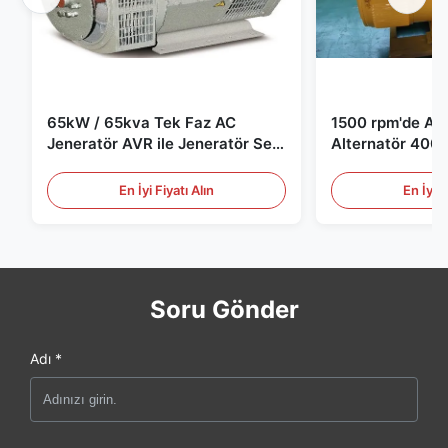
65kW / 65kva Tek Faz AC
1500 rpm'de AC 
Jeneratör AVR ile Jeneratör Set
Alternatör 400 
için
Jeneratör Set i
En İyi Fiyatı Alın
En İyi F
Soru Gönder
Adı *