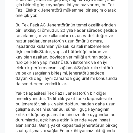
için birincil güç kaynağına ihtiyacınız var mı, bu Tek
Fazlı Elektrik Jeneratörü mükemmel bir seçim olarak
öne çıkıyor.
Bu Tek Fazlı AC Jeneratörünün temel özelliklerinden
biri, etkileyici ömrüdür. 20 yıla kadar sürecek şekilde
tasarlanmıştır ve kullanıcılara uzun vadeli değer ve
huzur sağlar.Jeneratörün uzun ömürlü olması,
inşaatında kullanılan yüksek kaliteli malzemelerle
ilişkilendirilir.Stator, yapısal bütünlüğü artıran ve
kayıpları azaltan, böylece verimliliği artıran soğuk
rulo çelikten yapılmıştır.Üstün iletkenlik ve en iyi
elektrik performansını sağlamakSoğuk rulo statörü
ve bakır sargıların birleşimi, jeneratörü sadece
dayanıklı değil aynı zamanda güç üretimi konusunda
da son derece verimli kılar.
Yakıt kapasitesi Tek Fazlı Jeneratörün bir diğer
önemli yönüdür. 15 litrelik yakıt tankı kapasitesi ile
bu jeneratör, sık sık yakıt doldurulmadan daha uzun
çalışma süresini sunar.Bu, sürekli güç kaynağının
kritik olduğu uygulamalar için özellikle uygundur, acil
durumlarda, açık hava etkinliklerinde veya inşaat
alanlarında. Geniş yakıt kapasitesi jeneratörün birkaç
saat çalışmasını sağlar.En çok ihtiyacınız olduğunda