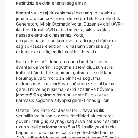
kesintisiz elektrik enerjisi sağlamak.
Kontrol ve voltaj düzenlemesi herhangi bir elektrik
jeneratörü için çok önemlidir ve bu Tek Fazlı Elektrik
Generatörü iyi bir Otomatik Voltaj Düzenleyicisi (AVR)
ile donatılmıştır.AVR sabit bir voltaj çıkışı sağlar,
hassas elektrikli cihazlarınızı voltaj
dalgalanmalarından korur ve tutarlı güç dağıtımını
sağlar.Hassas elektronik cihazların yanı sıra ağır
ekipmanların güçlendirilmesi için idealdir..
Bu Tek Fazlı AC Jeneratörünün bir diğer önemli
avantajı da verimli soğutma sistemidir.Uzun süre
kullanıldığında bile optimum çalışma sıcaklıklarını
korumaya yardımcı olan bir hava soğutma
mekanizması kullanırHava soğutma sistemi bakım
gerektirir ve aşırı ısınma riskini azaltır ve böylece
jeneratörün çalışma ömrünü uzatır.Ek sıvı veya
karmaşık soğutma altyapısı gerektirmediği için.
Özetle, Tek Fazlı AC Jeneratörü, dayanıklılık,
verimlilik ve kullanıcı dostu özellikleri birleştirerek
güvenilir bir güç kaynağı sağlar.ve saf bakır sargılar
uzun süreli performans sağlar15 litrelik yakıt tankı
kapasitesi, uzun süreli çalışmayı desteklerken, iyi
AVR, istikrarlı bir voltaj çıkışını garanti eder.Güvenilir