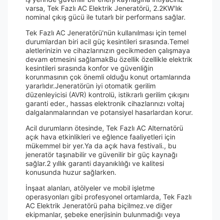
varsa, Tek Fazlı AC Elektrik Jeneratörü, 2.2KW'lık
nominal çıkış gücü ile tutarlı bir performans sağlar.
Tek Fazlı AC Jeneratörü'nün kullanılması için temel
durumlardan biri acil güç kesintileri sırasında.Temel
aletlerinizin ve cihazlarınızın gecikmeden çalışmaya
devam etmesini sağlamakBu özellik özellikle elektrik
kesintileri sırasında konfor ve güvenliğin
korunmasının çok önemli olduğu konut ortamlarında
yararlıdır.Jeneratörün iyi otomatik gerilim
düzenleyicisi (AVR) kontrolü, istikrarlı gerilim çıkışını
garanti eder., hassas elektronik cihazlarınızı voltaj
dalgalanmalarından ve potansiyel hasarlardan korur.
Acil durumların ötesinde, Tek Fazlı AC Alternatörü
açık hava etkinlikleri ve eğlence faaliyetleri için
mükemmel bir yer.Ya da açık hava festivali., bu
jeneratör taşınabilir ve güvenilir bir güç kaynağı
sağlar.2 yıllık garanti dayanıklılığı ve kalitesi
konusunda huzur sağlarken.
İnşaat alanları, atölyeler ve mobil işletme
operasyonları gibi profesyonel ortamlarda, Tek Fazlı
AC Elektrik Jeneratörü paha biçilmez.ve diğer
ekipmanlar, şebeke enerjisinin bulunmadığı veya