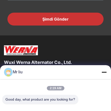
Şimdi Gönder
Wuxi Werna Alternator Co., Ltd.
Mr liu
Hızlı Bağlantılar
Evde
Ürün
2:19 AM
Videolar
Bizim Hakkımızda
Fabrika Turu
Kalite Kontrolü
Good day, what product are you looking for?
Bizimle İletişim
Bir İndirim İste