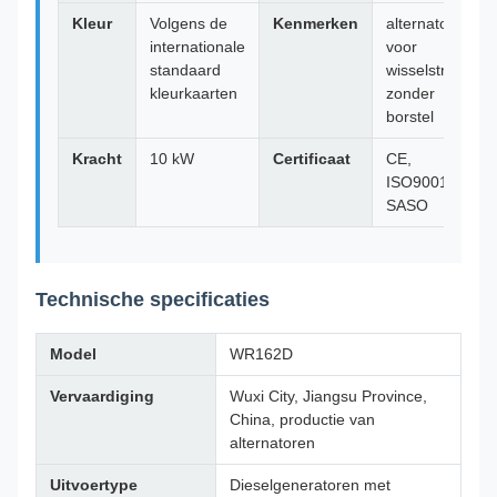
Kleur
Volgens de
Kenmerken
alternator
internationale
voor
standaard
wisselstroom
kleurkaarten
zonder
borstel
Kracht
10 kW
Certificaat
CE,
ISO9001,
SASO
Technische specificaties
Model
WR162D
Vervaardiging
Wuxi City, Jiangsu Province,
China, productie van
alternatoren
Uitvoertype
Dieselgeneratoren met