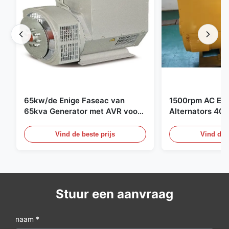
65kw/de Enige Faseac van
1500rpm AC Ele
65kva Generator met AVR voor
Alternators 40
-Generatorreeks
Cummins-Gener
Vind de beste prijs
Vind de b
Stuur een aanvraag
naam *