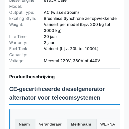
Diesel Engine
6135A Café
Model:
Output Type:
AC (wisselstroom)
Exciting Style:
Brushless Synchrone zelfopwekkende
Weight:
Varieert per model (bijv. 200 kg tot
3000 kg)
Life Time:
20 jaar
Warranty:
2 jaar
Fuel Tank
Varieert (bijv. 20L tot 1000L)
Capacity:
Voltage:
Meestal 220V, 380V of 440V
Productbeschrijving
CE-gecertificeerde dieselgenerator
alternator voor telecomsystemen
Naam
Veranderaar
Merknaam
WERNA