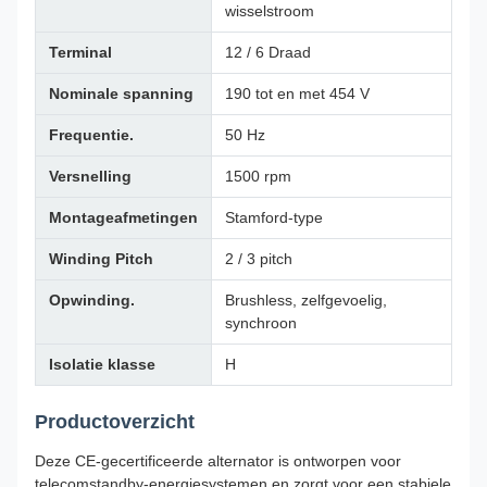
wisselstroom
Terminal
12 / 6 Draad
Nominale spanning
190 tot en met 454 V
Frequentie.
50 Hz
Versnelling
1500 rpm
Montageafmetingen
Stamford-type
Winding Pitch
2 / 3 pitch
Opwinding.
Brushless, zelfgevoelig,
synchroon
Isolatie klasse
H
Productoverzicht
Deze CE-gecertificeerde alternator is ontworpen voor
telecomstandby-energiesystemen en zorgt voor een stabiele