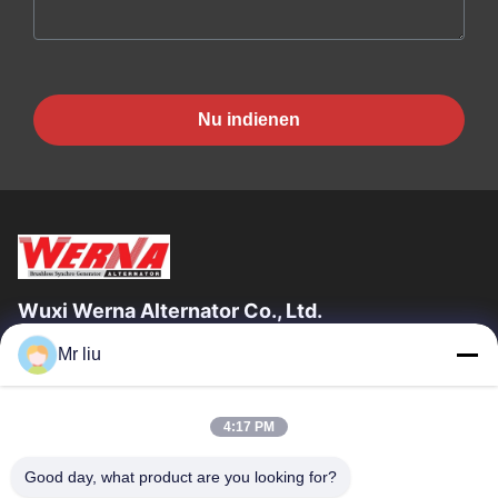
Nu indienen
Wuxi Werna Alternator Co., Ltd.
Mr liu
Snelle Links
Huis
Producten
4:17 PM
Video's
Over Ons
Fabriekstocht
Kwaliteitscontrole
Good day, what product are you looking for?