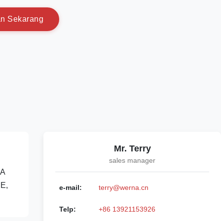
a
n
S
e
k
a
r
a
n
g
Mr. Terry
sales manager
NA
CE,
e-mail:
terry@werna.cn
Telp:
+86 13921153926