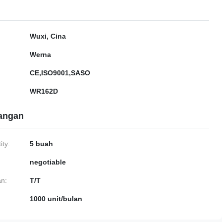
Wuxi, Cina
Werna
CE,ISO9001,SASO
WR162D
gangan
ty:
5 buah
negotiable
n:
T/T
1000 unit/bulan