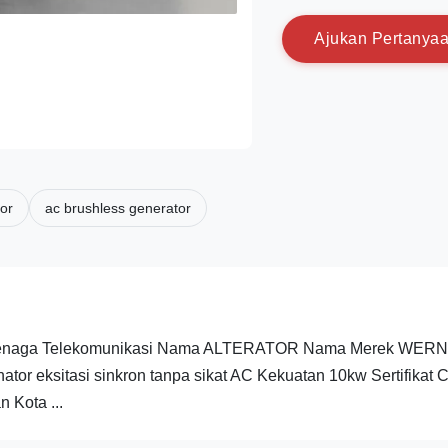
A
j
u
k
a
n
P
e
r
t
a
n
y
a
or
ac brushless generator
stem Tenaga Telekomunikasi Nama ALTERATOR Nama Merek WER
nator eksitasi sinkron tanpa sikat AC Kekuatan 10kw Sertifikat 
 Kota ...