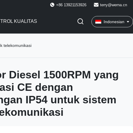
+86 13921153926
terry@werna.cn
TROL KUALITAS
Indonesian
ik telekomunikasi
or Diesel 1500RPM yang
ikasi CE dengan
ngan IP54 untuk sistem
elekomunikasi