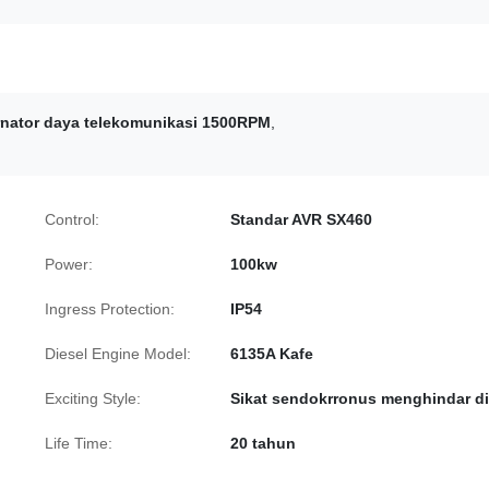
rnator daya telekomunikasi 1500RPM
,
Control:
Standar AVR SX460
Power:
100kw
Ingress Protection:
IP54
Diesel Engine Model:
6135A Kafe
Exciting Style:
Sikat sendokrronus menghindar di
Life Time:
20 tahun