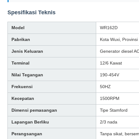
Spesifikasi Teknis
Model
WR162D
Pabrikan
Kota Wuxi, Provinsi
Jenis Keluaran
Generator diesel A
Terminal
12/6 Kawat
Nilai Tegangan
190-454V
Frekuensi
50HZ
Kecepatan
1500RPM
Dimensi pemasangan
Tipe Stamford
Lapangan Berliku
2/3 nada
Perangsangan
Tanpa sikat, bersem