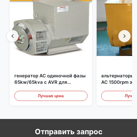
генератор AC одиночной фазы
альтернаторы
65kw/65kva с AVR для
AC 1500rpm эл
комплекта генератора
для комплекта
Cummins
Лучшая цена
Лучша
Отправить запрос