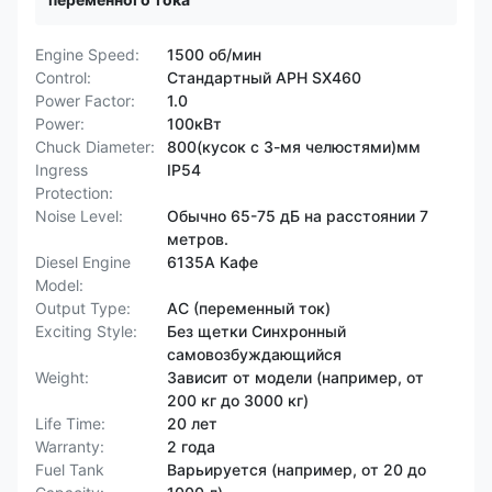
Engine Speed:
1500 об/мин
Control:
Стандартный АРН SX460
Power Factor:
1.0
Power:
100кВт
Chuck Diameter:
800(кусок с 3-мя челюстями)мм
Ingress
IP54
Protection:
Noise Level:
Обычно 65-75 дБ на расстоянии 7
метров.
Diesel Engine
6135А Кафе
Model:
Output Type:
AC (переменный ток)
Exciting Style:
Без щетки Синхронный
самовозбуждающийся
Weight:
Зависит от модели (например, от
200 кг до 3000 кг)
Life Time:
20 лет
Warranty:
2 года
Fuel Tank
Варьируется (например, от 20 до