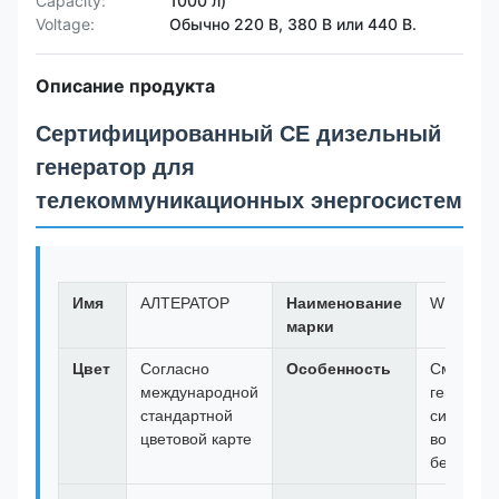
Capacity:
1000 л)
Voltage:
Обычно 220 В, 380 В или 440 В.
Описание продукта
Сертифицированный CE дизельный
генератор для
телекоммуникационных энергосистем
Имя
АЛТЕРАТОР
Наименование
WERNA
марки
Цвет
Согласно
Особенность
Сменный
международной
генерато
стандартной
синхронн
цветовой карте
возбужде
без щетк