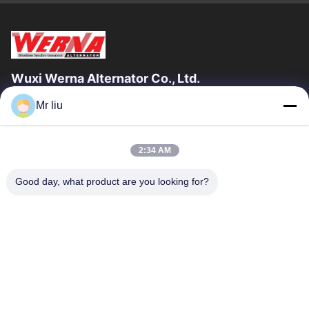
Wuxi Werna Alternator Co., Ltd.
Mr liu
Links Rápidos
Para Casa
Produtos
2:34 AM
Vídeos
Sobre Nós
Visita À Fábrica
Controle De Qualidade
Good day, what product are you looking for?
Contacte-Nos
Solicite Um Orçamento
Notícias
Contacte-Nos
0086-510-88261858-303
0086-510-88260858
terry@werna.cn