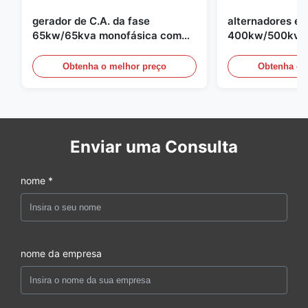
gerador de C.A. da fase
alternadores elé
65kw/65kva monofásica com
400kw/500kva 
AVR para o grupo de gerador de
para o grupo de
Cummins
Obtenha o melhor preço
Obtenha o 
Enviar uma Consulta
nome *
nome da empresa