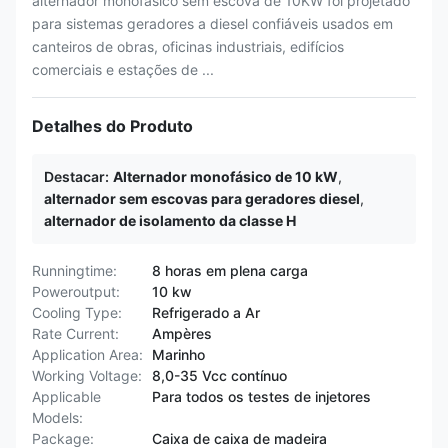
alternador monofásico sem escova de 10KW foi projetado
para sistemas geradores a diesel confiáveis ​​usados ​​em
canteiros de obras, oficinas industriais, edifícios
comerciais e estações de ...
Detalhes do Produto
Destacar:
Alternador monofásico de 10 kW
,
alternador sem escovas para geradores diesel
,
alternador de isolamento da classe H
Runningtime:
8 horas em plena carga
Poweroutput:
10 kw
Cooling Type:
Refrigerado a Ar
Rate Current:
Ampères
Application Area:
Marinho
Working Voltage:
8,0-35 Vcc contínuo
Applicable
Para todos os testes de injetores
Models:
Package:
Caixa de caixa de madeira