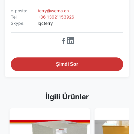
e-posta:
terry@werna.cn
Tel:
+86 13921153926
Skype:
lqcterry
Şimdi Sor
İlgili Ürünler