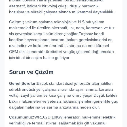
montaj boyutları ile inşa edilen bu AC senkronizasyon
alternatif, istikrarlı bir voltaj çıkışı, düşük harmonik
bozulma,ve sürekli çalışma altında mükemmel dayanıklılık.
Gelişmiş vakum aşılama teknolojisi ve H Sınıfı yalıtım
malzemeleri ile üretilen alternatif, ısı, nem, korozyon ve tuz
sis çevresine karşı üstün direnç sağlar.Fırçasız kendi
kendine heyecanlanan tasarım, bakım gereksinimlerini en
aza indirir ve kullanım ömrünü uzatır, bu da onu küresel
OEM dizel jeneratör üreticileri ve güç çözümü dağıtımcıları
için ideal bir seçim haline getiriyor.
Sorun ve Çözüm
Genel Sorular:
Birçok standart dizel jeneratör alternatifleri
sürekli endüstriyel çalışma sırasında aşırı ısınma, kararsız
voltaj, zayıf yalıtım ve kısa çalışma ömrü yaşar.Düşük kaliteli
bakır malzemeleri ve yetersiz laklama işlemleri genellikle güç
dalgalanmalarına ve sarma arızalarına neden olur.
Çözümümüz:
WR162D 10KW jeneratör, mükemmel elektrik
verimliliği ve termal istikrarı sağlamak için çift vakumlu