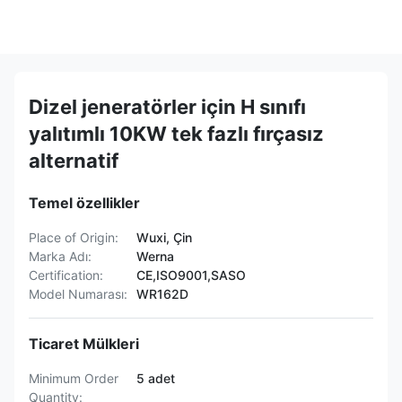
Dizel jeneratörler için H sınıfı
yalıtımlı 10KW tek fazlı fırçasız
alternatif
Temel özellikler
Place of Origin:
Wuxi, Çin
Marka Adı:
Werna
Certification:
CE,ISO9001,SASO
Model Numarası:
WR162D
Ticaret Mülkleri
Minimum Order
5 adet
Quantity: