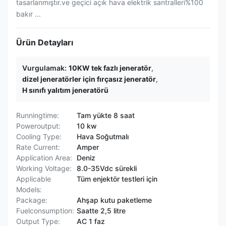
tasarlanmıştır.ve geçici açık hava elektrik santralleri%100
bakır ...
Ürün Detayları
Vurgulamak:
10KW tek fazlı jeneratör
,
dizel jeneratörler için fırçasız jeneratör
,
H sınıfı yalıtım jeneratörü
Runningtime:
Tam yükte 8 saat
Poweroutput:
10 kw
Cooling Type:
Hava Soğutmalı
Rate Current:
Amper
Application Area:
Deniz
Working Voltage:
8.0-35Vdc sürekli
Applicable
Tüm enjektör testleri için
Models:
Package:
Ahşap kutu paketleme
Fuelconsumption:
Saatte 2,5 litre
Output Type:
AC 1 faz