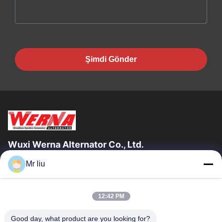
Şimdi Gönder
Wuxi Werna Alternator Co., Ltd.
Mr liu
Hızlı Bağlantılar
Evde
Ürün
12:42 PM
Videolar
Bizim Hakkımızda
Fabrika Turu
Kalite Kontrolü
Good day, what product are you looking for?