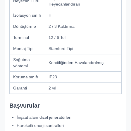
Heyecan Türü
Heyecanlandıran
İzolasyon sınıfı
H
Dönüştürme
2 / 3 Kaldırma
Terminal
12 / 6 Tel
Montaj Tipi
Stamford Tipi
Soğutma
Kendiliğinden Havalandırılmış
yöntemi
Koruma sınıfı
IP23
Garanti
2 yıl
Başvurular
İnşaat alanı dizel jeneratörleri
Hareketli enerji santralleri