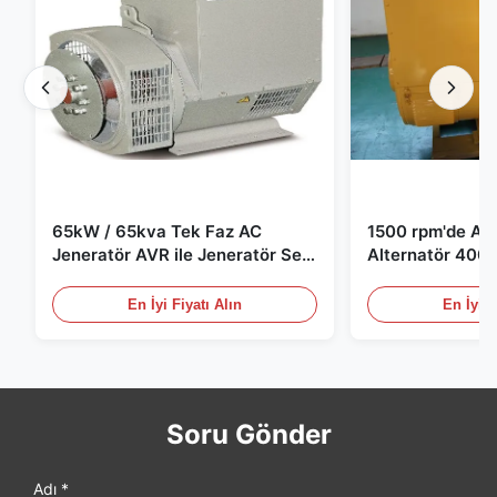
65kW / 65kva Tek Faz AC
1500 rpm'de AC 
Jeneratör AVR ile Jeneratör Set
Alternatör 400 
için
Jeneratör Set i
En İyi Fiyatı Alın
En İyi F
Soru Gönder
Adı *