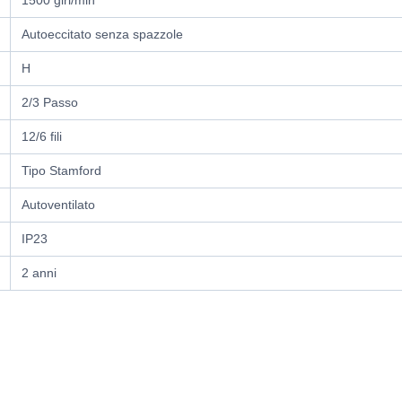
1500 giri/min
Autoeccitato senza spazzole
H
2/3 Passo
12/6 fili
Tipo Stamford
Autoventilato
IP23
2 anni