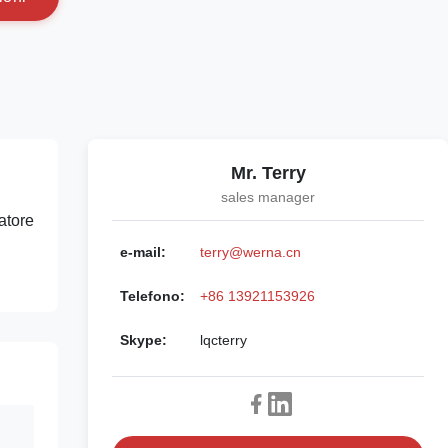
Mr. Terry
sales manager
atore
e-mail:
terry@werna.cn
Telefono:
+86 13921153926
Skype:
lqcterry