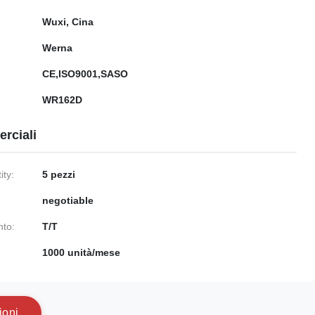
Wuxi, Cina
Werna
CE,ISO9001,SASO
WR162D
rciali
ty:
5 pezzi
negotiable
nto:
T/T
1000 unità/mese
i
o
n
i