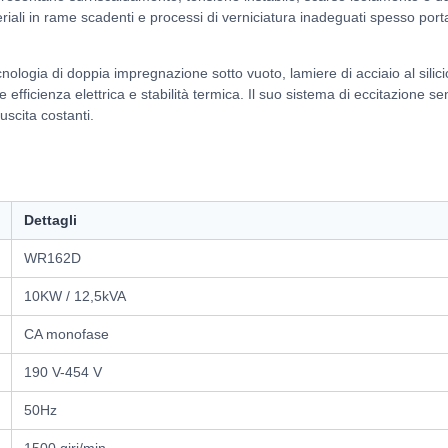
riali in rame scadenti e processi di verniciatura inadeguati spesso por
logia di doppia impregnazione sotto vuoto, lamiere di acciaio al silici
te efficienza elettrica e stabilità termica. Il suo sistema di eccitazione s
scita costanti.
Dettagli
WR162D
10KW / 12,5kVA
CA monofase
190 V-454 V
50Hz