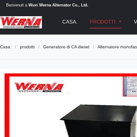
Benvenuti a
Wuxi Werna Alternator Co., Ltd.
CASA.
PRODOTTI
V
Casa.
/
prodotti
/
Generatore di CA diesel
/
Alternatore monofas