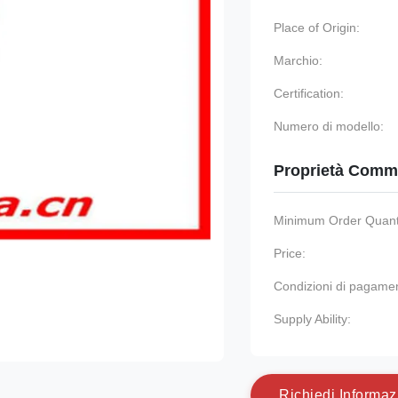
Place of Origin:
Marchio:
Certification:
Numero di modello:
Proprietà Comme
Minimum Order Quanti
Price:
Condizioni di pagame
Supply Ability:
R
i
c
h
i
e
d
i
I
n
f
o
r
m
a
z