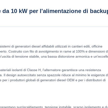
 da 10 kW per l'alimentazione di backu
i di generatori diesel affidabili utilizzati in cantieri edili, officine
'aperto. Costruito con filo di avvolgimento in rame al 100% e dimensioni d
'uscita di tensione stabile, una bassa distorsione armonica e un'eccell
eriali isolanti di Classe H, l'alternatore garantisce una resistenza
na. Il design autoeccitato senza spazzole riduce al minimo le esigenze d
per i produttori globali di generatori diesel OEM e per i distributori di
 presentano surriscaldamento, tensione instabile, scarso isolamento e d