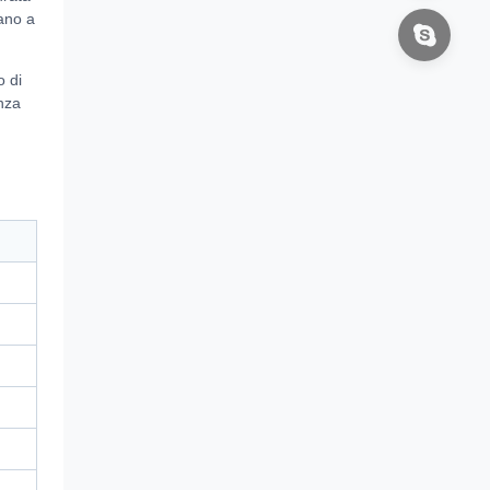
tano a
o di
enza