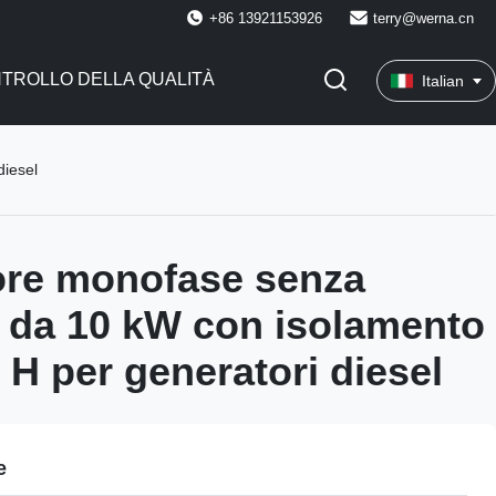
+86 13921153926
terry@werna.cn
TROLLO DELLA QUALITÀ
Italian
diesel
ore monofase senza
 da 10 kW con isolamento
 H per generatori diesel
e