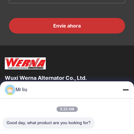
Envíe ahora
Wuxi Werna Alternator Co., Ltd.
Mr liu
Enlaces Rápidos
En Casa
Productos
5:33 AM
Los Vídeos
Sobre Nosotros
Recorrido Por La Fábrica
Control De Calidad
Good day, what product are you looking for?
Contacta Con Nosotros
Solicitar Una Cita