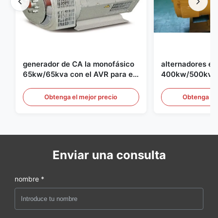
generador de CA la monofásico
alternadores el
65kw/65kva con el AVR para el
400kw/500kva 
sistema de generador de
1500rpm para el
generador de 
Obtenga el mejor precio
Obtenga el 
Enviar una consulta
nombre *