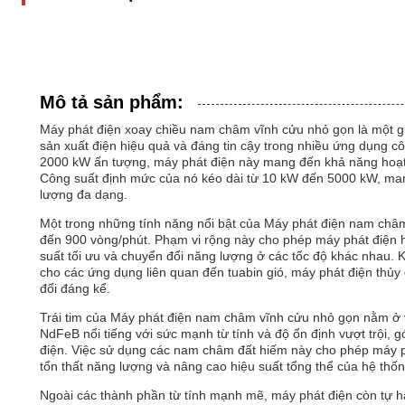
Mô tả sản phẩm:
Máy phát điện xoay chiều nam châm vĩnh cửu nhỏ gọn là một giả
sản xuất điện hiệu quả và đáng tin cậy trong nhiều ứng dụng c
2000 kW ấn tượng, máy phát điện này mang đến khả năng hoạt 
Công suất định mức của nó kéo dài từ 10 kW đến 5000 kW, man
lượng đa dạng.
Một trong những tính năng nổi bật của Máy phát điện nam châm 
đến 900 vòng/phút. Phạm vi rộng này cho phép máy phát điện h
suất tối ưu và chuyển đổi năng lượng ở các tốc độ khác nhau. 
cho các ứng dụng liên quan đến tuabin gió, máy phát điện thủy đ
đổi đáng kể.
Trái tim của Máy phát điện nam châm vĩnh cửu nhỏ gọn nằm 
NdFeB nổi tiếng với sức mạnh từ tính và độ ổn định vượt trội, 
điện. Việc sử dụng các nam châm đất hiếm này cho phép máy ph
tổn thất năng lượng và nâng cao hiệu suất tổng thể của hệ thốn
Ngoài các thành phần từ tính mạnh mẽ, máy phát điện còn tự hà