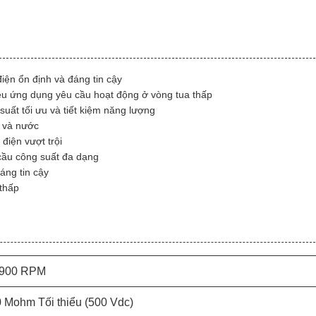
iện ổn định và đáng tin cậy
ều ứng dụng yêu cầu hoạt động ở vòng tua thấp
uất tối ưu và tiết kiệm năng lượng
i và nước
điện vượt trội
cầu công suất đa dạng
ng tin cậy
 thấp
-900 RPM
 Mohm Tối thiểu (500 Vdc)