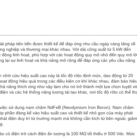
i pháp tiên tiến được thiết kế để đáp ứng nhu cầu ngày càng tăng về
ông nghiệp và thương mại khác nhau. Với dải công suất từ 5 kW đến
động linh hoạt, phù hợp với các hoạt động quy mô nhỏ đến quy mô lớ
g lại sự linh hoạt và khả năng mở rộng để đáp ứng các yêu cầu năng
vĩnh cửu hiệu suất cao này là tốc độ rôto định mức, dao động từ 20
oạt động hiệu quả trong các điều kiện cơ khí khác nhau, đảm bảo hiệ
Khả năng thích ứng như vậy làm cho nó trở thành một lựa chọn tuyệt vờ
iện và các hệ thống năng lượng tái tạo khác, nơi tốc độ rôto có thể th
ở việc sử dụng nam châm NdFeB (Neodymium Iron Boron). Nam châm
góp phần đáng kể vào hiệu suất cao và thiết kế nhỏ gọn của máy phát
át điện duy trì từ trường mạnh mà không cần kích từ bên ngoài, giả
g.
o có điện trở cách điện ấn tượng là 100 MΩ tối thiểu ở 500 Vdc. Mức