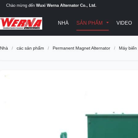
Chào mừng đến
Wuxi Werna Alternator Co., Ltd.
NHÀ
SẢN PHẨM
VIDEO
Nhà
/
các sản phẩm
/
Permanent Magnet Alternator
/
Máy biến 