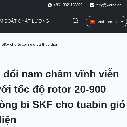
+86 13921153926
terry@werna.cn
ỂM SOÁT CHẤT LƯỢNG
Vietnamese
 SKF cho tuabin gió và thủy điện
 đổi nam châm vĩnh viễn
ới tốc độ rotor 20-900
òng bi SKF cho tuabin gió
điện