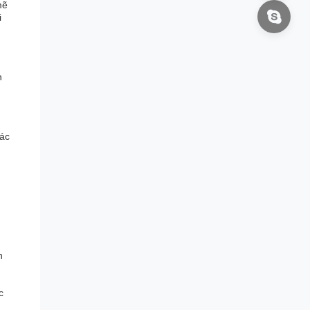
mẽ
i
n
các
n
c