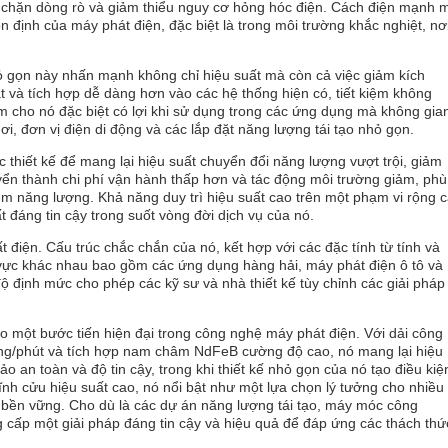
n chặn dòng rò và giảm thiểu nguy cơ hỏng hóc điện. Cách điện mạnh 
ổn định của máy phát điện, đặc biệt là trong môi trường khắc nghiệt, nơ
hỏ gọn này nhấn mạnh không chỉ hiệu suất mà còn cả việc giảm kích
t và tích hợp dễ dàng hơn vào các hệ thống hiện có, tiết kiệm không
làm cho nó đặc biệt có lợi khi sử dụng trong các ứng dụng mà không gia
, đơn vị điện di động và các lắp đặt năng lượng tái tạo nhỏ gọn.
hiết kế để mang lại hiệu suất chuyển đổi năng lượng vượt trội, giảm
uyển thành chi phí vận hành thấp hơn và tác động môi trường giảm, phù
iệm năng lượng. Khả năng duy trì hiệu suất cao trên một phạm vi rộng 
 đáng tin cậy trong suốt vòng đời dịch vụ của nó.
t điện. Cấu trúc chắc chắn của nó, kết hợp với các đặc tính từ tính và
h vực khác nhau bao gồm các ứng dụng hàng hải, máy phát điện ô tô và
ộ định mức cho phép các kỹ sư và nhà thiết kế tùy chỉnh các giải pháp
 một bước tiến hiện đại trong công nghệ máy phát điện. Với dải công
òng/phút và tích hợp nam châm NdFeB cường độ cao, nó mang lại hiệu
o an toàn và độ tin cậy, trong khi thiết kế nhỏ gọn của nó tạo điều kiệ
nh cửu hiệu suất cao, nó nổi bật như một lựa chọn lý tưởng cho nhiều
nh bền vững. Cho dù là các dự án năng lượng tái tạo, máy móc công
 cấp một giải pháp đáng tin cậy và hiệu quả để đáp ứng các thách thứ