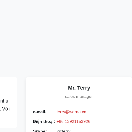
Mr. Terry
sales manager
 nhu
. Với
e-mail:
terry@werna.cn
Điện thoại:
+86 13921153926
Skype:
lqcterry