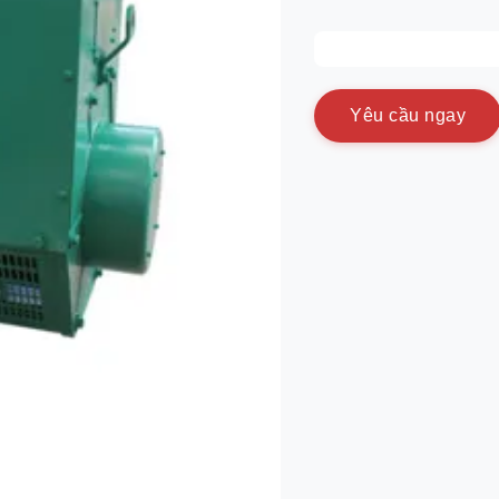
Y
ê
u
c
ầ
u
n
g
a
y