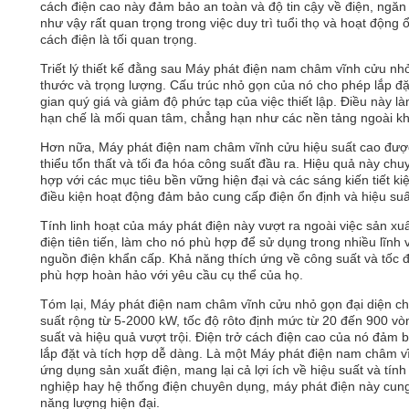
cách điện cao này đảm bảo an toàn và độ tin cậy về điện, ngă
như vậy rất quan trọng trong việc duy trì tuổi thọ và hoạt động 
cách điện là tối quan trọng.
Triết lý thiết kế đằng sau Máy phát điện nam châm vĩnh cửu n
thước và trọng lượng. Cấu trúc nhỏ gọn của nó cho phép lắp đặ
gian quý giá và giảm độ phức tạp của việc thiết lập. Điều này 
hạn chế là mối quan tâm, chẳng hạn như các nền tảng ngoài khơi
Hơn nữa, Máy phát điện nam châm vĩnh cửu hiệu suất cao được t
thiểu tổn thất và tối đa hóa công suất đầu ra. Hiệu quả này ch
hợp với các mục tiêu bền vững hiện đại và các sáng kiến tiết k
điều kiện hoạt động đảm bảo cung cấp điện ổn định và hiệu suất
Tính linh hoạt của máy phát điện này vượt ra ngoài việc sản xuấ
điện tiên tiến, làm cho nó phù hợp để sử dụng trong nhiều lĩn
nguồn điện khẩn cấp. Khả năng thích ứng về công suất và tốc đ
phù hợp hoàn hảo với yêu cầu cụ thể của họ.
Tóm lại, Máy phát điện nam châm vĩnh cửu nhỏ gọn đại diện cho
suất rộng từ 5-2000 kW, tốc độ rôto định mức từ 20 đến 900 v
suất và hiệu quả vượt trội. Điện trở cách điện cao của nó đảm bả
lắp đặt và tích hợp dễ dàng. Là một Máy phát điện nam châm vĩ
ứng dụng sản xuất điện, mang lại cả lợi ích về hiệu suất và tí
nghiệp hay hệ thống điện chuyên dụng, máy phát điện này cung
năng lượng hiện đại.