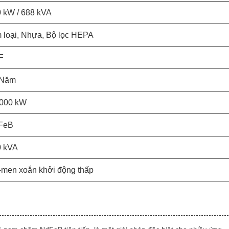
 kW / 688 kVA
 loại, Nhựa, Bộ lọc HEPA
F
 Năm
2000 kW
FeB
0 kVA
men xoắn khởi động thấp