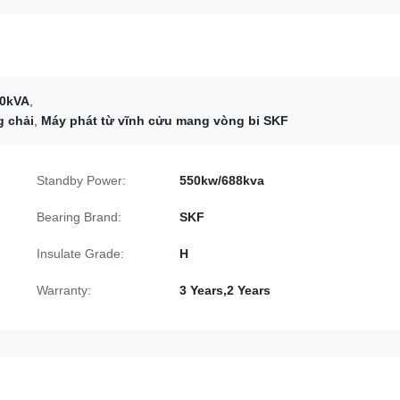
00kVA
,
g chải
,
Máy phát từ vĩnh cửu mang vòng bi SKF
Standby Power:
550kw/688kva
Bearing Brand:
SKF
Insulate Grade:
H
Warranty:
3 Years,2 Years