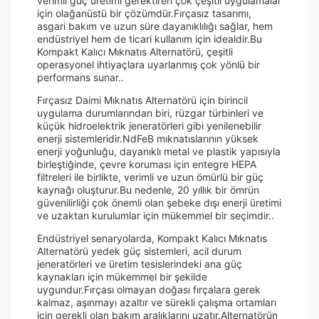
verimli güç üretimi gerektiren çok çeşitli uygulamalar
için olağanüstü bir çözümdür.Fırçasız tasarımı,
asgari bakım ve uzun süre dayanıklılığı sağlar, hem
endüstriyel hem de ticari kullanım için idealdir.Bu
Kompakt Kalıcı Mıknatıs Alternatörü, çeşitli
operasyonel ihtiyaçlara uyarlanmış çok yönlü bir
performans sunar..
Fırçasız Daimi Mıknatıs Alternatörü için birincil
uygulama durumlarından biri, rüzgar türbinleri ve
küçük hidroelektrik jeneratörleri gibi yenilenebilir
enerji sistemleridir.NdFeB mıknatıslarının yüksek
enerji yoğunluğu, dayanıklı metal ve plastik yapısıyla
birleştiğinde, çevre koruması için entegre HEPA
filtreleri ile birlikte, verimli ve uzun ömürlü bir güç
kaynağı oluşturur.Bu nedenle, 20 yıllık bir ömrün
güvenilirliği çok önemli olan şebeke dışı enerji üretimi
ve uzaktan kurulumlar için mükemmel bir seçimdir..
Endüstriyel senaryolarda, Kompakt Kalıcı Mıknatıs
Alternatörü yedek güç sistemleri, acil durum
jeneratörleri ve üretim tesislerindeki ana güç
kaynakları için mükemmel bir şekilde
uygundur.Fırçası olmayan doğası fırçalara gerek
kalmaz, aşınmayı azaltır ve sürekli çalışma ortamları
için gerekli olan bakım aralıklarını uzatır.Alternatörün