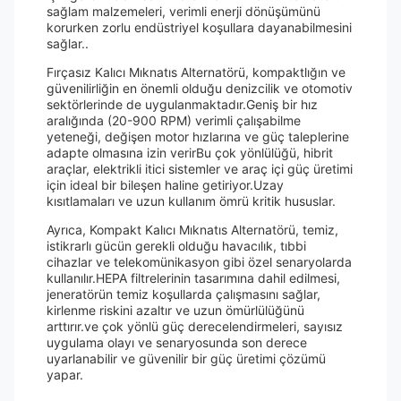
sağlam malzemeleri, verimli enerji dönüşümünü
korurken zorlu endüstriyel koşullara dayanabilmesini
sağlar..
Fırçasız Kalıcı Mıknatıs Alternatörü, kompaktlığın ve
güvenilirliğin en önemli olduğu denizcilik ve otomotiv
sektörlerinde de uygulanmaktadır.Geniş bir hız
aralığında (20-900 RPM) verimli çalışabilme
yeteneği, değişen motor hızlarına ve güç taleplerine
adapte olmasına izin verirBu çok yönlülüğü, hibrit
araçlar, elektrikli itici sistemler ve araç içi güç üretimi
için ideal bir bileşen haline getiriyor.Uzay
kısıtlamaları ve uzun kullanım ömrü kritik hususlar.
Ayrıca, Kompakt Kalıcı Mıknatıs Alternatörü, temiz,
istikrarlı gücün gerekli olduğu havacılık, tıbbi
cihazlar ve telekomünikasyon gibi özel senaryolarda
kullanılır.HEPA filtrelerinin tasarımına dahil edilmesi,
jeneratörün temiz koşullarda çalışmasını sağlar,
kirlenme riskini azaltır ve uzun ömürlülüğünü
arttırır.ve çok yönlü güç derecelendirmeleri, sayısız
uygulama olayı ve senaryosunda son derece
uyarlanabilir ve güvenilir bir güç üretimi çözümü
yapar.