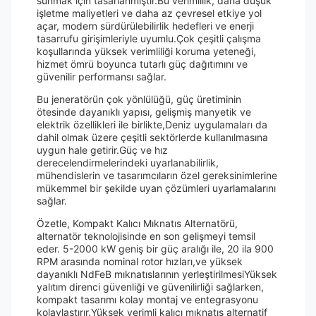
sunmak için tasarlanmıştır.Bu verimlilik, daha düşük
işletme maliyetleri ve daha az çevresel etkiye yol
açar, modern sürdürülebilirlik hedefleri ve enerji
tasarrufu girişimleriyle uyumlu.Çok çeşitli çalışma
koşullarında yüksek verimliliği koruma yeteneği,
hizmet ömrü boyunca tutarlı güç dağıtımını ve
güvenilir performansı sağlar.
Bu jeneratörün çok yönlülüğü, güç üretiminin
ötesinde dayanıklı yapısı, gelişmiş manyetik ve
elektrik özellikleri ile birlikte,Deniz uygulamaları da
dahil olmak üzere çeşitli sektörlerde kullanılmasına
uygun hale getirir.Güç ve hız
derecelendirmelerindeki uyarlanabilirlik,
mühendislerin ve tasarımcıların özel gereksinimlerine
mükemmel bir şekilde uyan çözümleri uyarlamalarını
sağlar.
Özetle, Kompakt Kalıcı Mıknatıs Alternatörü,
alternatör teknolojisinde en son gelişmeyi temsil
eder. 5-2000 kW geniş bir güç aralığı ile, 20 ila 900
RPM arasında nominal rotor hızları,ve yüksek
dayanıklı NdFeB mıknatıslarının yerleştirilmesiYüksek
yalıtım direnci güvenliği ve güvenilirliği sağlarken,
kompakt tasarımı kolay montaj ve entegrasyonu
kolaylaştırır.Yüksek verimli kalıcı mıknatıs alternatif