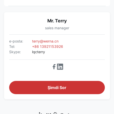
Mr. Terry
sales manager
e-posta:
terry@werna.cn
Tel:
+86 13921153926
Skype:
lqcterry
Şimdi Sor