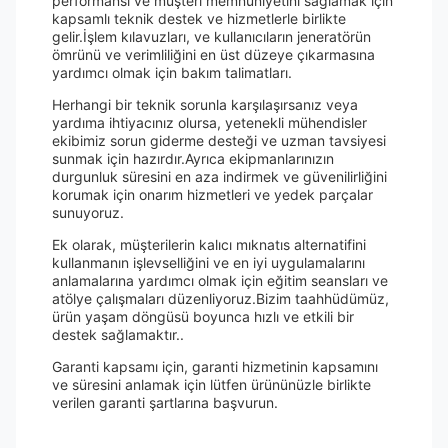
performansı ve müşteri memnuniyetini sağlamak için
kapsamlı teknik destek ve hizmetlerle birlikte
gelir.İşlem kılavuzları, ve kullanıcıların jeneratörün
ömrünü ve verimliliğini en üst düzeye çıkarmasına
yardımcı olmak için bakım talimatları.
Herhangi bir teknik sorunla karşılaşırsanız veya
yardıma ihtiyacınız olursa, yetenekli mühendisler
ekibimiz sorun giderme desteği ve uzman tavsiyesi
sunmak için hazırdır.Ayrıca ekipmanlarınızın
durgunluk süresini en aza indirmek ve güvenilirliğini
korumak için onarım hizmetleri ve yedek parçalar
sunuyoruz.
Ek olarak, müşterilerin kalıcı mıknatıs alternatifini
kullanmanın işlevselliğini ve en iyi uygulamalarını
anlamalarına yardımcı olmak için eğitim seansları ve
atölye çalışmaları düzenliyoruz.Bizim taahhüdümüz,
ürün yaşam döngüsü boyunca hızlı ve etkili bir
destek sağlamaktır..
Garanti kapsamı için, garanti hizmetinin kapsamını
ve süresini anlamak için lütfen ürününüzle birlikte
verilen garanti şartlarına başvurun.