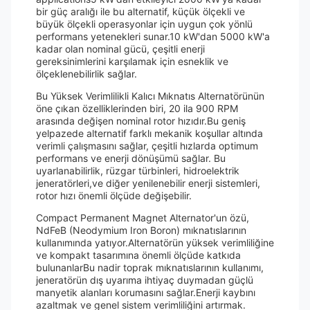
bir güç aralığı ile bu alternatif, küçük ölçekli ve
büyük ölçekli operasyonlar için uygun çok yönlü
performans yetenekleri sunar.10 kW'dan 5000 kW'a
kadar olan nominal gücü, çeşitli enerji
gereksinimlerini karşılamak için esneklik ve
ölçeklenebilirlik sağlar.
Bu Yüksek Verimlilikli Kalıcı Mıknatıs Alternatörünün
öne çıkan özelliklerinden biri, 20 ila 900 RPM
arasında değişen nominal rotor hızıdır.Bu geniş
yelpazede alternatif farklı mekanik koşullar altında
verimli çalışmasını sağlar, çeşitli hızlarda optimum
performans ve enerji dönüşümü sağlar. Bu
uyarlanabilirlik, rüzgar türbinleri, hidroelektrik
jeneratörleri,ve diğer yenilenebilir enerji sistemleri,
rotor hızı önemli ölçüde değişebilir.
Compact Permanent Magnet Alternator'un özü,
NdFeB (Neodymium Iron Boron) mıknatıslarının
kullanımında yatıyor.Alternatörün yüksek verimliliğine
ve kompakt tasarımına önemli ölçüde katkıda
bulunanlarBu nadir toprak mıknatıslarının kullanımı,
jeneratörün dış uyarıma ihtiyaç duymadan güçlü
manyetik alanları korumasını sağlar.Enerji kaybını
azaltmak ve genel sistem verimliliğini artırmak.