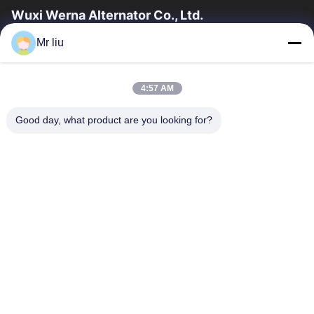
Wuxi Werna Alternator Co., Ltd.
Mr liu
Hızlı Bağlantılar
Evde
Ürün
4:57 AM
Videolar
Bizim Hakkımızda
Fabrika Turu
Kalite Kontrolü
Good day, what product are you looking for?
Bizimle İletişim
Bir İndirim İste
Haberler
Bizimle İletişim
0086-510-88261858-303
0086-510-88260858
terry@werna.cn