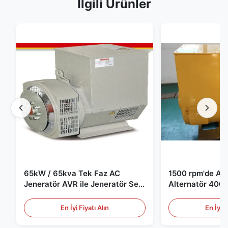
İlgili Ürünler
65kW / 65kva Tek Faz AC
1500 rpm'de AC 
Jeneratör AVR ile Jeneratör Set
Alternatör 400 
için
Jeneratör Set i
En İyi Fiyatı Alın
En İyi F