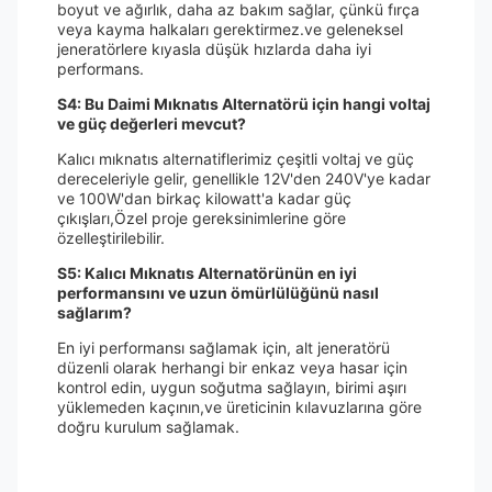
boyut ve ağırlık, daha az bakım sağlar, çünkü fırça
veya kayma halkaları gerektirmez.ve geleneksel
jeneratörlere kıyasla düşük hızlarda daha iyi
performans.
S4: Bu Daimi Mıknatıs Alternatörü için hangi voltaj
ve güç değerleri mevcut?
Kalıcı mıknatıs alternatiflerimiz çeşitli voltaj ve güç
dereceleriyle gelir, genellikle 12V'den 240V'ye kadar
ve 100W'dan birkaç kilowatt'a kadar güç
çıkışları,Özel proje gereksinimlerine göre
özelleştirilebilir.
S5: Kalıcı Mıknatıs Alternatörünün en iyi
performansını ve uzun ömürlülüğünü nasıl
sağlarım?
En iyi performansı sağlamak için, alt jeneratörü
düzenli olarak herhangi bir enkaz veya hasar için
kontrol edin, uygun soğutma sağlayın, birimi aşırı
yüklemeden kaçının,ve üreticinin kılavuzlarına göre
doğru kurulum sağlamak.