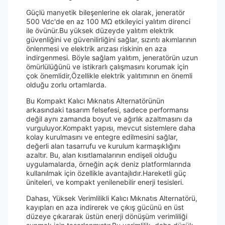
Güçlü manyetik bileşenlerine ek olarak, jeneratör
500 Vdc'de en az 100 MΩ etkileyici yalıtım direnci
ile övünür.Bu yüksek düzeyde yalıtım elektrik
güvenliğini ve güvenilirliğini sağlar, sızıntı akımlarının
önlenmesi ve elektrik arızası riskinin en aza
indirgenmesi. Böyle sağlam yalıtım, jeneratörün uzun
ömürlülüğünü ve istikrarlı çalışmasını korumak için
çok önemlidir,Özellikle elektrik yalıtımının en önemli
olduğu zorlu ortamlarda.
Bu Kompakt Kalıcı Mıknatıs Alternatörünün
arkasındaki tasarım felsefesi, sadece performansı
değil aynı zamanda boyut ve ağırlık azaltmasını da
vurguluyor.Kompakt yapısı, mevcut sistemlere daha
kolay kurulmasını ve entegre edilmesini sağlar,
değerli alan tasarrufu ve kurulum karmaşıklığını
azaltır. Bu, alan kısıtlamalarının endişeli olduğu
uygulamalarda, örneğin açık deniz platformlarında
kullanılmak için özellikle avantajlıdır.Hareketli güç
üniteleri, ve kompakt yenilenebilir enerji tesisleri.
Dahası, Yüksek Verimlilikli Kalıcı Mıknatıs Alternatörü,
kayıpları en aza indirerek ve çıkış gücünü en üst
düzeye çıkararak üstün enerji dönüşüm verimliliği