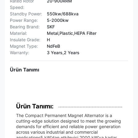
Rated Rotor
20-900RRM
Speed:
Standby Power:
550kw/688kva
Power Range:
5-2000kw
Bearing Brand:
SKF
Material:
Metal,Plastic,HEPA Filter
Insulate Grade:
H
Magnet Type:
NdFeB
Warranty:
3 Years,2 Years
Ürün Tanımı
Ürün Tanımı:
The Compact Permanent Magnet Alternator is a
cutting-edge solution designed to meet the growing
demands for efficient and reliable power generation
across various industrial and commercial
applications5 kW'dan etkileyici 2000 kW'ya kadar