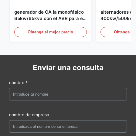
generador de CA la monofásico
alternadores el
65kw/65kva con el AVR para el
400kw/500kva 
sistema de generador de
1500rpm para el
generador de 
Obtenga el mejor precio
Obtenga el 
Enviar una consulta
nombre *
nombre de empresa