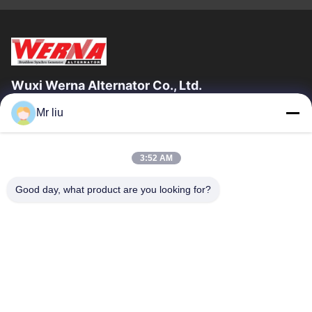
Wuxi Werna Alternator Co., Ltd.
Mr liu
Enlaces Rápidos
En Casa
Productos
3:52 AM
Los Vídeos
Sobre Nosotros
Recorrido Por La Fábrica
Control De Calidad
Good day, what product are you looking for?
Contacta Con Nosotros
Solicitar Una Cita
Noticias
Contacta Con Nosotros
0086-510-88261858-303
0086-510-88260858