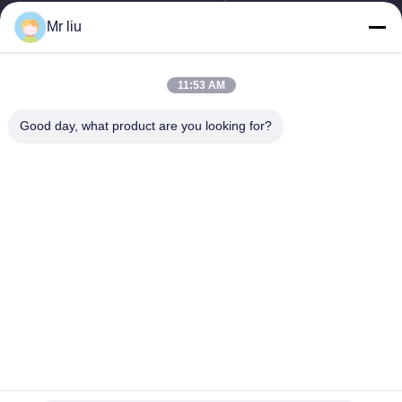
Mr liu
त्वरित लिंक
घर
उत्पाद
11:53 AM
वीडियो
हमारे बारे में
कारखाने का दौरा
गुणवत्ता नियंत्रण
Good day, what product are you looking for?
हमसे संपर्क करें
उद्धरण मांगें
समाचार
हमसे संपर्क करें
0086-510-88261858-303
0086-510-88260858
terry@werna.cn
कॉपीराइट © 2014-2026 Wuxi Werna Alternator Co., Ltd.. . सब सभी अधिकार