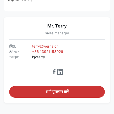
लोहा आवास घटक।
Mr. Terry
sales manager
ईमेल:
terry@werna.cn
टेलीफोन:
+86 13921153926
स्काइप:
lqcterry
अभी पूछताछ करें