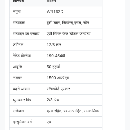
विनिर्देश
विवरण
नमूना
WR162D
उत्पादक
वूशी शहर, जियांग्सू प्रांत, चीन
उत्पादन का प्रकार
एसी सिंगल फेज डीजल जनरेटर
टर्मिनल
12/6 तार
रेटेड वोल्टेज
190-454वी
आवृत्ति
50 हर्ट्ज
रफ़्तार
1500 आरपीएम
बढ़ते आयाम
स्टैमफोर्ड प्रकार
घुमावदार पिच
2/3 पिच
उत्तेजना
ब्रश रहित, स्व-उत्साहित, समकालिक
इन्सुलेशन वर्ग
एच