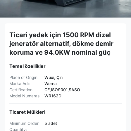
Ticari yedek için 1500 RPM dizel
jeneratör alternatif, dökme demir
koruma ve 94.0KW nominal güç
Temel özellikler
Place of Origin:
Wuxi, Çin
Marka Adı:
Werna
Certification:
CE,ISO9001,SASO
Model Numarası:
WR162D
Ticaret Mülkleri
Minimum Order
5 adet
Quantity: