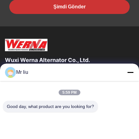
Şimdi Gönder
Wuxi Werna Alternator Co., Ltd.
Mr liu
Hızlı Bağlantılar
Evde
Ürün
5:59 PM
Videolar
Bizim Hakkımızda
Fabrika Turu
Kalite Kontrolü
Good day, what product are you looking for?
Bizimle İletişim
Bir İndirim İste
Haberler
Bizimle İletişim