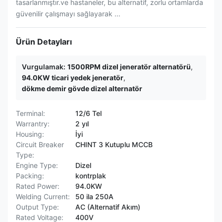
tasarlanmıştır.ve hastaneler, bu alternatif, zorlu ortamlarda
güvenilir çalışmayı sağlayarak ...
Ürün Detayları
Vurgulamak:
1500RPM dizel jeneratör alternatörü
,
94.0KW ticari yedek jeneratör
,
dökme demir gövde dizel alternatör
Terminal:
12/6 Tel
Warrantry:
2 yıl
Housing:
İyi
Circuit Breaker
CHINT 3 Kutuplu MCCB
Type:
Engine Type:
Dizel
Packing:
kontrplak
Rated Power:
94.0KW
Welding Current:
50 ila 250A
Output Type:
AC (Alternatif Akım)
Rated Voltage:
400V