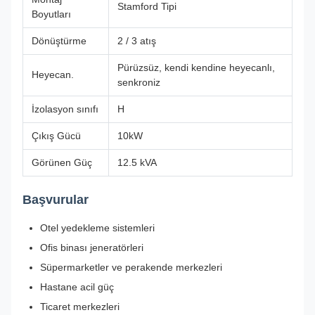
Stamford Tipi
Boyutları
Dönüştürme
2 / 3 atış
Pürüzsüz, kendi kendine heyecanlı,
Heyecan.
senkroniz
İzolasyon sınıfı
H
Çıkış Gücü
10kW
Görünen Güç
12.5 kVA
Başvurular
Otel yedekleme sistemleri
Ofis binası jeneratörleri
Süpermarketler ve perakende merkezleri
Hastane acil güç
Ticaret merkezleri