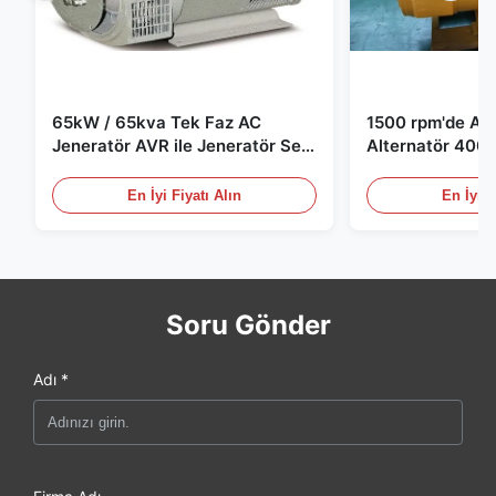
65kW / 65kva Tek Faz AC
1500 rpm'de AC 
Jeneratör AVR ile Jeneratör Set
Alternatör 400 
için
Jeneratör Set i
En İyi Fiyatı Alın
En İyi F
Soru Gönder
Adı *