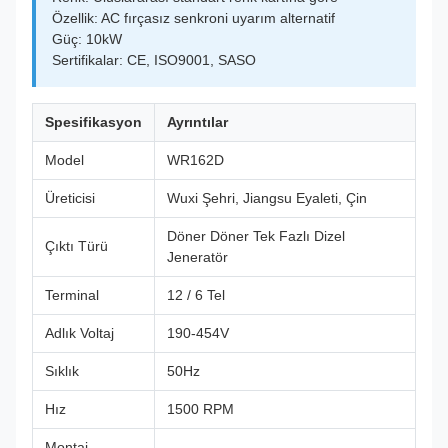
Özellik: AC fırçasız senkroni uyarım alternatif
Güç: 10kW
Sertifikalar: CE, ISO9001, SASO
Spesifikasyon
Ayrıntılar
Model
WR162D
Üreticisi
Wuxi Şehri, Jiangsu Eyaleti, Çin
Döner Döner Tek Fazlı Dizel
Çıktı Türü
Jeneratör
Terminal
12 / 6 Tel
Adlık Voltaj
190-454V
Sıklık
50Hz
Hız
1500 RPM
Montaj