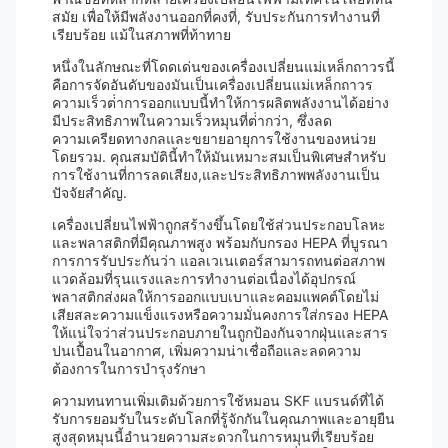
สมัย เพื่อให้มีพลังงานออกที่คงที่, รับประกันการทํางานที่
เรียบร้อย แม้ในสภาพที่ท้าทาย
หนึ่งในลักษณะที่โดดเด่นของเครื่องเปลี่ยนแม่เหล็กถาวรนี้
คือการจัดอันดับของมันเป็นเครื่องเปลี่ยนแม่เหล็กถาวร
ความเร็วต่ําการออกแบบนี้ทําให้การผลิตพลังงานได้อย่าง
มีประสิทธิภาพในความเร็วหมุนที่ต่ํากว่า, ซึ่งลด
ความเครียดทางกลและขยายอายุการใช้งานของหน่วย
โดยรวม. คุณสมบัตินี้ทําให้มันเหมาะสมเป็นพิเศษสําหรับ
การใช้งานที่การลดเสียง,และประสิทธิภาพพลังงานเป็น
ปัจจัยสําคัญ.
เครื่องเปลี่ยนไฟฟ้าถูกสร้างขึ้นโดยใช้ส่วนประกอบโลหะ
และพลาสติกที่มีคุณภาพสูง พร้อมกับกรอง HEPA ที่บูรณา
การการรับประกันว่า แอลเวเนเตอร์สามารถทนต่อสภาพ
แวดล้อมที่รุนแรงและการทํางานต่อเนื่องได้อุปกรณ์
พลาสติกส่งผลให้การออกแบบเบาและคอมแพคต์โดยไม่
เสียสละความแข็งแรงหรือความมั่นคงการใส่กรอง HEPA
ให้แน่ใจว่าส่วนประกอบภายในถูกป้องกันจากฝุ่นและสาร
ปนเปื้อนในอากาศ, เพิ่มความน่าเชื่อถือและลดความ
ต้องการในการบํารุงรักษา
ความทนทานเพิ่มเติมด้วยการใช้หมอน SKF แบรนด์ที่ได้
รับการยอมรับในระดับโลกที่รู้จักกันในคุณภาพและอายุยืน
สูงสุดหมุนนี้อํานวยความสะดวกในการหมุนที่เรียบร้อย