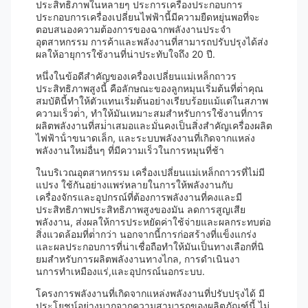
ประสิทธิภาพในหลายๆ ประการเครื่องประกอบการ
ประกอบการเครื่องเปลี่ยนไฟฟ้านี้มีความยืดหยุ่นพอที่จะ
ตอบสนองความต้องการของฉากพลังงานประจํา
อุตสาหกรรม การค้าและพลังงานที่สามารถปรับปรุงได้ส่ง
ผลให้อายุการใช้งานที่น่าประทับใจถึง 20 ปี.
หนึ่งในข้อดีสําคัญของเครื่องเปลี่ยนแม่เหล็กถาวร
ประสิทธิภาพสูงนี้ คือลักษณะของลูกหมุนเริ่มต้นที่ต่ําคุณ
สมบัตินี้ทําให้ตัวแทนเริ่มต้นอย่างเรียบร้อยแม้แต่ในสภาพ
ความเร็วต่ํา, ทําให้มันเหมาะสมสําหรับการใช้งานที่การ
ผลิตพลังงานที่สม่ําเสมอและมั่นคงเป็นสิ่งสําคัญเครื่องผลิต
ไฟฟ้าน้ําขนาดเล็ก, และระบบพลังงานที่เกิดจากแหล่ง
พลังงานใหม่อื่นๆ ที่มีความเร็วในการหมุนที่ช้า
ในบริเวณอุตสาหกรรม เครื่องเปลี่ยนแม่เหล็กถาวรที่ไม่มี
แปรง ใช้กันอย่างแพร่หลายในการให้พลังงานกับ
เครื่องจักรและอุปกรณ์ที่ต้องการพลังงานที่คงและมี
ประสิทธิภาพประสิทธิภาพสูงของมัน ลดการสูญเสีย
พลังงาน, ส่งผลให้การประหยัดค่าใช้จ่ายและผลกระทบต่อ
สิ่งแวดล้อมที่ต่ํากว่า นอกจากนี้การก่อสร้างที่แข็งแกร่ง
และผลประกอบการที่น่าเชื่อถือทําให้มันเป็นทางเลือกที่นิ
ยมสําหรับการผลิตพลังงานทางไกล, การดําเนินงา
นการทําเหมืองแร่,และอุปกรณ์นอกระบบ.
โครงการพลังงานที่เกิดจากแหล่งพลังงานที่ปรับปรุงได้ มี
ประโยชน์อย่างมากจากความสามารถของผลิตภัณฑ์นี้ ไม่