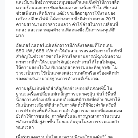
และมีประสิทธิภาพของหมุนของตัวแทนซึ่งทําให้การผลิต
ความร้อนและการขัดแย้งลดลงอย่างน้อย ซึ่งไม่เพียงแค่
ช่วยเพิ่มประสิทธิภาพ แต่ยังช่วยยืดอายุการใช้งานของ
เครื่องเปลี่ยนไฟฟ้าได้อย่างมาก ซึ่งมีค่าประมาณ 20 ปี
ความยาวนานดังกล่าวแปลว่า ค่าใช้จ่ายในการเปลี่ยนที่
ลดลง และเวลาหยุดทํางานที่ลดลงซึ่งเป็นการลงทุนที่ดี
มาก
อัลเตอร์เนเตอร์แม่เหล็กถาวรมีกําลังรอคอยที่โดดเด่น
550 kW / 688 kVA ทําให้มันสามารถรองรับภาระไฟฟ้าที่
สําคัญในช่วงการขาดไฟฟ้าหรือสถานการณ์ฉุกเฉินความ
สามารถนี้ทําให้ระบบสําคัญยังคงทํางานได้โดยไม่หยุด,
ให้ความสงบใจในบริเวณอุตสาหกรรมและที่อยู่อาศัย ไม่
ว่าจะเป็นการใช้เป็นแหล่งพลังงานหลักหรือเครื่องผลิตสํา
รองตอบสนองมาตรฐานการทํางานที่เข้มงวด.
ความจุลุ้นเป็นข้อดีสําคัญอีกอย่างของผลิตภัณฑ์นี้ ใน
ฐานะเครื่องเปลี่ยนแม่เหล็กถาวรขนาดจุลุ้น มันใช้พื้นที่
น้อยกว่าเครื่องเปลี่ยนแบบดั้งเดิมที่มีกําลังที่คล้ายกันทําให้
มันเป็นทางเลือกที่ดีสําหรับการติดตั้งที่มีห้องจํากัดหรือที่
การปรับปรุงพื้นที่เป็นความสําคัญการออกแบบที่คอมแพคต
ยังทําให้การขนส่ง, การติดตั้งและการบูรณาการในระบบ
พลังงานที่มีอยู่ง่ายขึ้น โดยลดต้นทุนโครงการรวมและกํา
หนดเวลา
เพื่อรับรองความมั่นใจและความพึงพอใจของผู้บริโภค