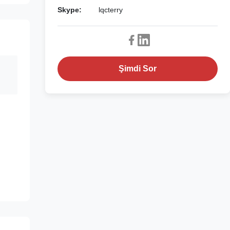
Skype:
lqcterry
Şimdi Sor