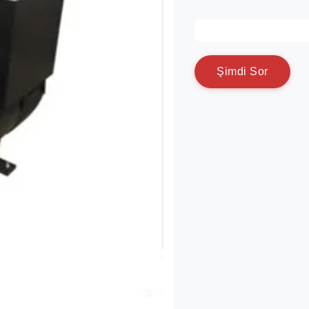
Ş
i
m
d
i
S
o
r