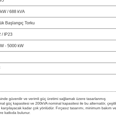
95
 kW / 688 kVA
ük Başlangıç Torku
 / IP23
kW - 5000 kW
F
esinde güvenilir ve verimli güç üretimi sağlamak üzere tasarlanmış
 güç kapasitesi ve 200kVA nominal kapasitesi ile bu alternatör, çeşitl
erini karşılayacak kadar çok yönlüdür. Fırçasız tasarımı, minimum bakım v
mre katkıda bulunur.