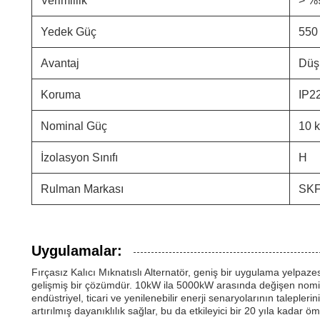
Verimlilik
> %
Yedek Güç
550
Avantaj
Düş
Koruma
IP22
Nominal Güç
10 
İzolasyon Sınıfı
H
Rulman Markası
SK
Uygulamalar:
Fırçasız Kalıcı Mıknatıslı Alternatör, geniş bir uygulama yelpaz
gelişmiş bir çözümdür. 10kW ila 5000kW arasında değişen nominal
endüstriyel, ticari ve yenilenebilir enerji senaryolarının talepl
artırılmış dayanıklılık sağlar, bu da etkileyici bir 20 yıla kadar ö