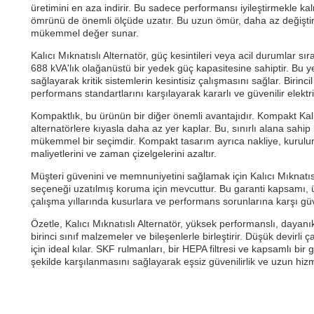
üretimini en aza indirir. Bu sadece performansı iyileştirmekle ka
ömrünü de önemli ölçüde uzatır. Bu uzun ömür, daha az değiştirm
mükemmel değer sunar.
Kalıcı Mıknatıslı Alternatör, güç kesintileri veya acil durumlar 
688 kVA'lık olağanüstü bir yedek güç kapasitesine sahiptir. Bu 
sağlayarak kritik sistemlerin kesintisiz çalışmasını sağlar. Birinc
performans standartlarını karşılayarak kararlı ve güvenilir elektri
Kompaktlık, bu ürünün bir diğer önemli avantajıdır. Kompakt Kalı
alternatörlere kıyasla daha az yer kaplar. Bu, sınırlı alana sahi
mükemmel bir seçimdir. Kompakt tasarım ayrıca nakliye, kurulum
maliyetlerini ve zaman çizelgelerini azaltır.
Müşteri güvenini ve memnuniyetini sağlamak için Kalıcı Mıknatıslı Al
seçeneği uzatılmış koruma için mevcuttur. Bu garanti kapsamı, üreti
çalışma yıllarında kusurlara ve performans sorunlarına karşı gü
Özetle, Kalıcı Mıknatıslı Alternatör, yüksek performanslı, dayanı
birinci sınıf malzemeler ve bileşenlerle birleştirir. Düşük devirl
için ideal kılar. SKF rulmanları, bir HEPA filtresi ve kapsamlı bir
şekilde karşılanmasını sağlayarak eşsiz güvenilirlik ve uzun hi