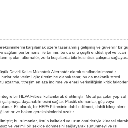
gereksinimlerini karşılamak üzere tasarlanmış gelişmiş ve güvenilir bir g
e sağlam performansı ile tanınır, bu da onu çeşitli endüstriyel ve ticari
rlanmış olan alternatör, zorlu koşullarda bile kesintisiz çalışma sağlayar
şük Devirli Kalıcı Mıknatıslı Alternatör olarak sınıflandırılmasıdır.
hızlarında verimli güç üretimine olanak tanır, bu da mekanik stresi
tü azaltma, titreşim en aza indirme ve enerji verimliliğinin kritik faktörler
entegre bir HEPA Filtresi kullanılarak üretilmiştir. Metal parçalar yapısal
kli çalışmaya dayanabilmesini sağlar. Plastik elemanlar, güç veya
nur. Ek olarak, bir HEPA Filtresinin dahil edilmesi, dahili bileşenlerin
i artırır ve bakım gereksinimlerini azaltır.
lmiştir; bu rulmanlar, üstün kaliteleri ve uzun ömürleriyle küresel olarak
nsuz ve verimli bir şekilde dönmesini sağlayarak sürtünmeyi ve ısı