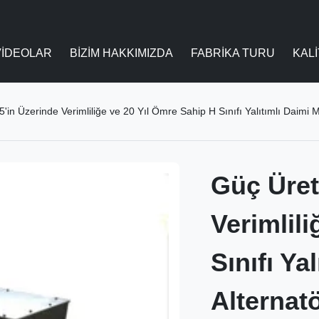
VIDEOLAR
BIZIM HAKKIMIZDA
FABRIKA TURU
KAL
'in Üzerinde Verimliliğe ve 20 Yıl Ömre Sahip H Sınıfı Yalıtımlı Daimi Mı
Güç Üret
Verimlil
Sınıfı Ya
Alternat