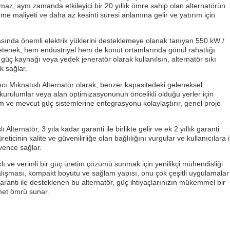
lmaz, aynı zamanda etkileyici bir 20 yıllık ömre sahip olan alternatörün
e maliyeti ve daha az kesinti süresi anlamına gelir ve yatırım için
sırasında önemli elektrik yüklerini desteklemeye olanak tanıyan 550 kW /
yetenek, hem endüstriyel hem de konut ortamlarında gönül rahatlığı
il güç kaynağı veya yedek jeneratör olarak kullanılsın, alternatör sıkı
k sağlar.
cı Mıknatıslı Alternatör olarak, benzer kapasitedeki geleneksel
p kurulumlar veya alan optimizasyonunun öncelikli olduğu yerler için
 ve mevcut güç sistemlerine entegrasyonu kolaylaştırır, genel proje
ternatör, 3 yıla kadar garanti ile birlikte gelir ve ek 2 yıllık garanti
cinin kalite ve güvenilirliğe olan bağlılığını vurgular ve kullanıcılara i
vence sağlar.
klı ve verimli bir güç üretim çözümü sunmak için yenilikçi mühendisliği
i çalışması, kompakt boyutu ve sağlam yapısı, onu çok çeşitli uygulamalar
 garanti ile desteklenen bu alternatör, güç ihtiyaçlarınızın mükemmel bir
zmet ömrü sunar.