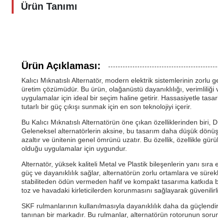
Ürün Tanımı
Ürün Açıklaması:
Kalıcı Mıknatıslı Alternatör, modern elektrik sistemlerinin zorlu 
üretim çözümüdür. Bu ürün, olağanüstü dayanıklılığı, verimliliği v
uygulamalar için ideal bir seçim haline getirir. Hassasiyetle tasa
tutarlı bir güç çıkışı sunmak için en son teknolojiyi içerir.
Bu Kalıcı Mıknatıslı Alternatörün öne çıkan özelliklerinden biri, Dü
Geleneksel alternatörlerin aksine, bu tasarım daha düşük dönüş 
azaltır ve ünitenin genel ömrünü uzatır. Bu özellik, özellikle gürül
olduğu uygulamalar için uygundur.
Alternatör, yüksek kaliteli Metal ve Plastik bileşenlerin yanı sıra 
güç ve dayanıklılık sağlar, alternatörün zorlu ortamlara ve süre
stabiliteden ödün vermeden hafif ve kompakt tasarıma katkıda bulu
toz ve havadaki kirleticilerden korunmasını sağlayarak güvenilirliğ
SKF rulmanlarının kullanılmasıyla dayanıklılık daha da güçlendiri
tanınan bir markadır. Bu rulmanlar, alternatörün rotorunun soru