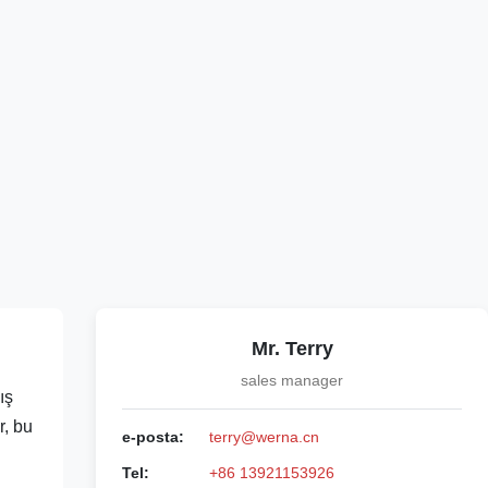
Mr. Terry
sales manager
ış
r, bu
e-posta:
terry@werna.cn
Tel:
+86 13921153926