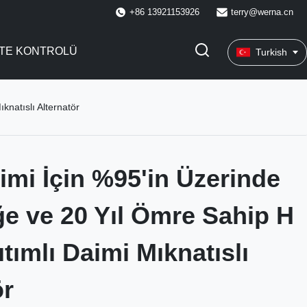
+86 13921153926
terry@werna.cn
ITE KONTROLÜ
Turkish
knatıslı Alternatör
imi İçin %95'in Üzerinde
iğe ve 20 Yıl Ömre Sahip H
lıtımlı Daimi Mıknatıslı
ör