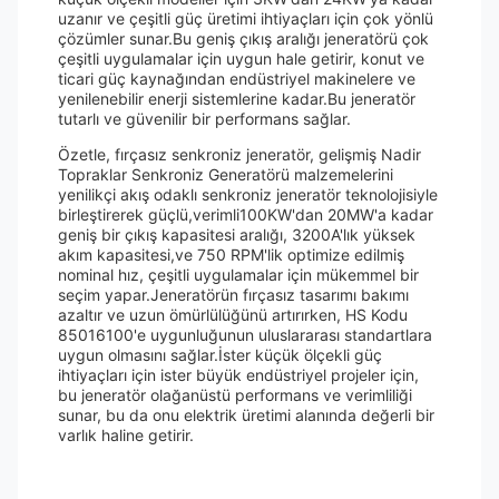
uzanır ve çeşitli güç üretimi ihtiyaçları için çok yönlü
çözümler sunar.Bu geniş çıkış aralığı jeneratörü çok
çeşitli uygulamalar için uygun hale getirir, konut ve
ticari güç kaynağından endüstriyel makinelere ve
yenilenebilir enerji sistemlerine kadar.Bu jeneratör
tutarlı ve güvenilir bir performans sağlar.
Özetle, fırçasız senkroniz jeneratör, gelişmiş Nadir
Topraklar Senkroniz Generatörü malzemelerini
yenilikçi akış odaklı senkroniz jeneratör teknolojisiyle
birleştirerek güçlü,verimli100KW'dan 20MW'a kadar
geniş bir çıkış kapasitesi aralığı, 3200A'lık yüksek
akım kapasitesi,ve 750 RPM'lik optimize edilmiş
nominal hız, çeşitli uygulamalar için mükemmel bir
seçim yapar.Jeneratörün fırçasız tasarımı bakımı
azaltır ve uzun ömürlülüğünü artırırken, HS Kodu
85016100'e uygunluğunun uluslararası standartlara
uygun olmasını sağlar.İster küçük ölçekli güç
ihtiyaçları için ister büyük endüstriyel projeler için,
bu jeneratör olağanüstü performans ve verimliliği
sunar, bu da onu elektrik üretimi alanında değerli bir
varlık haline getirir.