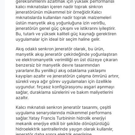
gereksinimlerini azaltmak için yüksek performanslı
kalıcı mıknatısları içeren nadir toprak sinkron
jeneratörünün mükemmel bir örneğidir.Kalıcı
mıknatıslarda kullanılan nadir toprak malzemeleri
üstün manyetik akış yoğunluğuna izin verirBu,
jeneratörün genel güç çıkışını ve istikrarını iyileştirir.
Bu, tutarlı ve yüksek kaliteli güç kaynağı gerektiren
uygulamalar için ideal bir seçim haline gelir.
Akış odaklı senkron jeneratör olarak, bu ürün,
manyetik akışı jeneratör çekirdeğinde yoğunlaştıran
ve elektromanyetik verimliliği en üst düzeye çıkaran
benzersiz bir manyetik devre tasarımından
yararlanır.Bu yenilikçi akış odaklama yaklaşımı
kayıpları azaltır ve jeneratörün çalışma ömrünü artırır,
sürekli veya ağır görev uygulamaları için özellikle
uygundur. fırçasız konfigürasyonu asgari aşınmayı
sağlar, duraklama sürelerini ve bakım maliyetlerini
azaltır.
Kalıcı mıknatıslı senkron jeneratör tasarımı, çeşitli
uygulama senaryolarında mükemmel performans
sağlar.Yatay Francis Turbininin hidrolik enerjiyi
mekanik enerjiye etkili bir şekilde dönüştürdüğü
hidroelektrik santrallerinde yaygın olarak kullanılır,
jeneratör daha sonra elektrik enerjisine