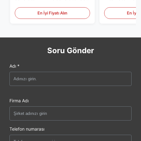
için
Jeneratör Set i
En İyi Fiyatı Alın
En İyi F
Soru Gönder
Adı *
Firma Adı
Telefon numarası