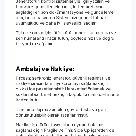
Jeneratörün kontrol sistemleriyle ilgili yazılım ve
firmware güncellemeleri için, lütfen üreticinin
sağladığı en son dokümantasyona ve güncelleme
araçlarına başvurun.Sisteminizi güncel tutmak
uyumluluğu ve daha iyi işlevselliği sağlar.
Teknik sorular için lütfen ürün model numaranızı ve
seri numaranızı hazır tutun, böylece hızlı ve doğru
bir yardım sağlanır.
Ambalaj ve Nakliye:
Fırçasız senkroniz jeneratör, güvenli teslimatı ve
nakliye sırasında en iyi korumayı sağlamak için
dikkatlice paketlenmiştir.Hareketleri önlemek ve
şokları absorbe etmek için köpük içi olan özel monte
karton kutu.
Tüm ambalaj malzemeleri çevre dostu ve geri
dönüştürülebilir olarak tasarlanmıştır.
Nakliye için ürün, taşıyıcıların uygun bakımını
sağlamak için Fragile ve This Side Up işaretleri de
dahil olmak üzere kullanma talimatları ile açıkça