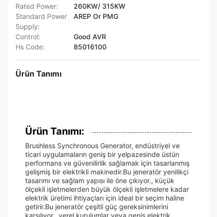
Rated Power:
260KW/ 315KW
Standard Power
AREP Or PMG
Supply:
Control:
Good AVR
Hs Code:
85016100
Ürün Tanımı
Ürün Tanımı:
Brushless Synchronous Generator, endüstriyel ve
ticari uygulamaların geniş bir yelpazesinde üstün
performans ve güvenilirlik sağlamak için tasarlanmış
gelişmiş bir elektrikli makinedir.Bu jeneratör yenilikçi
tasarımı ve sağlam yapısı ile öne çıkıyor., küçük
ölçekli işletmelerden büyük ölçekli işletmelere kadar
elektrik üretimi ihtiyaçları için ideal bir seçim haline
getirir.Bu jeneratör çeşitli güç gereksinimlerini
karşılıyor., yerel kurulumlar veya geniş elektrik