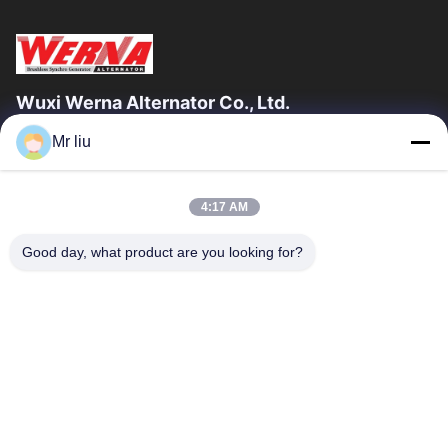
Wuxi Werna Alternator Co., Ltd.
Mr liu
Hızlı Bağlantılar
Evde
Ürün
4:17 AM
Videolar
Bizim Hakkımızda
Fabrika Turu
Kalite Kontrolü
Good day, what product are you looking for?
Bizimle İletişim
Bir İndirim İste
Haberler
Bizimle İletişim
0086-510-88261858-303
0086-510-88260858
terry@werna.cn