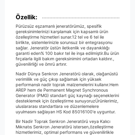
Özellik:
Pürüzsüz eşzamanlı jeneratörümüz, spesifik
gereksinimlerinizi karşılamak için kapsamlı ürün
özelleştirme hizmetleri sunar.12 tel ve 6 tel ile
birlikte, sistemlerinizle sorunsuz bir entegrasyonu
sağlar. Jeneratör üstün iletkenlik ve dayanıklılığı
garanti eden% 100 bakır tel ile inşa edilmiştir.Bu ürün
fırçalarla ilgili bakım gereksinimini ortadan kaldırır.,
güvenilirliği ve ömrü artırır.
Nadir Dünya Senkron Jeneratörü olarak, olağanüstü
verimlilik ve güç çıkışı sağlamak için yüksek
performanslı nadir toprak malzemelerini kullanır.Hem
AREP hem de Permanent Magnet Synchronous
Generator (PMG) standart güç kaynağı seçeneklerini
desteklemek için özelleştirme sunuyoruzÜrünlerimiz,
uluslararası standartlara ve düzenlemelere
uyulmasını sağlayan HS Kod 85016100'e uyguntur.
Bir Nadir Toprak Senkron Jeneratörü veya Kalıcı
Mıknatıs Senkron Jeneratörü istersen,özelleştirme
hizmetlerimiz, optimal performans ve güvenilirlikle