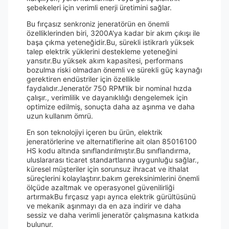
şebekeleri için verimli enerji üretimini sağlar.
Bu fırçasız senkroniz jeneratörün en önemli
özelliklerinden biri, 3200A'ya kadar bir akım çıkışı ile
başa çıkma yeteneğidir.Bu, sürekli istikrarlı yüksek
talep elektrik yüklerini destekleme yeteneğini
yansıtır.Bu yüksek akım kapasitesi, performans
bozulma riski olmadan önemli ve sürekli güç kaynağı
gerektiren endüstriler için özellikle
faydalıdır.Jeneratör 750 RPM'lik bir nominal hızda
çalışır., verimlilik ve dayanıklılığı dengelemek için
optimize edilmiş, sonuçta daha az aşınma ve daha
uzun kullanım ömrü.
En son teknolojiyi içeren bu ürün, elektrik
jeneratörlerine ve alternatiflerine ait olan 85016100
HS kodu altında sınıflandırılmıştır.Bu sınıflandırma,
uluslararası ticaret standartlarına uygunluğu sağlar.,
küresel müşteriler için sorunsuz ihracat ve ithalat
süreçlerini kolaylaştırır.bakım gereksinimlerini önemli
ölçüde azaltmak ve operasyonel güvenilirliği
artırmakBu fırçasız yapı ayrıca elektrik gürültüsünü
ve mekanik aşınmayı da en aza indirir ve daha
sessiz ve daha verimli jeneratör çalışmasına katkıda
bulunur.