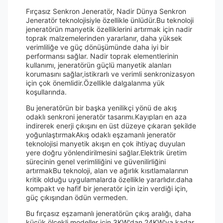
Fırçasız Senkron Jeneratör, Nadir Dünya Senkron
Jeneratör teknolojisiyle özellikle ünlüdür.Bu teknoloji
jeneratörün manyetik özelliklerini artırmak için nadir
toprak malzemelerinden yararlanır, daha yüksek
verimliliğe ve güç dönüşümünde daha iyi bir
performansı sağlar. Nadir toprak elementlerinin
kullanımı, jeneratörün güçlü manyetik alanları
korumasını sağlar,istikrarlı ve verimli senkronizasyon
için çok önemlidir.Özellikle dalgalanma yük
koşullarında.
Bu jeneratörün bir başka yenilikçi yönü de akış
odaklı senkroni jeneratör tasarımı.Kayıpları en aza
indirerek enerji çıkışını en üst düzeye çıkaran şekilde
yoğunlaştırmakAkış odaklı eşzamanlı jeneratör
teknolojisi manyetik akışın en çok ihtiyaç duyulan
yere doğru yönlendirilmesini sağlar.Elektrik üretim
sürecinin genel verimliliğini ve güvenilirliğini
artırmakBu teknoloji, alan ve ağırlık kısıtlamalarının
kritik olduğu uygulamalarda özellikle yararlıdır.daha
kompakt ve hafif bir jeneratör için izin verdiği için,
güç çıkışından ödün vermeden.
Bu fırçasız eşzamanlı jeneratörün çıkış aralığı, daha
küçük ölçekli modeller için 3KW'dan 24KW'ya kadar