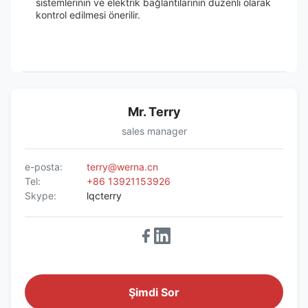
sistemlerinin ve elektrik bağlantılarının düzenli olarak
kontrol edilmesi önerilir.
Mr. Terry
sales manager
e-posta:
terry@werna.cn
Tel:
+86 13921153926
Skype:
lqcterry
Şimdi Sor