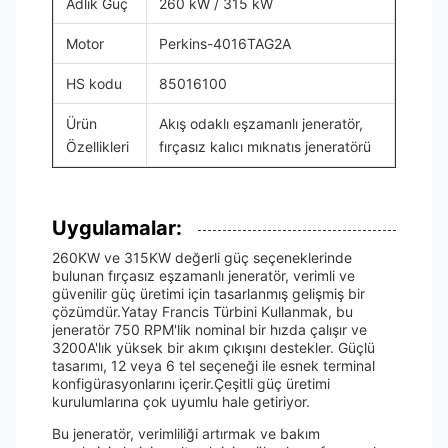
Adlık Güç
260 kW / 315 kW
Motor
Perkins-4016TAG2A
HS kodu
85016100
Ürün
Akış odaklı eşzamanlı jeneratör,
Özellikleri
fırçasız kalıcı mıknatıs jeneratörü
Uygulamalar:
260KW ve 315KW değerli güç seçeneklerinde
bulunan fırçasız eşzamanlı jeneratör, verimli ve
güvenilir güç üretimi için tasarlanmış gelişmiş bir
çözümdür.Yatay Francis Türbini Kullanmak, bu
jeneratör 750 RPM'lik nominal bir hızda çalışır ve
3200A'lık yüksek bir akım çıkışını destekler. Güçlü
tasarımı, 12 veya 6 tel seçeneği ile esnek terminal
konfigürasyonlarını içerir.Çeşitli güç üretimi
kurulumlarına çok uyumlu hale getiriyor.
Bu jeneratör, verimliliği artırmak ve bakım