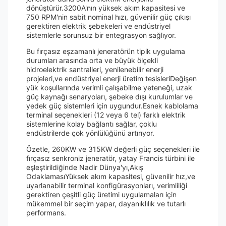
dönüştürür.3200A'nın yüksek akım kapasitesi ve
750 RPM'nin sabit nominal hızı, güvenilir güç çıkışı
gerektiren elektrik şebekeleri ve endüstriyel
sistemlerle sorunsuz bir entegrasyon sağlıyor.
Bu fırçasız eşzamanlı jeneratörün tipik uygulama
durumları arasında orta ve büyük ölçekli
hidroelektrik santralleri, yenilenebilir enerji
projeleri,ve endüstriyel enerji üretim tesisleriDeğişen
yük koşullarında verimli çalışabilme yeteneği, uzak
güç kaynağı senaryoları, şebeke dışı kurulumlar ve
yedek güç sistemleri için uygundur.Esnek kablolama
terminal seçenekleri (12 veya 6 tel) farklı elektrik
sistemlerine kolay bağlantı sağlar, çoklu
endüstrilerde çok yönlülüğünü artırıyor.
Özetle, 260KW ve 315KW değerli güç seçenekleri ile
fırçasız senkroniz jeneratör, yatay Francis türbini ile
eşleştirildiğinde Nadir Dünya'yı,Akış
OdaklamasıYüksek akım kapasitesi, güvenilir hız,ve
uyarlanabilir terminal konfigürasyonları, verimliliği
gerektiren çeşitli güç üretimi uygulamaları için
mükemmel bir seçim yapar, dayanıklılık ve tutarlı
performans.