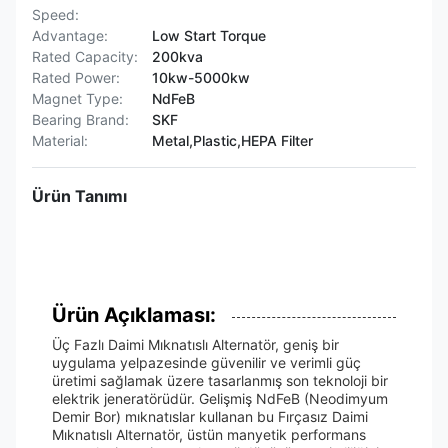
Speed:
Advantage:
Low Start Torque
Rated Capacity:
200kva
Rated Power:
10kw-5000kw
Magnet Type:
NdFeB
Bearing Brand:
SKF
Material:
Metal,Plastic,HEPA Filter
Ürün Tanımı
Ürün Açıklaması:
Üç Fazlı Daimi Mıknatıslı Alternatör, geniş bir
uygulama yelpazesinde güvenilir ve verimli güç
üretimi sağlamak üzere tasarlanmış son teknoloji bir
elektrik jeneratörüdür. Gelişmiş NdFeB (Neodimyum
Demir Bor) mıknatıslar kullanan bu Fırçasız Daimi
Mıknatıslı Alternatör, üstün manyetik performans