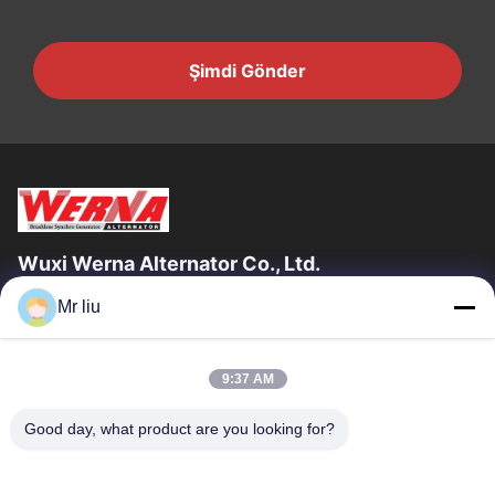
Şimdi Gönder
Wuxi Werna Alternator Co., Ltd.
Mr liu
Hızlı Bağlantılar
Evde
Ürün
9:37 AM
Videolar
Bizim Hakkımızda
Fabrika Turu
Kalite Kontrolü
Good day, what product are you looking for?
Bizimle İletişim
Bir İndirim İste
Haberler