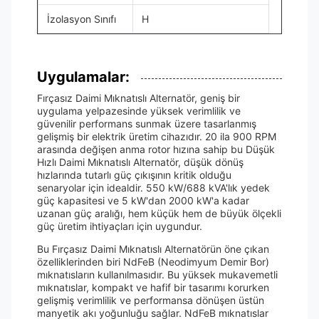
İzolasyon Sınıfı
H
Uygulamalar:
Fırçasız Daimi Mıknatıslı Alternatör, geniş bir
uygulama yelpazesinde yüksek verimlilik ve
güvenilir performans sunmak üzere tasarlanmış
gelişmiş bir elektrik üretim cihazıdır. 20 ila 900 RPM
arasında değişen anma rotor hızına sahip bu Düşük
Hızlı Daimi Mıknatıslı Alternatör, düşük dönüş
hızlarında tutarlı güç çıkışının kritik olduğu
senaryolar için idealdir. 550 kW/688 kVA'lık yedek
güç kapasitesi ve 5 kW'dan 2000 kW'a kadar
uzanan güç aralığı, hem küçük hem de büyük ölçekli
güç üretim ihtiyaçları için uygundur.
Bu Fırçasız Daimi Mıknatıslı Alternatörün öne çıkan
özelliklerinden biri NdFeB (Neodimyum Demir Bor)
mıknatısların kullanılmasıdır. Bu yüksek mukavemetli
mıknatıslar, kompakt ve hafif bir tasarımı korurken
gelişmiş verimlilik ve performansa dönüşen üstün
manyetik akı yoğunluğu sağlar. NdFeB mıknatıslar