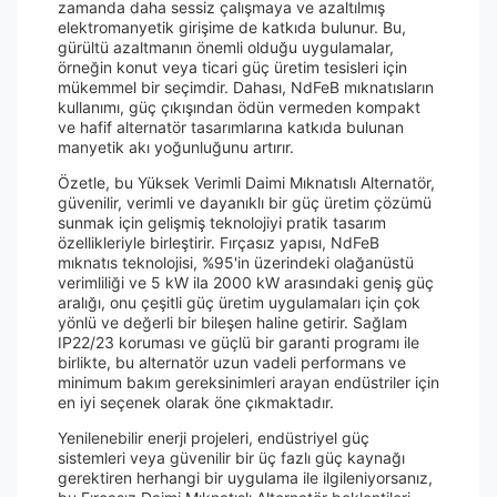
zamanda daha sessiz çalışmaya ve azaltılmış
elektromanyetik girişime de katkıda bulunur. Bu,
gürültü azaltmanın önemli olduğu uygulamalar,
örneğin konut veya ticari güç üretim tesisleri için
mükemmel bir seçimdir. Dahası, NdFeB mıknatısların
kullanımı, güç çıkışından ödün vermeden kompakt
ve hafif alternatör tasarımlarına katkıda bulunan
manyetik akı yoğunluğunu artırır.
Özetle, bu Yüksek Verimli Daimi Mıknatıslı Alternatör,
güvenilir, verimli ve dayanıklı bir güç üretim çözümü
sunmak için gelişmiş teknolojiyi pratik tasarım
özellikleriyle birleştirir. Fırçasız yapısı, NdFeB
mıknatıs teknolojisi, %95'in üzerindeki olağanüstü
verimliliği ve 5 kW ila 2000 kW arasındaki geniş güç
aralığı, onu çeşitli güç üretim uygulamaları için çok
yönlü ve değerli bir bileşen haline getirir. Sağlam
IP22/23 koruması ve güçlü bir garanti programı ile
birlikte, bu alternatör uzun vadeli performans ve
minimum bakım gereksinimleri arayan endüstriler için
en iyi seçenek olarak öne çıkmaktadır.
Yenilenebilir enerji projeleri, endüstriyel güç
sistemleri veya güvenilir bir üç fazlı güç kaynağı
gerektiren herhangi bir uygulama ile ilgileniyorsanız,