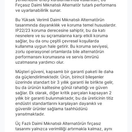
Fırçasız Daimi Mıknatıslı Alternatör tutarlı performans
ve uyarlanabilirlik sunar.
Bu Yüksek Verimli Daimi Mıknatıslı Alternatörün
tasarımında dayanıklılık ve koruma temel hususlardır.
IP22/23 koruma derecesine sahiptir, bu da katı
nesnelere ve su sıçramalarına karşı etkili koruma
sağlar, bu da onu çeşitli çevresel koşullarda
kullanıma uygun hale getirir. Bu koruma seviyesi,
zorlu operasyonel ortamlarda bile alternatörün
performansını korumasına ve servis ömrünü
uzatmasına yardımcı olur.
Müşteri güveni, kapsamlı bir garanti paketi ile daha
da güçlendirilmektedir. Ürün, birincil bileşenler
üzerinde standart bir 3 yıllık garanti ile birlikte gelir,
bu da ürünün kalitesine gönül rahatlığı ve güven
sağlar. Ek olarak, diğer kritik parçaları kapsayan 2
yıllık bir garanti bulunmaktadır, bu da üreticinin titiz
endüstri standartlarını karşılayan dayanıklı ve
güvenilir ürünler sağlama taahhüdünü
yansıtmaktadır.
Üç Fazlı Daimi Mıknatıslı Alternatörün fırçasız
tasarımı yalnızca verimliliği artırmakla kalmaz, aynı