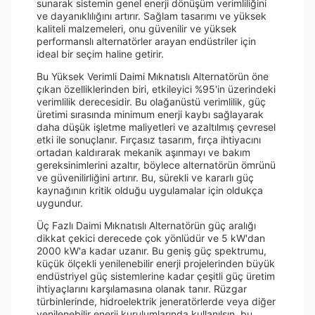
sunarak sistemin genel enerji dönüşüm verimliliğini
ve dayanıklılığını artırır. Sağlam tasarımı ve yüksek
kaliteli malzemeleri, onu güvenilir ve yüksek
performanslı alternatörler arayan endüstriler için
ideal bir seçim haline getirir.
Bu Yüksek Verimli Daimi Mıknatıslı Alternatörün öne
çıkan özelliklerinden biri, etkileyici %95'in üzerindeki
verimlilik derecesidir. Bu olağanüstü verimlilik, güç
üretimi sırasında minimum enerji kaybı sağlayarak
daha düşük işletme maliyetleri ve azaltılmış çevresel
etki ile sonuçlanır. Fırçasız tasarım, fırça ihtiyacını
ortadan kaldırarak mekanik aşınmayı ve bakım
gereksinimlerini azaltır, böylece alternatörün ömrünü
ve güvenilirliğini artırır. Bu, sürekli ve kararlı güç
kaynağının kritik olduğu uygulamalar için oldukça
uygundur.
Üç Fazlı Daimi Mıknatıslı Alternatörün güç aralığı
dikkat çekici derecede çok yönlüdür ve 5 kW'dan
2000 kW'a kadar uzanır. Bu geniş güç spektrumu,
küçük ölçekli yenilenebilir enerji projelerinden büyük
endüstriyel güç sistemlerine kadar çeşitli güç üretim
ihtiyaçlarını karşılamasına olanak tanır. Rüzgar
türbinlerinde, hidroelektrik jeneratörlerde veya diğer
yenilenebilir enerji kurulumlarında kullanılsın, bu