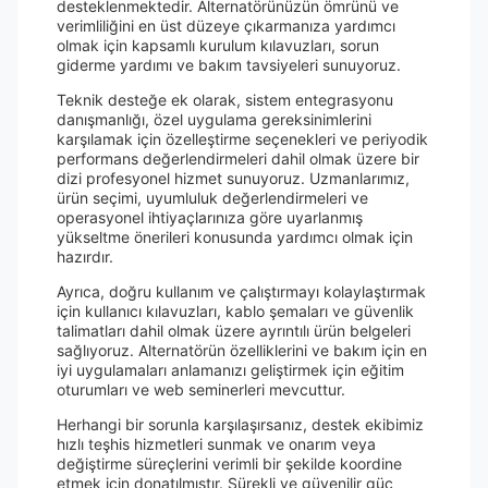
desteklenmektedir. Alternatörünüzün ömrünü ve
verimliliğini en üst düzeye çıkarmanıza yardımcı
olmak için kapsamlı kurulum kılavuzları, sorun
giderme yardımı ve bakım tavsiyeleri sunuyoruz.
Teknik desteğe ek olarak, sistem entegrasyonu
danışmanlığı, özel uygulama gereksinimlerini
karşılamak için özelleştirme seçenekleri ve periyodik
performans değerlendirmeleri dahil olmak üzere bir
dizi profesyonel hizmet sunuyoruz. Uzmanlarımız,
ürün seçimi, uyumluluk değerlendirmeleri ve
operasyonel ihtiyaçlarınıza göre uyarlanmış
yükseltme önerileri konusunda yardımcı olmak için
hazırdır.
Ayrıca, doğru kullanım ve çalıştırmayı kolaylaştırmak
için kullanıcı kılavuzları, kablo şemaları ve güvenlik
talimatları dahil olmak üzere ayrıntılı ürün belgeleri
sağlıyoruz. Alternatörün özelliklerini ve bakım için en
iyi uygulamaları anlamanızı geliştirmek için eğitim
oturumları ve web seminerleri mevcuttur.
Herhangi bir sorunla karşılaşırsanız, destek ekibimiz
hızlı teşhis hizmetleri sunmak ve onarım veya
değiştirme süreçlerini verimli bir şekilde koordine
etmek için donatılmıştır. Sürekli ve güvenilir güç