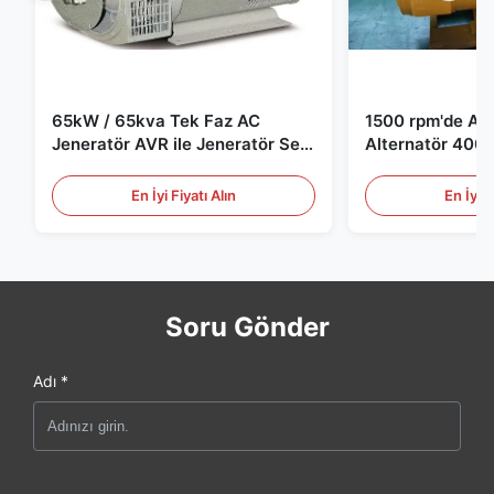
65kW / 65kva Tek Faz AC
1500 rpm'de AC 
Jeneratör AVR ile Jeneratör Set
Alternatör 400 
için
Jeneratör Set i
En İyi Fiyatı Alın
En İyi F
Soru Gönder
Adı *