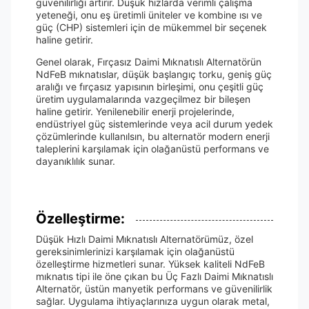
güvenilirliği artırır. Düşük hızlarda verimli çalışma
yeteneği, onu eş üretimli üniteler ve kombine ısı ve
güç (CHP) sistemleri için de mükemmel bir seçenek
haline getirir.
Genel olarak, Fırçasız Daimi Mıknatıslı Alternatörün
NdFeB mıknatıslar, düşük başlangıç torku, geniş güç
aralığı ve fırçasız yapısının birleşimi, onu çeşitli güç
üretim uygulamalarında vazgeçilmez bir bileşen
haline getirir. Yenilenebilir enerji projelerinde,
endüstriyel güç sistemlerinde veya acil durum yedek
çözümlerinde kullanılsın, bu alternatör modern enerji
taleplerini karşılamak için olağanüstü performans ve
dayanıklılık sunar.
Özelleştirme:
Düşük Hızlı Daimi Mıknatıslı Alternatörümüz, özel
gereksinimlerinizi karşılamak için olağanüstü
özelleştirme hizmetleri sunar. Yüksek kaliteli NdFeB
mıknatıs tipi ile öne çıkan bu Üç Fazlı Daimi Mıknatıslı
Alternatör, üstün manyetik performans ve güvenilirlik
sağlar. Uygulama ihtiyaçlarınıza uygun olarak metal,