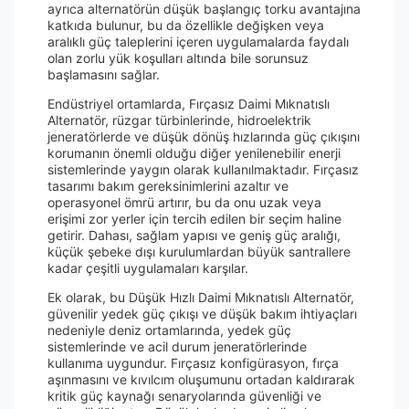
ayrıca alternatörün düşük başlangıç torku avantajına
katkıda bulunur, bu da özellikle değişken veya
aralıklı güç taleplerini içeren uygulamalarda faydalı
olan zorlu yük koşulları altında bile sorunsuz
başlamasını sağlar.
Endüstriyel ortamlarda, Fırçasız Daimi Mıknatıslı
Alternatör, rüzgar türbinlerinde, hidroelektrik
jeneratörlerde ve düşük dönüş hızlarında güç çıkışını
korumanın önemli olduğu diğer yenilenebilir enerji
sistemlerinde yaygın olarak kullanılmaktadır. Fırçasız
tasarımı bakım gereksinimlerini azaltır ve
operasyonel ömrü artırır, bu da onu uzak veya
erişimi zor yerler için tercih edilen bir seçim haline
getirir. Dahası, sağlam yapısı ve geniş güç aralığı,
küçük şebeke dışı kurulumlardan büyük santrallere
kadar çeşitli uygulamaları karşılar.
Ek olarak, bu Düşük Hızlı Daimi Mıknatıslı Alternatör,
güvenilir yedek güç çıkışı ve düşük bakım ihtiyaçları
nedeniyle deniz ortamlarında, yedek güç
sistemlerinde ve acil durum jeneratörlerinde
kullanıma uygundur. Fırçasız konfigürasyon, fırça
aşınmasını ve kıvılcım oluşumunu ortadan kaldırarak
kritik güç kaynağı senaryolarında güvenliği ve