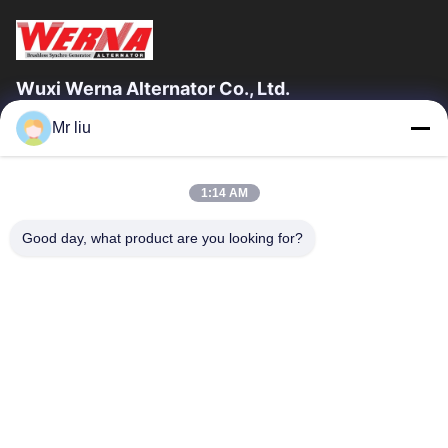
Wuxi Werna Alternator Co., Ltd.
Mr liu
Liens Rapides
À La Maison
Produits
1:14 AM
Vidéos
À Propos De Nous
Visite De L'usine
Contrôle De La Qualité
Good day, what product are you looking for?
Nous Contacter
Demandez Un Devis
Nouvelles
Nous Contacter
0086-510-88261858-303
0086-510-88260858
terry@werna.cn