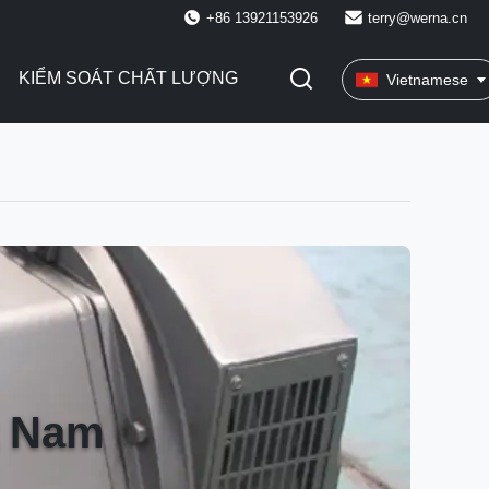
+86 13921153926
terry@werna.cn
KIỂM SOÁT CHẤT LƯỢNG
Vietnamese
t Nam