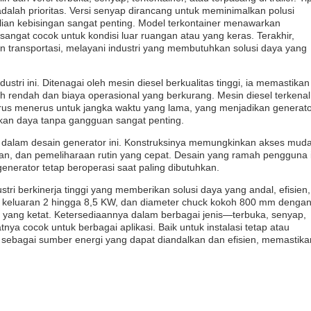
s adalah prioritas. Versi senyap dirancang untuk meminimalkan polusi
an kebisingan sangat penting. Model terkontainer menawarkan
sangat cocok untuk kondisi luar ruangan atau yang keras. Terakhir,
n transportasi, melayani industri yang membutuhkan solusi daya yang
stri ini. Ditenagai oleh mesin diesel berkualitas tinggi, ia memastikan
h rendah dan biaya operasional yang berkurang. Mesin diesel terkenal
us menerus untuk jangka waktu yang lama, yang menjadikan generat
asokan daya tanpa gangguan sangat penting.
 dalam desain generator ini. Konstruksinya memungkinkan akses mud
an, dan pemeliharaan rutin yang cepat. Desain yang ramah pengguna i
erator tetap beroperasi saat paling dibutuhkan.
tri berkinerja tinggi yang memberikan solusi daya yang andal, efisien,
ya keluaran 2 hingga 8,5 KW, dan diameter chuck kokoh 800 mm dengan
i yang ketat. Ketersediaannya dalam berbagai jenis—terbuka, senyap,
 cocok untuk berbagai aplikasi. Baik untuk instalasi tetap atau
ol sebagai sumber energi yang dapat diandalkan dan efisien, memastika