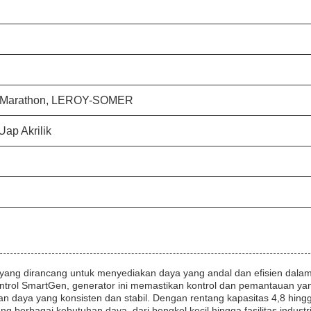
d Marathon, LEROY-SOMER
ap Akrilik
g yang dirancang untuk menyediakan daya yang andal dan efisien dala
ontrol SmartGen, generator ini memastikan kontrol dan pemantauan ya
ran daya yang konsisten dan stabil. Dengan rentang kapasitas 4,8 hing
berbagai kebutuhan daya, dari bengkel kecil hingga fasilitas industr