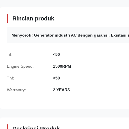
Rincian produk
Menyoroti:
Generator industri AC dengan garansi
,
Eksitasi 
Tif:
<50
Engine Speed:
1500RPM
Thf:
<50
Warrantry:
2 YEARS
Deskripsi Produk