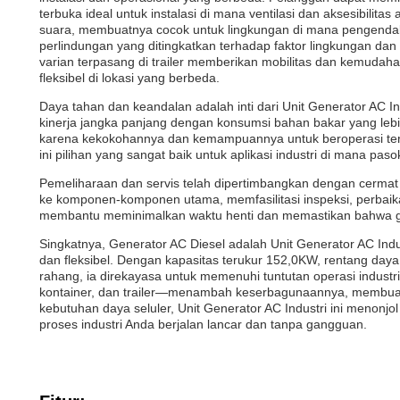
terbuka ideal untuk instalasi di mana ventilasi dan aksesibilita
suara, membuatnya cocok untuk lingkungan di mana pengendali
perlindungan yang ditingkatkan terhadap faktor lingkungan dan 
varian terpasang di trailer memberikan mobilitas dan kemudaha
fleksibel di lokasi yang berbeda.
Daya tahan dan keandalan adalah inti dari Unit Generator AC Indu
kinerja jangka panjang dengan konsumsi bahan bakar yang lebi
karena kekokohannya dan kemampuannya untuk beroperasi ter
ini pilihan yang sangat baik untuk aplikasi industri di mana p
Pemeliharaan dan servis telah dipertimbangkan dengan cermat
ke komponen-komponen utama, memfasilitasi inspeksi, perbaik
membantu meminimalkan waktu henti dan memastikan bahwa gen
Singkatnya, Generator AC Diesel adalah Unit Generator AC Indus
dan fleksibel. Dengan kapasitas terukur 152,0KW, rentang da
rahang, ia direkayasa untuk memenuhi tuntutan operasi industr
kontainer, dan trailer—menambah keserbagunaannya, membuatnya
kebutuhan daya seluler, Unit Generator AC Industri ini menonj
proses industri Anda berjalan lancar dan tanpa gangguan.