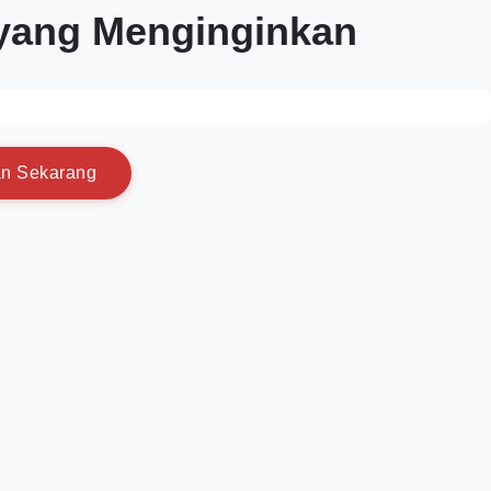
 yang Menginginkan
a
n
S
e
k
a
r
a
n
g