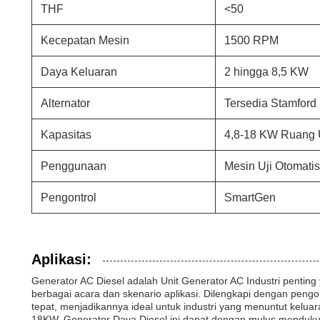
THF
<50
Kecepatan Mesin
1500 RPM
Daya Keluaran
2 hingga 8,5 KW
Alternator
Tersedia Stamfor
Kapasitas
4,8-18 KW Ruang U
Penggunaan
Mesin Uji Otomatis
Pengontrol
SmartGen
Aplikasi:
Generator AC Diesel adalah Unit Generator AC Industri pentin
berbagai acara dan skenario aplikasi. Dilengkapi dengan peng
tepat, menjadikannya ideal untuk industri yang menuntut kelua
18KW, Generator Daya Diesel ini dapat dengan mulus mendukung 