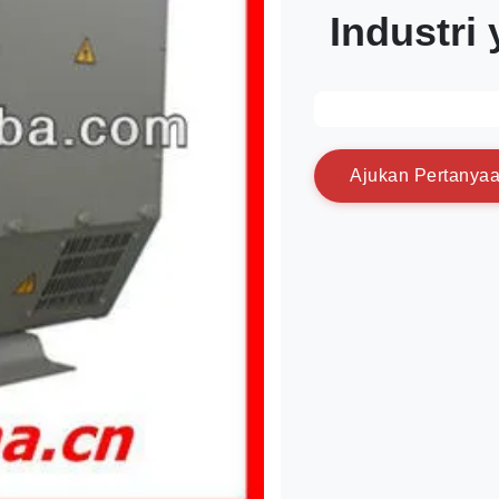
Industri
A
j
u
k
a
n
P
e
r
t
a
n
y
a