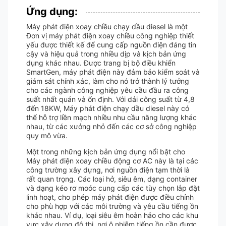
Ứng dụng:
Máy phát điện xoay chiều chạy dầu diesel là một
Đơn vị máy phát điện xoay chiều công nghiệp thiết
yếu được thiết kế để cung cấp nguồn điện đáng tin
cậy và hiệu quả trong nhiều dịp và kịch bản ứng
dụng khác nhau. Được trang bị bộ điều khiển
SmartGen, máy phát điện này đảm bảo kiểm soát và
giám sát chính xác, làm cho nó trở thành lý tưởng
cho các ngành công nghiệp yêu cầu đầu ra công
suất nhất quán và ổn định. Với dải công suất từ 4,8
đến 18KW, Máy phát điện chạy dầu diesel này có
thể hỗ trợ liền mạch nhiều nhu cầu năng lượng khác
nhau, từ các xưởng nhỏ đến các cơ sở công nghiệp
quy mô vừa.
Một trong những kịch bản ứng dụng nổi bật cho
Máy phát điện xoay chiều động cơ AC này là tại các
công trường xây dựng, nơi nguồn điện tạm thời là
rất quan trọng. Các loại hở, siêu êm, dạng container
và dạng kéo rơ moóc cung cấp các tùy chọn lắp đặt
linh hoạt, cho phép máy phát điện được điều chỉnh
cho phù hợp với các môi trường và yêu cầu tiếng ồn
khác nhau. Ví dụ, loại siêu êm hoàn hảo cho các khu
vực xây dựng đô thị, nơi ô nhiễm tiếng ồn cần được