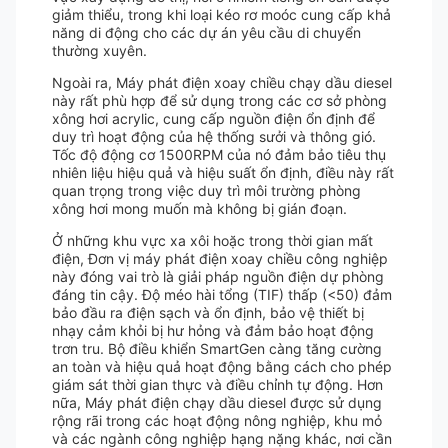
giảm thiểu, trong khi loại kéo rơ moóc cung cấp khả
năng di động cho các dự án yêu cầu di chuyển
thường xuyên.
Ngoài ra, Máy phát điện xoay chiều chạy dầu diesel
này rất phù hợp để sử dụng trong các cơ sở phòng
xông hơi acrylic, cung cấp nguồn điện ổn định để
duy trì hoạt động của hệ thống sưởi và thông gió.
Tốc độ động cơ 1500RPM của nó đảm bảo tiêu thụ
nhiên liệu hiệu quả và hiệu suất ổn định, điều này rất
quan trọng trong việc duy trì môi trường phòng
xông hơi mong muốn mà không bị gián đoạn.
Ở những khu vực xa xôi hoặc trong thời gian mất
điện, Đơn vị máy phát điện xoay chiều công nghiệp
này đóng vai trò là giải pháp nguồn điện dự phòng
đáng tin cậy. Độ méo hài tổng (TIF) thấp (<50) đảm
bảo đầu ra điện sạch và ổn định, bảo vệ thiết bị
nhạy cảm khỏi bị hư hỏng và đảm bảo hoạt động
trơn tru. Bộ điều khiển SmartGen càng tăng cường
an toàn và hiệu quả hoạt động bằng cách cho phép
giám sát thời gian thực và điều chỉnh tự động. Hơn
nữa, Máy phát điện chạy dầu diesel được sử dụng
rộng rãi trong các hoạt động nông nghiệp, khu mỏ
và các ngành công nghiệp hạng nặng khác, nơi cần