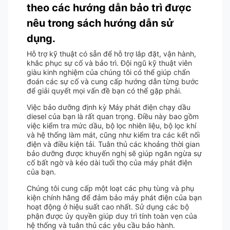
theo các hướng dẫn bảo trì được
nêu trong sách hướng dẫn sử
dụng.
Hỗ trợ kỹ thuật có sẵn để hỗ trợ lắp đặt, vận hành,
khắc phục sự cố và bảo trì. Đội ngũ kỹ thuật viên
giàu kinh nghiệm của chúng tôi có thể giúp chẩn
đoán các sự cố và cung cấp hướng dẫn từng bước
để giải quyết mọi vấn đề bạn có thể gặp phải.
Việc bảo dưỡng định kỳ Máy phát điện chạy dầu
diesel của bạn là rất quan trọng. Điều này bao gồm
việc kiểm tra mức dầu, bộ lọc nhiên liệu, bộ lọc khí
và hệ thống làm mát, cũng như kiểm tra các kết nối
điện và điều kiện tải. Tuân thủ các khoảng thời gian
bảo dưỡng được khuyến nghị sẽ giúp ngăn ngừa sự
cố bất ngờ và kéo dài tuổi thọ của máy phát điện
của bạn.
Chúng tôi cung cấp một loạt các phụ tùng và phụ
kiện chính hãng để đảm bảo máy phát điện của bạn
hoạt động ở hiệu suất cao nhất. Sử dụng các bộ
phận được ủy quyền giúp duy trì tính toàn vẹn của
hệ thống và tuân thủ các yêu cầu bảo hành.