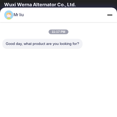
Wuxi Werna Alternator Co., Ltd.
Mr liu
Liên Kết Nhanh
Nhà
Sản Phẩm
11:17 PM
Video
Về Chúng Tôi
Chuyến Tham Quan Nhà Máy
Kiểm Soát Chất Lượng
Good day, what product are you looking for?
Liên Hệ Với Chúng Tôi
Yêu Cầu Đặt Giá
Tin Tức
Liên Hệ Với Chúng Tôi
0086-510-88261858-303
0086-510-88260858
terry@werna.cn