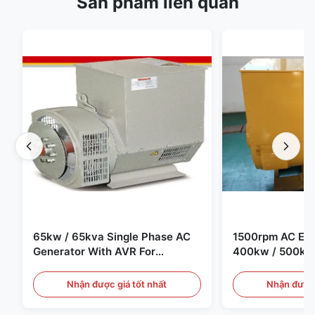
Sản phẩm liên quan
65kw / 65kva Single Phase AC
1500rpm AC Elec
Generator With AVR For
400kw / 500kv
Generator Set
Generator Set
Nhận được giá tốt nhất
Nhận được 