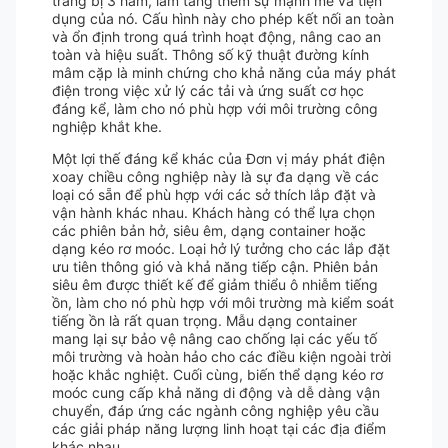
trang bị 3 hàm, làm tăng thêm sự mạnh mẽ và tiện
dụng của nó. Cấu hình này cho phép kết nối an toàn
và ổn định trong quá trình hoạt động, nâng cao an
toàn và hiệu suất. Thông số kỹ thuật đường kính
mâm cặp là minh chứng cho khả năng của máy phát
điện trong việc xử lý các tải và ứng suất cơ học
đáng kể, làm cho nó phù hợp với môi trường công
nghiệp khắt khe.
Một lợi thế đáng kể khác của Đơn vị máy phát điện
xoay chiều công nghiệp này là sự đa dạng về các
loại có sẵn để phù hợp với các sở thích lắp đặt và
vận hành khác nhau. Khách hàng có thể lựa chọn
các phiên bản hở, siêu êm, dạng container hoặc
dạng kéo rơ moóc. Loại hở lý tưởng cho các lắp đặt
ưu tiên thông gió và khả năng tiếp cận. Phiên bản
siêu êm được thiết kế để giảm thiểu ô nhiễm tiếng
ồn, làm cho nó phù hợp với môi trường mà kiểm soát
tiếng ồn là rất quan trọng. Mẫu dạng container
mang lại sự bảo vệ nâng cao chống lại các yếu tố
môi trường và hoàn hảo cho các điều kiện ngoài trời
hoặc khắc nghiệt. Cuối cùng, biến thể dạng kéo rơ
moóc cung cấp khả năng di động và dễ dàng vận
chuyển, đáp ứng các ngành công nghiệp yêu cầu
các giải pháp năng lượng linh hoạt tại các địa điểm
khác nhau.