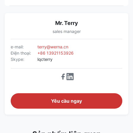
Mr. Terry
sales manager
e-mail:
terry@werna.cn
Điện thoại:
+86 13921153926
Skype:
lqcterry
Yêu cầu ngay