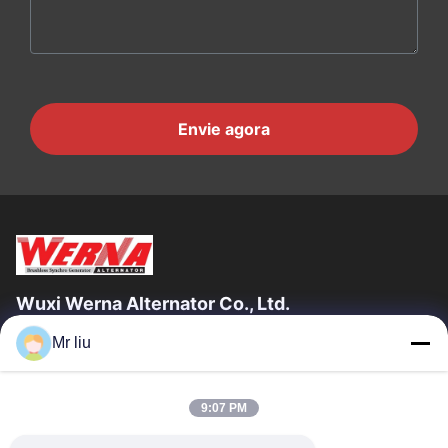
Envie agora
Wuxi Werna Alternator Co., Ltd.
Mr liu
Links Rápidos
Para Casa
Produtos
9:07 PM
Vídeos
Sobre Nós
Visita À Fábrica
Controle De Qualidade