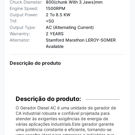
Chuck Diameter:
800(chunk With 3 Jaws)mm
Engine Speed:
1500RPM
Output Power:
2 To 8.5 KW
Thf:
<50
Output Type:
AC (Alternating Current)
Warrantry:
2 YEARS
Alternator:
Stamford Marathon LEROY-SOMER
Available
Descrição do produto
Descrição do produto:
O Gerador Diesel AC é uma unidade de gerador de
CA industrial robusta e confiável projetada para
atender às exigentes exigências de energia de
várias aplicações industriais.Este gerador garante
uma potência constante e eficiente, tornando-se
uma escolha ideal para empresas e indústrias que