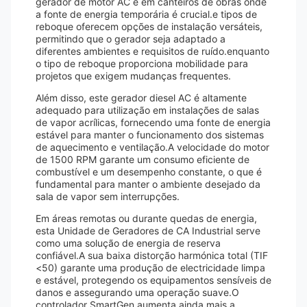
gerador de motor AC é em canteiros de obras onde
a fonte de energia temporária é crucial.e tipos de
reboque oferecem opções de instalação versáteis,
permitindo que o gerador seja adaptado a
diferentes ambientes e requisitos de ruído.enquanto
o tipo de reboque proporciona mobilidade para
projetos que exigem mudanças frequentes.
Além disso, este gerador diesel AC é altamente
adequado para utilização em instalações de salas
de vapor acrílicas, fornecendo uma fonte de energia
estável para manter o funcionamento dos sistemas
de aquecimento e ventilação.A velocidade do motor
de 1500 RPM garante um consumo eficiente de
combustível e um desempenho constante, o que é
fundamental para manter o ambiente desejado da
sala de vapor sem interrupções.
Em áreas remotas ou durante quedas de energia,
esta Unidade de Geradores de CA Industrial serve
como uma solução de energia de reserva
confiável.A sua baixa distorção harmónica total (TIF
<50) garante uma produção de electricidade limpa
e estável, protegendo os equipamentos sensíveis de
danos e assegurando uma operação suave.O
controlador SmartGen aumenta ainda mais a