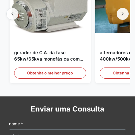
gerador de C.A. da fase
alternadores elé
65kw/65kva monofásica com
400kw/500kva 
AVR para o grupo de gerador de
para o grupo de
Cummins
Obtenha o melhor preço
Obtenha o 
Enviar uma Consulta
nome *