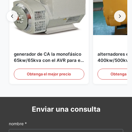
generador de CA la monofásico
alternadores el
65kw/65kva con el AVR para el
400kw/500kva 
sistema de generador de
1500rpm para el
generador de 
Obtenga el mejor precio
Obtenga el 
Enviar una consulta
nombre *