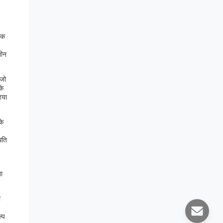
िक
शीन
 जो
के
िया
के
िति
ा
ो
्प