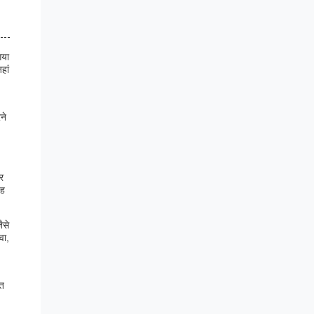
गया
हां
ने
र
यह
ैसे
वा,
ित