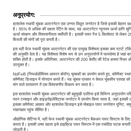
अनुप्रयोग:
ब्रशलेस स्थायी चुंबक अल्टरनेटर एक उन्नत विद्युत जनरेटर है जिसे इसकी बेहतर दक्
है। 95% से अधिक की दक्षता रेटिंग के साथ, यह अल्टरनेटर न्यूनतम ऊर्जा हानि सुन
ऊर्जा संरक्षण और विश्वसनीयता सर्वोपरि है। इसकी पावर रेंज 5 किलोवाट से लेकर 20
बिजली की मांगों को पूरा करती है।
इस थ्री फेज स्थायी चुंबक अल्टरनेटर की एक प्रमुख विशेषता इसका कम स्टार्ट टॉर्क
की अनुमति देता है। यह विशेषता विशेष रूप से उन अनुप्रयोगों में फायदेमंद है जहां ब
शक्ति होती है। इसके अतिरिक्त, अल्टरनेटर की 200 केवीए की रेटेड क्षमता स्थिर औ
उपयुक्त है।
NdFeB (नियओडीमियम आयरन बोरॉन) चुम्बकों का उपयोग करते हुए, कॉम्पैक्ट स्थायी
कॉम्पैक्ट डिजाइन में योगदान करते हैं। यह चुंबक प्रकार न केवल चुंबकीय प्रवाह क
मांग वाले वातावरण में एक विश्वसनीय विकल्प बन जाता है।
इस ब्रशलेस स्थायी चुंबक अल्टरनेटर की बहुमुखी प्रतिभा इसे विभिन्न अनुप्रयोग पर
पवन टरबाइन और हाइड्रोइलेक्ट्रिक जनरेटर में उपयोग किया जाता है, जहां इसकी उच्
इसका कॉम्पैक्ट आकार और ब्रशलेस डिजाइन इसे मोबाइल पावर जनरेशन यूनिट, समुद्री
रखरखाव पहुंच सीमित है।
औद्योगिक सेटिंग्स में, थ्री फेज स्थायी चुंबक अल्टरनेटर बैकअप पावर सिस्टम के ल
करता है। इसकी उच्च दक्षता इसे हाइब्रिड पावर सिस्टम में एक पसंदीदा घटक बनाती ह
जोड़ती है।