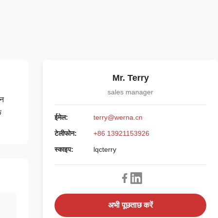
Mr. Terry
sales manager
इन
क
ईमेल:
terry@werna.cn
टेलीफोन:
+86 13921153926
स्काइप:
lqcterry
अभी पूछताछ करें