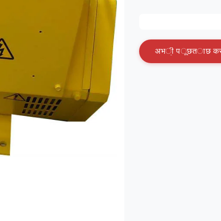
अ
भ
ी
प
ू
छ
त
ा
छ
क