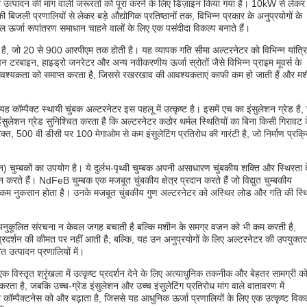
ी उत्पादन की मांग वाली जरूरतों को पूरा करने के लिए डिज़ाइन किया गया है। 10kW से लेकर
जली प्रणालियों से लेकर बड़े औद्योगिक प्रतिष्ठानों तक, विभिन्न प्रकार के अनुप्रयोगों के
र्जा रूपांतरण समाधान चाहने वालों के लिए एक पसंदीदा विकल्प बनाते हैं।
 है, जो 20 से 900 आरपीएम तक होती है। यह व्यापक गति सीमा अल्टरनेटर को विभिन्न यांत्र
न टरबाइन, हाइड्रो जनरेटर और अन्य नवीकरणीय ऊर्जा स्रोतों जैसे विभिन्न प्राइम मूवर्स के
आवश्यकता को समाप्त करता है, जिससे रखरखाव की आवश्यकताएं काफी कम हो जाती हैं और म
र यह कॉम्पैक्ट स्थायी चुंबक अल्टरनेटर इस पहलू में उत्कृष्ट है। इसमें एच का इंसुलेशन ग्रेड है,
लेशन ग्रेड सुनिश्चित करता है कि अल्टरनेटर कठोर थर्मल स्थितियों का बिना किसी गिरावट 
त, 500 वी डीसी पर 100 मेगाओम से कम इंसुलेटिंग प्रतिरोध की गारंटी है, जो निर्माण प्रक्र
चुम्बकों का उपयोग है। ये दुर्लभ-पृथ्वी चुम्बक अपनी असाधारण चुंबकीय शक्ति और स्थिरता 
दान करते हैं। NdFeB चुम्बक एक मजबूत चुंबकीय क्षेत्र प्रदान करते हैं जो विद्युत चुम्बकीय
और कम नुकसान होता है। उनके मजबूत चुंबकीय गुण अल्टरनेटर को अस्थिर लोड और गति की स्थ
अनुकूलित संरचना न केवल जगह बचाती है बल्कि मशीन के समग्र वजन को भी कम करती है,
दर्शन की कीमत पर नहीं आती है; बल्कि, यह उन अनुप्रयोगों के लिए अल्टरनेटर की उपयुक्तत
ित उत्पादन प्रणालियों में।
ी एक विस्तृत श्रृंखला में उत्कृष्ट प्रदर्शन देने के लिए अत्याधुनिक तकनीक और बेहतर सामग्री क
ता है, जबकि उच्च-ग्रेड इंसुलेशन और उच्च इंसुलेटिंग प्रतिरोध मांग वाले वातावरण में
कॉम्पैक्टनेस को और बढ़ाता है, जिससे यह आधुनिक ऊर्जा प्रणालियों के लिए एक उत्कृष्ट विकल