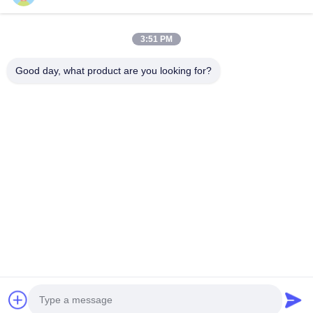
À La Maison
Produits
3:51 PM
Vidéos
À Propos De Nous
Visite De L'usine
Contrôle De La Qualité
Good day, what product are you looking for?
Nous Contacter
Demandez Un Devis
Nouvelles
Nous Contacter
0086-510-88261858-303
0086-510-88260858
terry@werna.cn
Droit d'auteur © 2014-2026 Wuxi Werna Alternator Co., Ltd.. Tout. Les
droits sont réservés.