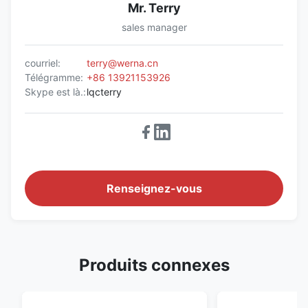
Mr. Terry
sales manager
courriel:
terry@werna.cn
Télégramme:
+86 13921153926
Skype est là.:
lqcterry
Renseignez-vous
Produits connexes