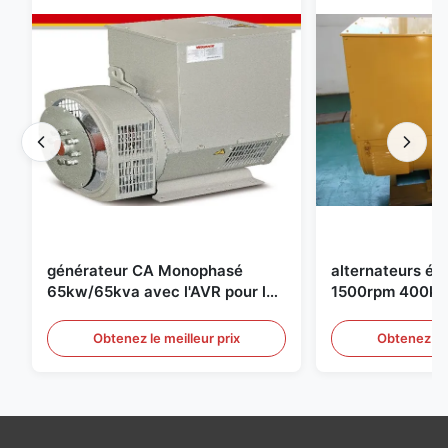
générateur CA Monophasé
alternateurs éle
65kw/65kva avec l'AVR pour le
1500rpm 400kw
groupe électrogène de
groupe électro
Obtenez le meilleur prix
Obtenez le 