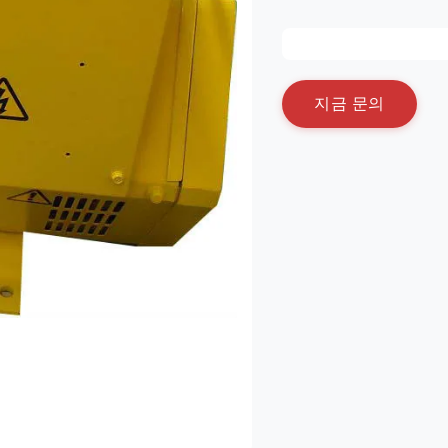
지
금
문
의