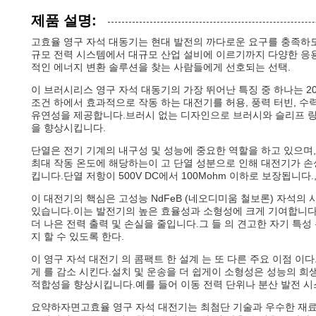
제품 설명:
고효율 영구 자석 대동기는 현대 발전의 까다로운 요구를 충족하도록
규모 전력 시스템에서 대규모 산업 설비에 이르기까지 다양한 응
적인 에너지 변환 솔루션을 찾는 사람들에게 선호되는 선택.
이 브러시리스 영구 자석 대동기의 가장 뛰어난 특징 중 하나는 20
조건 하에서 효과적으로 작동 하는 대전기를 허용, 풍력 터빈, 수
유연성을 제공합니다.브러시 없는 디자인으로 브러시와 슬리프 링
을 향상시킵니다.
단열은 전기 기계의 내구성 및 성능에 중요한 역할을 하고 있으며,
최대 작동 온도에 해당하는이 고 단열 성분으로 인해 대전기가 손
킵니다.단열 저항이 500V DC에서 100Mohm 이하로 보장됩니
이 대전기의 핵심은 고성능 NdFeB (네오디미움 철보론) 자석의
있습니다.이는 발전기의 높은 효율성과 소형성에 크게 기여합니다.
더 나은 전력 출력 및 손실을 줄입니다.그 들 의 견고한 자기 특성
지 할 수 있도록 한다.
이 영구 자석 대전기 의 콤팩트 한 설계 는 또 다른 주요 이점 이다.
게 를 감소 시킨다.설치 및 운송을 더 쉽게이 소형성은 성능의 
적합성을 향상시킵니다.예를 들어 이동 전력 단위나 분산 발전 시
요약하자면고효율 영구 자석 대전기는 최첨단 기술과 우수한 재료