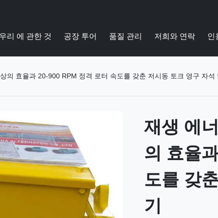
우리 에 관한 것
공장 투어
품질 관리
저희와 연락
인
상의 효율과 20-900 RPM 정격 로터 속도를 갖춘 저시동 토크 영구 자석
재생 에너
의 효율과 
도를 갖춘
기