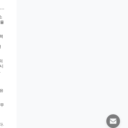
소
효율
입력
명
의
상시
.
 유
 무
기
다.