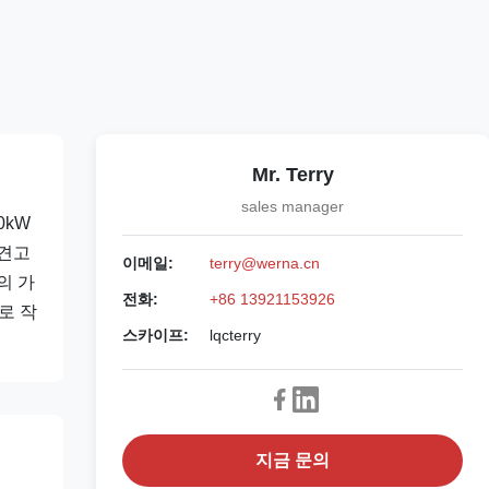
Mr. Terry
sales manager
0kW
 견고
이메일:
terry@werna.cn
의 가
전화:
+86 13921153926
로 작
스카이프:
lqcterry
지금 문의