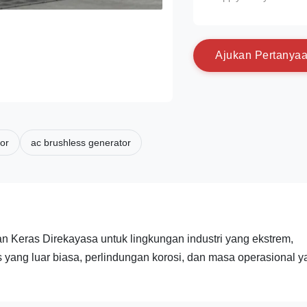
A
j
u
k
a
n
P
e
r
t
a
n
y
a
or
ac brushless generator
an Keras Direkayasa untuk lingkungan industri yang ekstrem,
s yang luar biasa, perlindungan korosi, dan masa operasional 