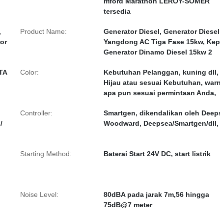
mford Marathon LEROY-SOMER
tersedia
,
Product Name:
Generator Diesel, Generator Diesel
tor
Yangdong AC Tiga Fase 15kw, Kep
Generator Dinamo Diesel 15kw 2
TA
Color:
Kebutuhan Pelanggan, kuning dll,
Hijau atau sesuai Kebutuhan, war
apa pun sesuai permintaan Anda,
Controller:
Smartgen, dikendalikan oleh Deep
/
Woodward, Deepsea/Smartgen/dll, 
Starting Method:
Baterai Start 24V DC, start listrik
Noise Level:
80dBA pada jarak 7m,56 hingga
75dB@7 meter