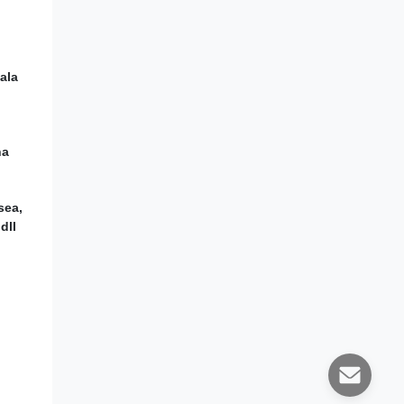
ala
na
sea,
dll