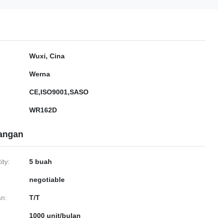
Wuxi, Cina
Werna
CE,ISO9001,SASO
WR162D
gangan
ty:
5 buah
negotiable
n:
T/T
1000 unit/bulan