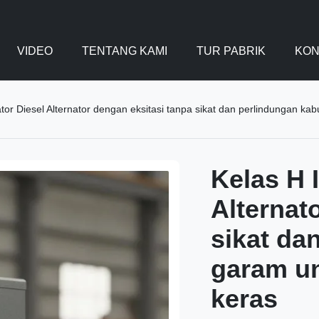
VIDEO
TENTANG KAMI
TUR PABRIK
KON
tor Diesel Alternator dengan eksitasi tanpa sikat dan perlindungan ka
Kelas H 
Alternat
sikat da
garam un
keras