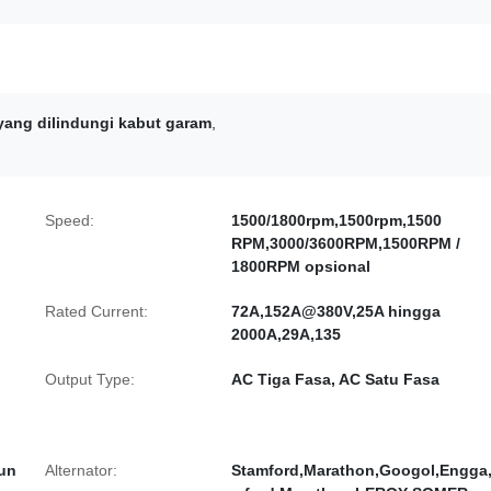
 yang dilindungi kabut garam
,
Speed:
1500/1800rpm,1500rpm,1500
RPM,3000/3600RPM,1500RPM /
1800RPM opsional
Rated Current:
72A,152A@380V,25A hingga
2000A,29A,135
Output Type:
AC Tiga Fasa, AC Satu Fasa
hun
Alternator:
Stamford,Marathon,Googol,Engga