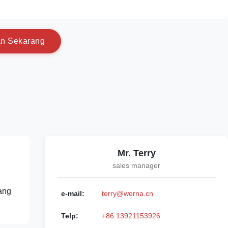
a
n
S
e
k
a
r
a
n
g
Mr. Terry
sales manager
yang
e-mail:
terry@werna.cn
Telp:
+86 13921153926