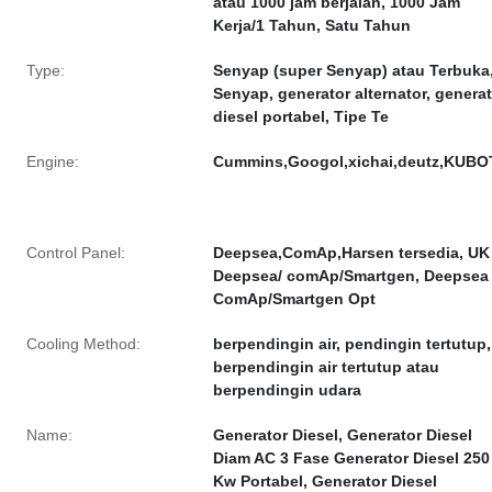
atau 1000 jam berjalan, 1000 Jam
Kerja/1 Tahun, Satu Tahun
Type:
Senyap (super Senyap) atau Terbuka
Senyap, generator alternator, genera
diesel portabel, Tipe Te
Engine:
Cummins,Googol,xichai,deutz,KUBO
Control Panel:
Deepsea,ComAp,Harsen tersedia, UK
Deepsea/ comAp/Smartgen, Deepsea 
ComAp/Smartgen Opt
Cooling Method:
berpendingin air, pendingin tertutup,
berpendingin air tertutup atau
berpendingin udara
Name:
Generator Diesel, Generator Diesel
Diam AC 3 Fase Generator Diesel 250
Kw Portabel, Generator Diesel