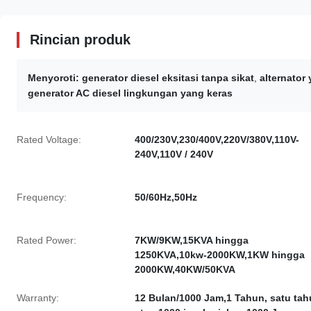
Rincian produk
Menyoroti:
generator diesel eksitasi tanpa sikat
,
alternator
generator AC diesel lingkungan yang keras
Rated Voltage:
400/230V,230/400V,220V/380V,110V-
240V,110V / 240V
Frequency:
50/60Hz,50Hz
Rated Power:
7KW/9KW,15KVA hingga
1250KVA,10kw-2000KW,1KW hingga
2000KW,40KW/50KVA
Warranty:
12 Bulan/1000 Jam,1 Tahun, satu ta