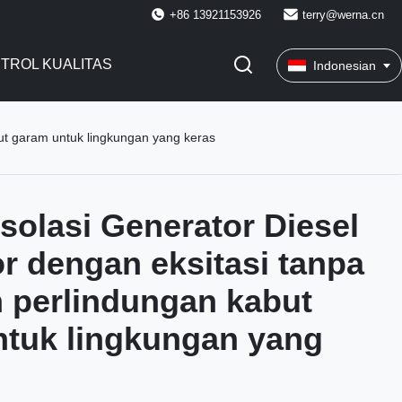
+86 13921153926
terry@werna.cn
TROL KUALITAS
Indonesian
but garam untuk lingkungan yang keras
Isolasi Generator Diesel
or dengan eksitasi tanpa
n perlindungan kabut
tuk lingkungan yang