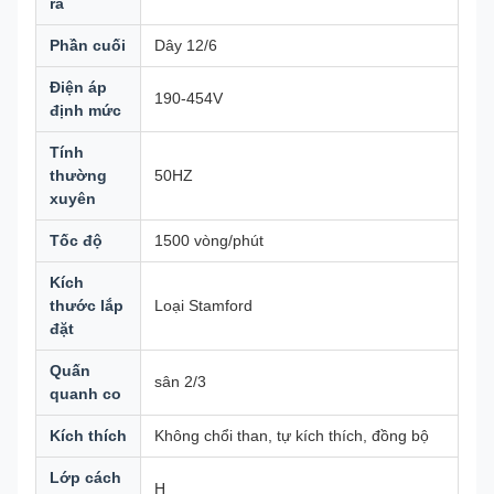
ra
Phần cuối
Dây 12/6
Điện áp
190-454V
định mức
Tính
thường
50HZ
xuyên
Tốc độ
1500 vòng/phút
Kích
thước lắp
Loại Stamford
đặt
Quấn
sân 2/3
quanh co
Kích thích
Không chổi than, tự kích thích, đồng bộ
Lớp cách
H