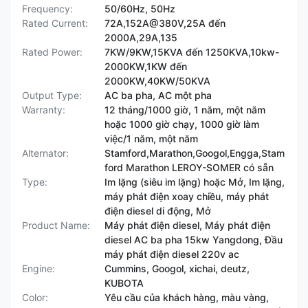
Frequency:
50/60Hz, 50Hz
Rated Current:
72A,152A@380V,25A đến
2000A,29A,135
Rated Power:
7KW/9KW,15KVA đến 1250KVA,10kw-
2000KW,1KW đến
2000KW,40KW/50KVA
Output Type:
AC ba pha, AC một pha
Warranty:
12 tháng/1000 giờ, 1 năm, một năm
hoặc 1000 giờ chạy, 1000 giờ làm
việc/1 năm, một năm
Alternator:
Stamford,Marathon,Googol,Engga,Stam
ford Marathon LEROY-SOMER có sẵn
Type:
Im lặng (siêu im lặng) hoặc Mở, Im lặng,
máy phát điện xoay chiều, máy phát
điện diesel di động, Mở
Product Name:
Máy phát điện diesel, Máy phát điện
diesel AC ba pha 15kw Yangdong, Đầu
máy phát điện diesel 220v ac
Engine:
Cummins, Googol, xichai, deutz,
KUBOTA
Color:
Yêu cầu của khách hàng, màu vàng,