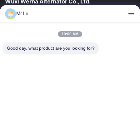
Wuxi Werna Alternator Co., Ltd.
Mr liu
Liên Kết Nhanh
Nhà
Sản Phẩm
10:00 AM
Video
Về Chúng Tôi
Chuyến Tham Quan Nhà Máy
Kiểm Soát Chất Lượng
Good day, what product are you looking for?
Liên Hệ Với Chúng Tôi
Yêu Cầu Đặt Giá
Tin Tức
Liên Hệ Với Chúng Tôi
0086-510-88261858-303
0086-510-88260858
terry@werna.cn