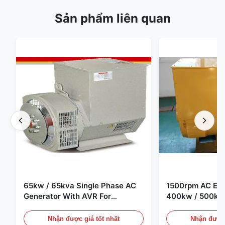
Sản phẩm liên quan
65kw / 65kva Single Phase AC
1500rpm AC Elec
Generator With AVR For
400kw / 500kv
Generator Set
Generator Set
Nhận được giá tốt nhất
Nhận được 