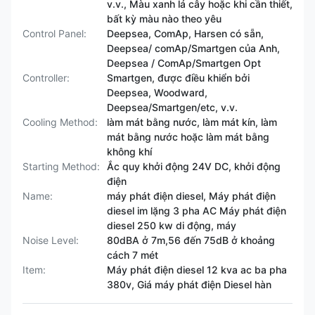
v.v., Màu xanh lá cây hoặc khi cần thiết,
bất kỳ màu nào theo yêu
Control Panel:
Deepsea, ComAp, Harsen có sẵn,
Deepsea/ comAp/Smartgen của Anh,
Deepsea / ComAp/Smartgen Opt
Controller:
Smartgen, được điều khiển bởi
Deepsea, Woodward,
Deepsea/Smartgen/etc, v.v.
Cooling Method:
làm mát bằng nước, làm mát kín, làm
mát bằng nước hoặc làm mát bằng
không khí
Starting Method:
Ắc quy khởi động 24V DC, khởi động
điện
Name:
máy phát điện diesel, Máy phát điện
diesel im lặng 3 pha AC Máy phát điện
diesel 250 kw di động, máy
Noise Level:
80dBA ở 7m,56 đến 75dB ở khoảng
cách 7 mét
Item:
Máy phát điện diesel 12 kva ac ba pha
380v, Giá máy phát điện Diesel hàn