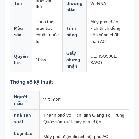
máy biến
Tên
thương
WERNA
thế
hiệu
Theo thẻ
Máy phát điện
Màu
màu tiêu
Tính
kích thích đồng
sắc
chuẩn quốc
năng
bộ không chổi
tế
than AC
Giấy
Quyền
CE, ISO9001,
10kw
chứng
lực
SASO
nhận
Thông số kỹ thuật
Người
WR162D
mẫu
nhà sản
Thành phố Vô Tích, tỉnh Giang Tô, Trung
xuất
Quốc sản xuất máy phát điện
Loại đầu
Máy phát điện diesel một pha AC