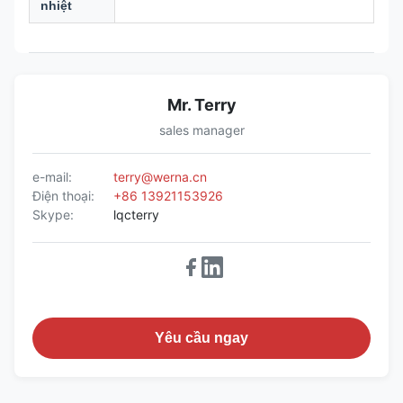
nhiệt
Mr. Terry
sales manager
e-mail:
terry@werna.cn
Điện thoại:
+86 13921153926
Skype:
lqcterry
Yêu cầu ngay