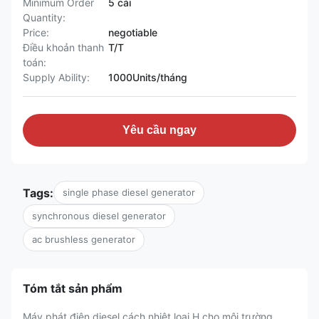
Minimum Order
5 cái
Quantity:
Price:
negotiable
Điều khoản thanh
T/T
toán:
Supply Ability:
1000Units/tháng
Yêu cầu ngay
Tags:
single phase diesel generator
synchronous diesel generator
ac brushless generator
Tóm tắt sản phẩm
Máy phát điện diesel cách nhiệt loại H cho môi trường