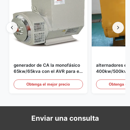
generador de CA la monofásico
alternadores el
65kw/65kva con el AVR para el
400kw/500kva 
sistema de generador de
1500rpm para el
generador de 
Obtenga el mejor precio
Obtenga el 
Enviar una consulta