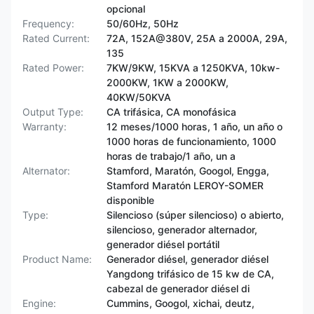
opcional
Frequency:
50/60Hz, 50Hz
Rated Current:
72A, 152A@380V, 25A a 2000A, 29A,
135
Rated Power:
7KW/9KW, 15KVA a 1250KVA, 10kw-
2000KW, 1KW a 2000KW,
40KW/50KVA
Output Type:
CA trifásica, CA monofásica
Warranty:
12 meses/1000 horas, 1 año, un año o
1000 horas de funcionamiento, 1000
horas de trabajo/1 año, un a
Alternator:
Stamford, Maratón, Googol, Engga,
Stamford Maratón LEROY-SOMER
disponible
Type:
Silencioso (súper silencioso) o abierto,
silencioso, generador alternador,
generador diésel portátil
Product Name:
Generador diésel, generador diésel
Yangdong trifásico de 15 kw de CA,
cabezal de generador diésel di
Engine:
Cummins, Googol, xichai, deutz,