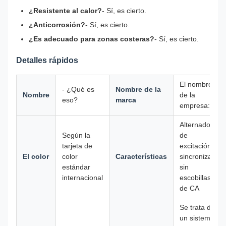
¿Resistente al calor?
- Sí, es cierto.
¿Anticorrosión?
- Sí, es cierto.
¿Es adecuado para zonas costeras?
- Sí, es cierto.
Detalles rápidos
El nombre
- ¿Qué es
Nombre de la
Nombre
de la
eso?
marca
empresa:
Alternador
Según la
de
tarjeta de
excitación
El color
color
Características
sincronizada
estándar
sin
internacional
escobillas
de CA
Se trata de
un sistema