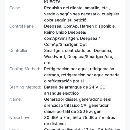
KUBOTA
Color:
Requisito del cliente, amarillo, etc.,
verde o según sea necesario, cualquier
color según su petició
Control Panel:
Deepsea, ComAp, Harsen disponible,
Reino Unido Deepsea/
comAp/Smartgen, Deepsea /
ComAp/Smartgen Opt
Controller:
Smartgen, controlado por Deepsea,
Woodward, Deepsea/Smartgen/etc,
etc.
Cooling Method:
Refrigeración por agua, refrigeración
cerrada, refrigeración por agua cerrada
o refrigeración por ai
Starting Method:
Batería de arranque de 24 V CC,
arranque eléctrico
Name:
Generador diésel, generador diésel
silencioso trifásico CA, generador
diésel portátil de 250 kw, gen
Noise Level:
80 dBA a 7 m, 56 a 75 dB a 7 metros
de distancia
Item:
Generador diésel de 12 kva CA trifásico