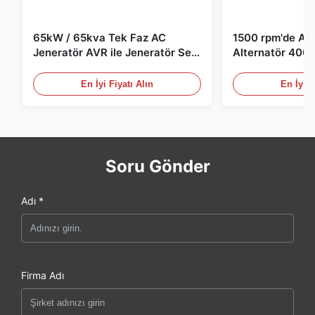
65kW / 65kva Tek Faz AC
1500 rpm'de AC 
Jeneratör AVR ile Jeneratör Set
Alternatör 400 
için
Jeneratör Set i
En İyi Fiyatı Alın
En İyi F
Soru Gönder
Adı *
Firma Adı