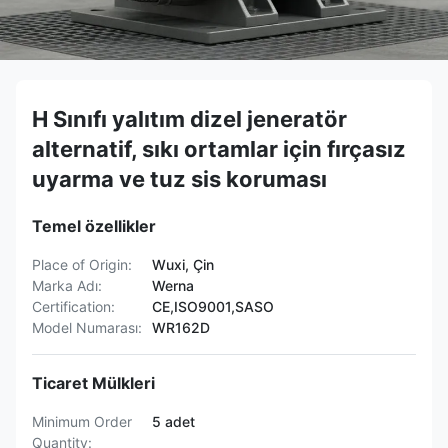
H Sınıfı yalıtım dizel jeneratör
alternatif, sıkı ortamlar için fırçasız
uyarma ve tuz sis koruması
Temel özellikler
Place of Origin:
Wuxi, Çin
Marka Adı:
Werna
Certification:
CE,ISO9001,SASO
Model Numarası:
WR162D
Ticaret Mülkleri
Minimum Order
5 adet
Quantity: