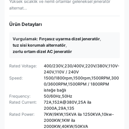
Yüksek sıcaklık ve nemli ortamlar geleneksel jeneratör
alternat...
Ürün Detayları
Vurgulamak:
Fırçasız uyarma dizel jeneratör
,
tuz sisi korumalı alternatör
,
zorlu ortam dizel AC jeneratör
Rated Voltage:
400/230V,230/400V,220V/380V,110V-
240V,110V / 240V
Speed:
1500/1800rpm,1500rpm,1500RPM,300
0/3600RPM,1500RPM / 1800RPM
isteğe bağlı
Frequency:
50/60Hz,50Hz
Rated Current:
72A,152A@380V,25A ila
2000A,29A,135
Rated Power:
7KW/9KW,15KVA ila 1250KVA,10kw-
2000KW,1KW ila
2000KW,40KW/50KVA