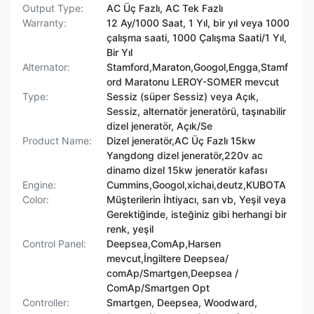
Output Type:
AC Üç Fazlı, AC Tek Fazlı
Warranty:
12 Ay/1000 Saat, 1 Yıl, bir yıl veya 1000
çalışma saati, 1000 Çalışma Saati/1 Yıl,
Bir Yıl
Alternator:
Stamford,Maraton,Googol,Engga,Stamf
ord Maratonu LEROY-SOMER mevcut
Type:
Sessiz (süper Sessiz) veya Açık,
Sessiz, alternatör jeneratörü, taşınabilir
dizel jeneratör, Açık/Se
Product Name:
Dizel jeneratör,AC Üç Fazlı 15kw
Yangdong dizel jeneratör,220v ac
dinamo dizel 15kw jeneratör kafası
Engine:
Cummins,Googol,xichai,deutz,KUBOTA
Color:
Müşterilerin İhtiyacı, sarı vb, Yeşil veya
Gerektiğinde, isteğiniz gibi herhangi bir
renk, yeşil
Control Panel:
Deepsea,ComAp,Harsen
mevcut,İngiltere Deepsea/
comAp/Smartgen,Deepsea /
ComAp/Smartgen Opt
Controller:
Smartgen, Deepsea, Woodward,