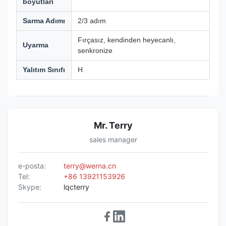
boyutları
Sarma Adımı
2/3 adım
Fırçasız, kendinden heyecanlı,
Uyarma
senkronize
Yalıtım Sınıfı
H
Mr. Terry
sales manager
e-posta:
terry@werna.cn
Tel:
+86 13921153926
Skype:
lqcterry