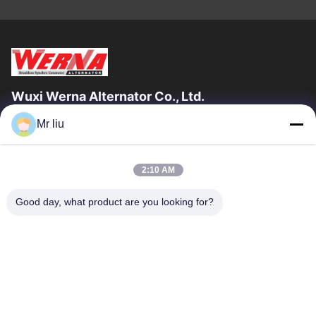
Wuxi Werna Alternator Co., Ltd.
Mr liu
Hızlı Bağlantılar
Evde
Ürün
2:10 AM
Videolar
Bizim Hakkımızda
Fabrika Turu
Kalite Kontrolü
Good day, what product are you looking for?
Bizimle İletişim
Bir İndirim İste
Haberler
Bizimle İletişim
0086-510-88261858-303
0086-510-88260858