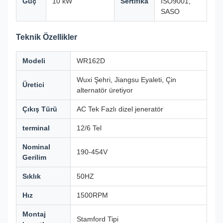
Güç
10 kW
Sertifika
ISO9001,
SASO
Teknik Özellikler
Modeli
WR162D
Wuxi Şehri, Jiangsu Eyaleti, Çin
Üretici
alternatör üretiyor
Çıkış Türü
AC Tek Fazlı dizel jeneratör
terminal
12/6 Tel
Nominal
190-454V
Gerilim
Sıklık
50HZ
Hız
1500RPM
Montaj
Stamford Tipi