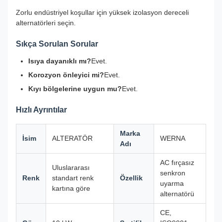
Zorlu endüstriyel koşullar için yüksek izolasyon dereceli
alternatörleri seçin.
Sıkça Sorulan Sorular
Isıya dayanıklı mı?
Evet.
Korozyon önleyici mi?
Evet.
Kıyı bölgelerine uygun mu?
Evet.
Hızlı Ayrıntılar
Marka
İsim
ALTERATÖR
WERNA
Adı
AC fırçasız
Uluslararası
senkron
Renk
standart renk
Özellik
uyarma
kartına göre
alternatörü
CE,