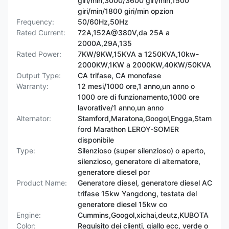
giri/min,3000/3600 giri/min,1500
giri/min/1800 giri/min opzion
Frequency:
50/60Hz,50Hz
Rated Current:
72A,152A@380V,da 25A a
2000A,29A,135
Rated Power:
7KW/9KW,15KVA a 1250KVA,10kw-
2000KW,1KW a 2000KW,40KW/50KVA
Output Type:
CA trifase, CA monofase
Warranty:
12 mesi/1000 ore,1 anno,un anno o
1000 ore di funzionamento,1000 ore
lavorative/1 anno,un anno
Alternator:
Stamford,Maratona,Googol,Engga,Stam
ford Marathon LEROY-SOMER
disponibile
Type:
Silenzioso (super silenzioso) o aperto,
silenzioso, generatore di alternatore,
generatore diesel por
Product Name:
Generatore diesel, generatore diesel AC
trifase 15kw Yangdong, testata del
generatore diesel 15kw co
Engine:
Cummins,Googol,xichai,deutz,KUBOTA
Color:
Requisito dei clienti, giallo ecc, verde o