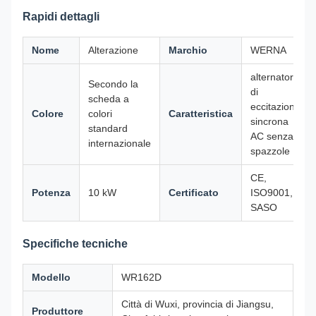
Rapidi dettagli
Nome
Alterazione
Marchio
WERNA
alternatore
Secondo la
di
scheda a
eccitazione
Colore
colori
Caratteristica
sincrona
standard
AC senza
internazionale
spazzole
CE,
Potenza
10 kW
Certificato
ISO9001,
SASO
Specifiche tecniche
Modello
WR162D
Città di Wuxi, provincia di Jiangsu,
Produttore