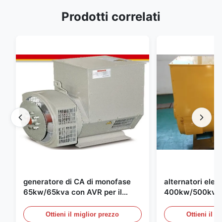
Prodotti correlati
generatore di CA di monofase
alternatori elett
65kw/65kva con AVR per il
400kw/500kva 
gruppo elettrogeno di
per il gruppo el
Cummins
Ottieni il miglior prezzo
Ottieni il m