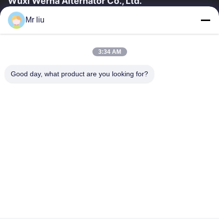
Wuxi Werna Alternator Co., Ltd.
Mr liu
Link Veloci
Casa.
Prodotti
3:34 AM
Video
Su Di Noi
Visita Alla Fabbrica
Controllo Della Qualità
Good day, what product are you looking for?
Contattaci
Chiedi Un Preventivo
Notizie
Contattaci
0086-510-88261858-303
0086-510-88260858
terry@werna.cn
Diritti d'autore © 2014-2026 Wuxi Werna Alternator Co., Ltd.. Tutti. Tutti i