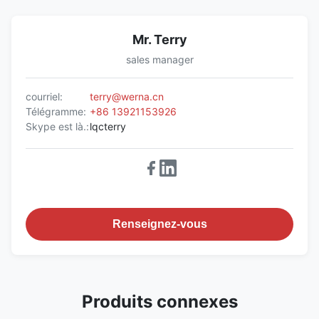
Mr. Terry
sales manager
courriel:
terry@werna.cn
Télégramme:
+86 13921153926
Skype est là.:
lqcterry
Renseignez-vous
Produits connexes