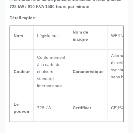
728 kW / 910 KVA 1500 tours par minute
Détail rapide:
Nom de
Nom
Législateur
WERNA
marque
Alternateur
Conformément
d'excitation
à la carte de
synchrone 
Couleur
couleurs
Caractéristique
sans balai
standard
internationale
Le
728 kW
Certificat
CE,ISO900
pouvoir