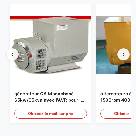
générateur CA Monophasé
alternateurs éle
65kw/65kva avec l'AVR pour le
1500rpm 400kw
groupe électrogène de
groupe électro
Obtenez le meilleur prix
Obtenez le 