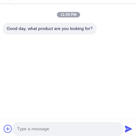
À La Maison
Produits
11:59 PM
Vidéos
À Propos De Nous
Visite De L'usine
Contrôle De La Qualité
Good day, what product are you looking for?
Nous Contacter
Demandez Un Devis
Nouvelles
Nous Contacter
0086-510-88261858-303
0086-510-88260858
terry@werna.cn
Droit d'auteur © 2014-2026 Wuxi Werna Alternator Co., Ltd.. Tout. Les
droits sont réservés.