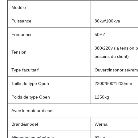
Modèle
Puissance
80kw/100kva
Fréquence
50HZ
380/220v (la tension 
Tension
besoins du client)
Type facultatif
Ouvert/insonorisé/re
Taille de type Open
2200*800*1200mm
Poids de type Open
1250kg
Avec le moteur diesel
Brand&model
Werna
Alimentation générale
92kw