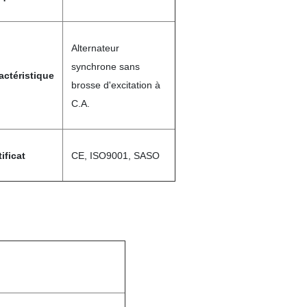
Alternateur
synchrone sans
actéristique
brosse d'excitation à
C.A.
ificat
CE, ISO9001, SASO