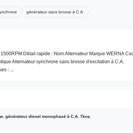
synchrone
générateur sans brosse à C.A.
z 1500RPM Détail rapide : Nom Alternateur Marque WERNA Cou
stique Alternateur synchrone sans brosse d'excitation à C.A.
s : ...
kw
,
générateur diesel monophasé à C.A. 7kva
,