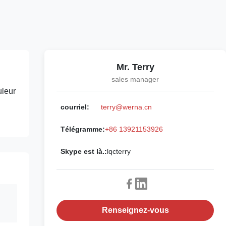
Mr. Terry
sales manager
leur
courriel:
terry@werna.cn
Télégramme:
+86 13921153926
Skype est là.:
lqcterry
Renseignez-vous