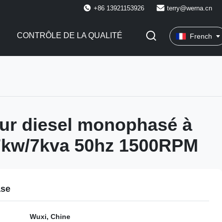
+86 13921153926
terry@werna.cn
CONTRÔLE DE LA QUALITÉ
French
ur diesel monophasé à
 7kw/7kva 50hz 1500RPM
ase
Wuxi, Chine