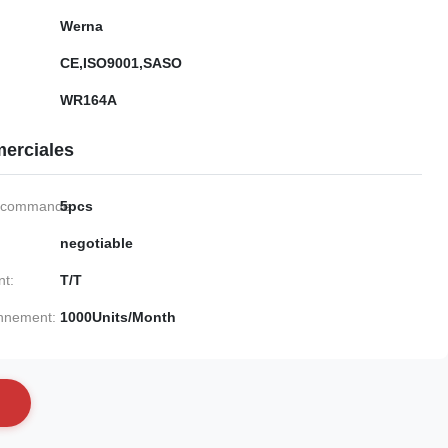
Werna
CE,ISO9001,SASO
WR164A
erciales
e commande:
5pcs
negotiable
nt:
T/T
onnement:
1000Units/Month