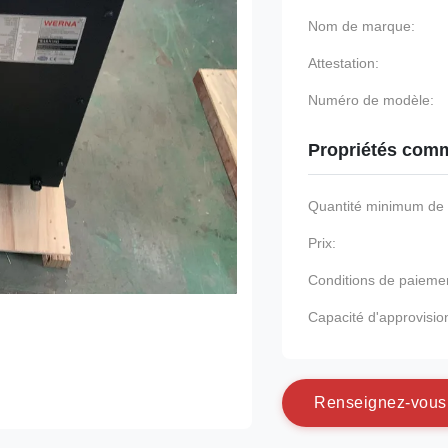
Nom de marque:
Attestation:
Numéro de modèle:
Propriétés comm
Quantité minimum d
Prix:
Conditions de paieme
Capacité d'approvisi
R
e
n
s
e
i
g
n
e
z
-
v
o
u
s