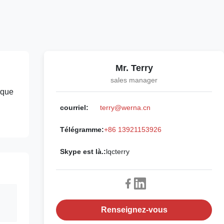
Mr. Terry
sales manager
rque
courriel:
terry@werna.cn
Télégramme:
+86 13921153926
Skype est là.:
lqcterry
Renseignez-vous