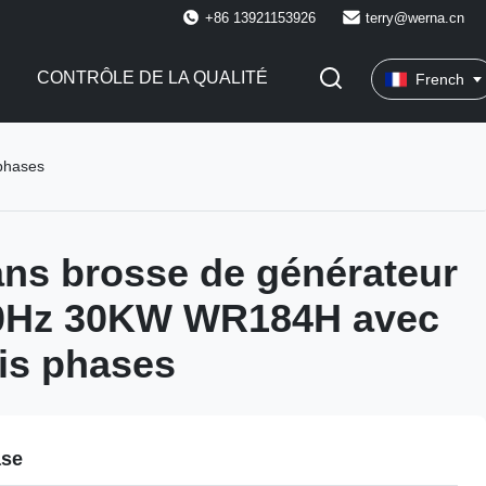
+86 13921153926
terry@werna.cn
CONTRÔLE DE LA QUALITÉ
French
phases
ans brosse de générateur
0Hz 30KW WR184H avec
ois phases
ase