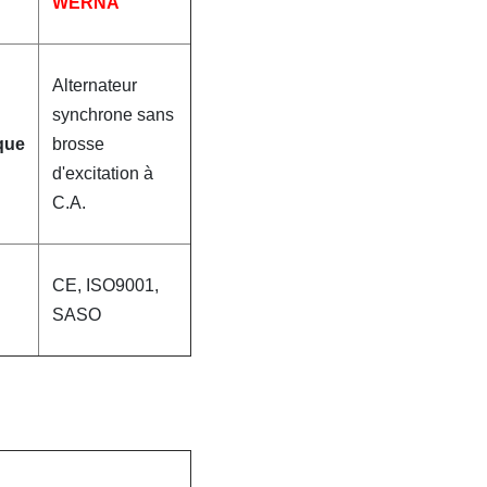
WERNA
Alternateur
synchrone sans
que
brosse
d'excitation à
C.A.
CE, ISO9001,
SASO