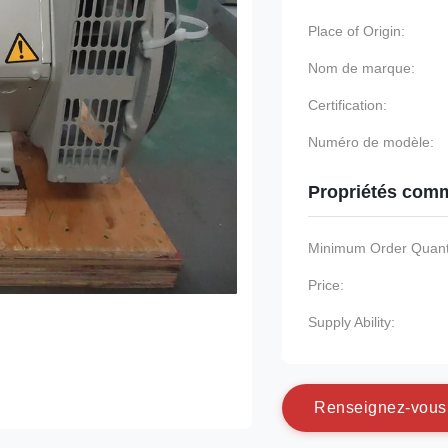
Place of Origin:
Nom de marque:
Certification:
Numéro de modèle:
Propriétés comm
Minimum Order Quanti
Price:
Supply Ability:
R
e
n
s
e
i
g
n
e
z
-
v
o
u
s