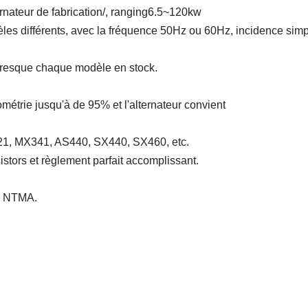
rnateur de fabrication/, ranging6.5~120kw
odèles différents, avec la fréquence 50Hz ou 60Hz, incidence sim
presque chaque modèle en stock.
ométrie jusqu'à de 95% et l'alternateur convient
X321, MX341, AS440, SX440, SX460, etc.
istors et règlement parfait accomplissant.
on NTMA.