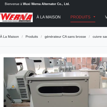
Bienvenue à
Wuxi Werna Alternator Co., Ltd.
À LA MAISON
PRODUITS
À La Maison
/
Produits
/
générateur CA sans brosse
/
cuivre s